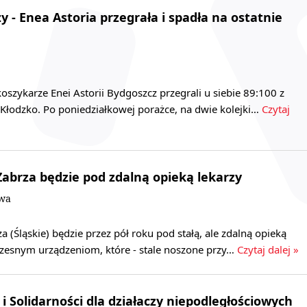
zy - Enea Astoria przegrała i spadła na ostatnie
 koszykarze Enei Astorii Bydgoszcz przegrali u siebie 89:100 z
Kłodzko. Po poniedziałkowej porażce, na dwie kolejki…
Czytaj
Zabrza będzie pod zdalną opieką lekarzy
owa
 (Śląskie) będzie przez pół roku pod stałą, ale zdalną opieką
czesnym urządzeniom, które - stale noszone przy…
Czytaj dalej »
i Solidarności dla działaczy niepodległościowych