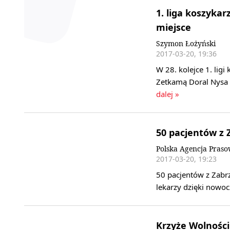
1. liga koszykar
miejsce
Szymon Łożyński
2017-03-20, 19:36
W 28. kolejce 1. ligi
Zetkamą Doral Nysa 
dalej »
50 pacjentów z 
Polska Agencja Pras
2017-03-20, 19:23
50 pacjentów z Zabrza
lekarzy dzięki nowo
Krzyże Wolności 