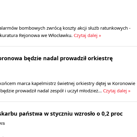
alarmów bombowych zwrócą koszty akcji służb ratunkowych -
okuratura Rejonowa we Włocławku.
Czytaj dalej »
oronowa będzie nadal prowadził orkiestrę
 końcem marca kapelmistrz świetnej orkiestry dętej w Koronowie
będzie prowadził nadal zespół i uczył młodzież…
Czytaj dalej »
skarbu państwa w styczniu wzrosło o 0,2 proc
owa