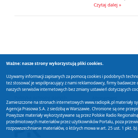
Czytaj dalej »
Ważne: nasze strony wykorzystują pliki cookies.
Używamy informacji zapisanych za pomocą cookies i podobnych techno
Polityka Prywatności
Zasady korzystania z
też stosować je współpracujący z nami reklamodawcy, firmy badawcze o
naszych serwisów internetowych bez zmiany ustawień dotyczących cook
Polityka ochrony danych
Abonament
Zamieszczone na stronach internetowych www.radiopik.pl materiały 
osobowych
Agencja Prasowa S.A. z siedzibą w Warszawie. Chronione są one przepis
Powyższe materiały wykorzystywane są przez Polskie Radio Regionalną
przedmiotowych materiałów przez użytkowników Portalu, poza przewidz
rozpowszechnianie materiałów, o których mowa w art. 25 ust. 1 pkt. b