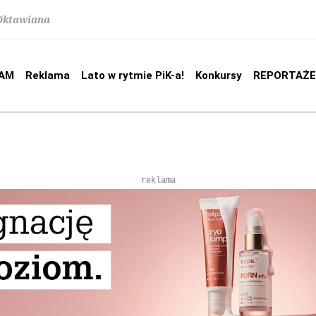
 Oktawiana
AM
Reklama
Lato w rytmie PiK-a!
Konkursy
REPORTAŻE
reklama