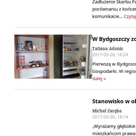
Zadłużenie Skarbu Pa
porównaniu z końcem
komunikacie…
Czytaj
W Bydgoszczy zo
Tatiana Adonis
2017-03-20, 16:24
Pierwszą w Bydgoszc
Gospodarki. W region
dalej »
Stanowisko w ob
Michał Zaręba
2017-03-20, 16:14
„Wyrażamy głębokie 
mieszkańcom prawa 