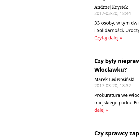
Andrzej Krystek
2017-03-20, 18:44
33 osoby, w tym dwi
i Solidarności. Uro
Czytaj dalej »
Czy były niepra
Włocławku?
Marek Ledwosiński
2017-03-20, 18:32
Prokuratura we Włoc
miejskiego parku. Fi
dalej »
Czy sprawcy za