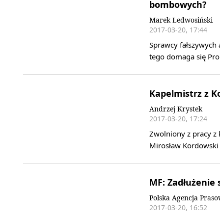
bombowych?
Marek Ledwosiński
2017-03-20, 17:44
Sprawcy fałszywych 
tego domaga się Pr
Kapelmistrz z K
Andrzej Krystek
2017-03-20, 17:24
Zwolniony z pracy z
Mirosław Kordowski 
MF: Zadłużenie 
Polska Agencja Pras
2017-03-20, 16:52