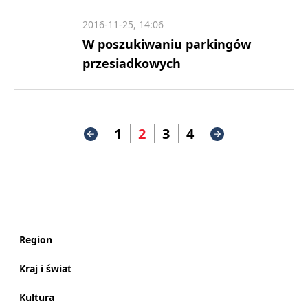
2016-11-25, 14:06
W poszukiwaniu parkingów
przesiadkowych
1
2
3
4
Region
Kraj i świat
Kultura