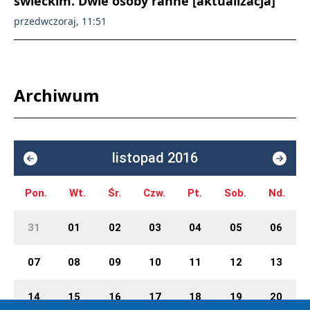
świeckim. Dwie osoby ranne [aktualizacja]
przedwczoraj, 11:51
Archiwum
listopad 2016
Pon.
Wt.
Śr.
Czw.
Pt.
Sob.
Nd.
31
01
02
03
04
05
06
07
08
09
10
11
12
13
14
15
16
17
18
19
20