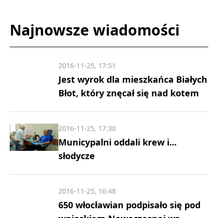
Najnowsze wiadomości
2016-11-25, 17:51
Jest wyrok dla mieszkańca Białych
Błot, który znęcał się nad kotem
2016-11-25, 17:30
Municypalni oddali krew i...
słodycze
2016-11-25, 16:48
650 włocławian podpisało się pod