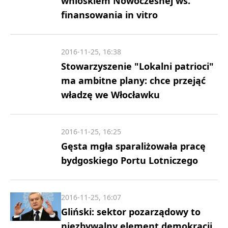
wnioskiem Nowoczesnej ws.
finansowania in vitro
2016-11-25, 16:38
Stowarzyszenie "Lokalni patrioci"
ma ambitne plany: chce przejąć
władzę we Włocławku
2016-11-25, 16:25
Gęsta mgła sparaliżowała pracę
bydgoskiego Portu Lotniczego
2016-11-25, 16:07
Gliński: sektor pozarządowy to
niezbywalny element demokracji