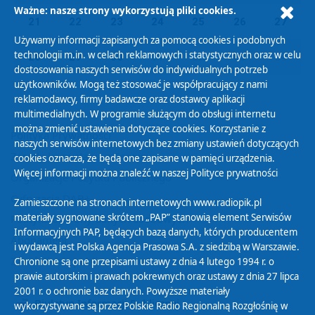
Ważne: nasze strony wykorzystują pliki cookies.
21
22
23
24
25
26
27
Używamy informacji zapisanych za pomocą cookies i podobnych
technologii m.in. w celach reklamowych i statystycznych oraz w celu
28
29
30
01
02
03
04
dostosowania naszych serwisów do indywidualnych potrzeb
użytkowników. Mogą też stosować je współpracujący z nami
reklamodawcy, firmy badawcze oraz dostawcy aplikacji
multimedialnych. W programie służącym do obsługi internetu
można zmienić ustawienia dotyczące cookies. Korzystanie z
Polityka Prywatności
naszych serwisów internetowych bez zmiany ustawień dotyczących
Zasady korzystania z Serwisu
cookies oznacza, że będą one zapisane w pamięci urządzenia.
Więcej informacji można znaleźć w naszej
Polityce prywatności
Organizacje Pożytku Publicznego
Cyfryzacja DAB+
Zamieszczone na stronach internetowych www.radiopik.pl
materiały sygnowane skrótem „PAP” stanowią element Serwisów
Polityka ochrony danych osobowych
Informacyjnych PAP, będących bazą danych, których producentem
Abonament
i wydawcą jest Polska Agencja Prasowa S.A. z siedzibą w Warszawie.
Zamówienia publiczne
Chronione są one przepisami ustawy z dnia 4 lutego 1994 r. o
prawie autorskim i prawach pokrewnych oraz ustawy z dnia 27 lipca
2001 r. o ochronie baz danych. Powyższe materiały
Biuletyn Informacji Publicznej
wykorzystywane są przez Polskie Radio Regionalną Rozgłośnię w