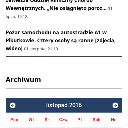
zawiesza Oddział Kliniczny Chorób
Wewnętrznych. „Nie osiągnięto poroz…
31
lipca, 19:18
Pożar samochodu na autostradzie A1 w
Pikutkowie. Cztery osoby są ranne [zdjęcia,
wideo]
01 sierpnia, 21:10
Archiwum
listopad 2016
Pon.
Wt.
Śr.
Czw.
Pt.
Sob.
Nd.