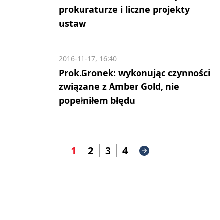
prokuraturze i liczne projekty
ustaw
2016-11-17, 16:40
Prok.Gronek: wykonując czynności
związane z Amber Gold, nie
popełniłem błędu
1
2
3
4