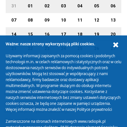
31
01
02
03
04
05
06
07
08
09
10
11
12
13
14
15
16
17
18
19
20
Ważne: nasze strony wykorzystują pliki cookies.
21
22
23
24
25
26
27
Używamy informacji zapisanych za pomocą cookies i podobnych
technologii m.in. w celach reklamowych i statystycznych oraz w celu
28
29
30
01
02
03
04
dostosowania naszych serwisów do indywidualnych potrzeb
użytkowników. Mogą też stosować je współpracujący z nami
reklamodawcy, firmy badawcze oraz dostawcy aplikacji
multimedialnych. W programie służącym do obsługi internetu
można zmienić ustawienia dotyczące cookies. Korzystanie z
Polityka Prywatności
naszych serwisów internetowych bez zmiany ustawień dotyczących
Zasady korzystania z Serwisu
cookies oznacza, że będą one zapisane w pamięci urządzenia.
Więcej informacji można znaleźć w naszej
Polityce prywatności
Organizacje Pożytku Publicznego
Cyfryzacja DAB+
Zamieszczone na stronach internetowych www.radiopik.pl