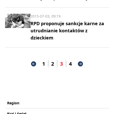
2015-07-03, 09:19
RPD proponuje sankcje karne za
utrudnianie kontaktów z
dzieckiem
1
2
3
4
Region
Kraj i świat