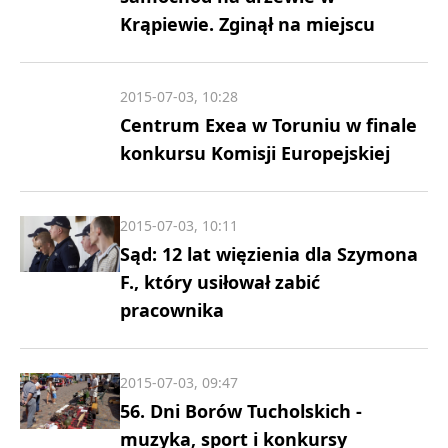
Krąpiewie. Zginął na miejscu
2015-07-03, 10:28
Centrum Exea w Toruniu w finale
konkursu Komisji Europejskiej
2015-07-03, 10:11
Sąd: 12 lat więzienia dla Szymona
F., który usiłował zabić
pracownika
2015-07-03, 09:47
56. Dni Borów Tucholskich -
muzyka, sport i konkursy