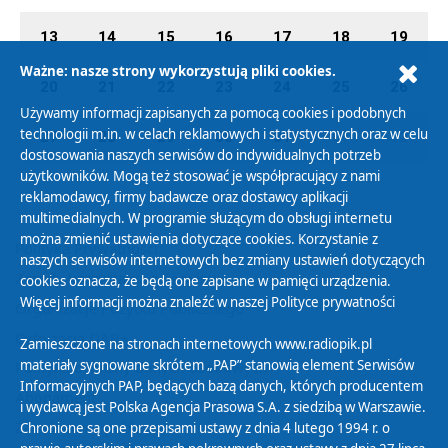
13
14
15
16
17
18
19
Ważne: nasze strony wykorzystują pliki cookies.
20
21
22
23
24
25
26
Używamy informacji zapisanych za pomocą cookies i podobnych
technologii m.in. w celach reklamowych i statystycznych oraz w celu
27
28
29
30
31
01
02
dostosowania naszych serwisów do indywidualnych potrzeb
użytkowników. Mogą też stosować je współpracujący z nami
reklamodawcy, firmy badawcze oraz dostawcy aplikacji
multimedialnych. W programie służącym do obsługi internetu
można zmienić ustawienia dotyczące cookies. Korzystanie z
Polityka Prywatności
naszych serwisów internetowych bez zmiany ustawień dotyczących
Zasady korzystania z Serwisu
cookies oznacza, że będą one zapisane w pamięci urządzenia.
Więcej informacji można znaleźć w naszej
Polityce prywatności
Organizacje Pożytku Publicznego
Cyfryzacja DAB+
Zamieszczone na stronach internetowych www.radiopik.pl
materiały sygnowane skrótem „PAP” stanowią element Serwisów
Polityka ochrony danych osobowych
Informacyjnych PAP, będących bazą danych, których producentem
Abonament
i wydawcą jest Polska Agencja Prasowa S.A. z siedzibą w Warszawie.
Zamówienia publiczne
Chronione są one przepisami ustawy z dnia 4 lutego 1994 r. o