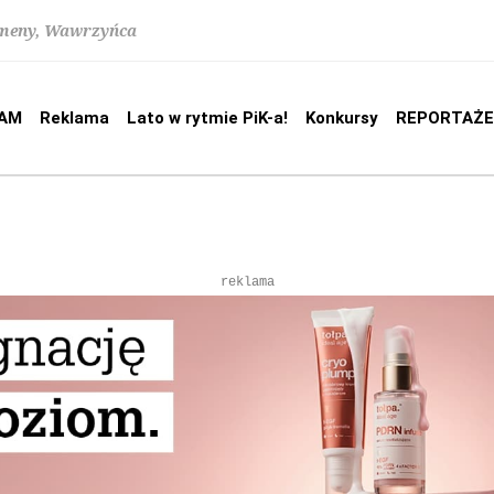
lomeny, Wawrzyńca
AM
Reklama
Lato w rytmie PiK-a!
Konkursy
REPORTAŻE
reklama