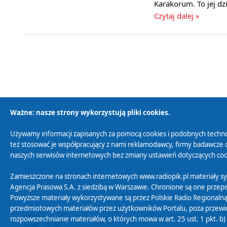
Karakorum. To jej dz
Czytaj dalej »
Ważne: nasze strony wykorzystują pliki cookies.
Używamy informacji zapisanych za pomocą cookies i podobnych techno
Polityka Prywatności
Zasady korzystania z
też stosować je współpracujący z nami reklamodawcy, firmy badawcze o
naszych serwisów internetowych bez zmiany ustawień dotyczących cook
Polityka ochrony danych
Abonament
Zamieszczone na stronach internetowych www.radiopik.pl materiały 
osobowych
Agencja Prasowa S.A. z siedzibą w Warszawie. Chronione są one przepis
Powyższe materiały wykorzystywane są przez Polskie Radio Regionalną
przedmiotowych materiałów przez użytkowników Portalu, poza przewidz
rozpowszechnianie materiałów, o których mowa w art. 25 ust. 1 pkt. b