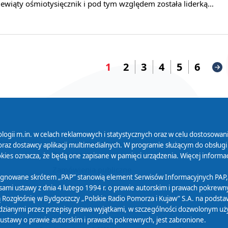
iewiąty ośmiotysięcznik i pod tym względem została liderką…
1
2
3
4
5
6
logii m.in. w celach reklamowych i statystycznych oraz w celu dostosow
 Serwisu
Organizacje Pożytku
Cyfryzacja D
raz dostawcy aplikacji multimedialnych. W programie służącym do obsługi
Publicznego
ies oznacza, że będą one zapisane w pamięci urządzenia. Więcej informac
Zamówienia publiczne
sygnowane skrótem „PAP” stanowią element Serwisów Informacyjnych PAP,
ami ustawy z dnia 4 lutego 1994 r. o prawie autorskim i prawach pokrewnyc
 Rozgłośnię w Bydgoszczy „Polskie Radio Pomorza i Kujaw” S.A. na podsta
ianymi przez przepisy prawa wyjątkami, w szczególności dozwolonym użytk
) ustawy o prawie autorskim i prawach pokrewnych, jest zabronione.