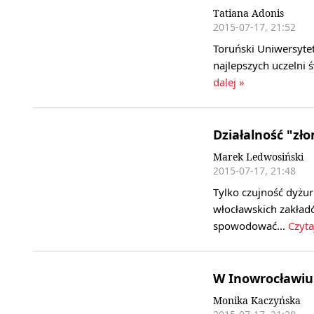
Tatiana Adonis
2015-07-17, 21:52
Toruński Uniwersytet
najlepszych uczelni 
dalej »
Działalność "zł
Marek Ledwosiński
2015-07-17, 21:48
Tylko czujność dyżu
włocławskich zakład
spowodować…
Czyta
W Inowrocławiu 
Monika Kaczyńska