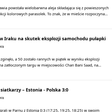
wia powstała wielobarwna aleja składająca się z powieszonych
ukcji kolorowych parasolek. To znak, że w mieście rozpoczyna…
 w Iraku na skutek eksplozji samochodu pułapki
owa
zginęło, a 50 zostało rannych w piątek w wyniku eksplozji
a zatłoczonym targu w miejscowości Chan Bani Saad, na…
siatkarzy – Estonia - Polska 3:0
owa
egrali w Parnu z Estonią 0:3 (17:25, 19:25, 18:25) w swoim