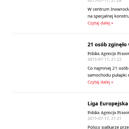
2015-07-17, 21:28
W centrum Inowrocła
na specjalnej konstr
Czytaj dalej »
21 osób zginęło
Polska Agencja Pras
2015-07-17, 21:22
Co najmniej 21 osób 
samochodu pułapki n
Czytaj dalej »
Liga Europejska 
Polska Agencja Pras
2015-07-17, 21:21
Polscy siatkarze prz