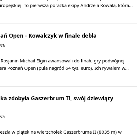
ropejskiej. To pierwsza porażka ekipy Andrzeja Kowala, która…
ań Open - Kowalczyk w finale debla
owa
Rosjanin Michaił Elgin awansowali do finału gry podwójnej
era Poznań Open (pula nagród 64 tys. euro). Ich rywalem w…
a zdobyła Gaszerbrum II, swój dziewiąty
owa
szła w piątek na wierzchołek Gaszerbruma II (8035 m) w