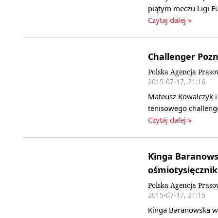
piątym meczu Ligi Eu
Czytaj dalej »
Challenger Pozn
Polska Agencja Pras
2015-07-17, 21:16
Mateusz Kowalczyk i 
tenisowego challeng
Czytaj dalej »
Kinga Baranowsk
ośmiotysięcznik
Polska Agencja Pras
2015-07-17, 21:15
Kinga Baranowska we