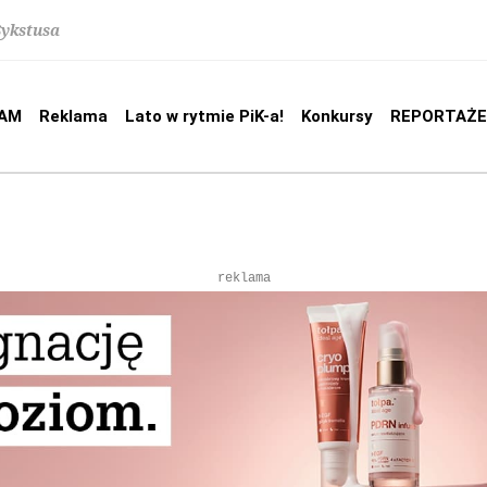
Sykstusa
AM
Reklama
Lato w rytmie PiK-a!
Konkursy
REPORTAŻE
reklama