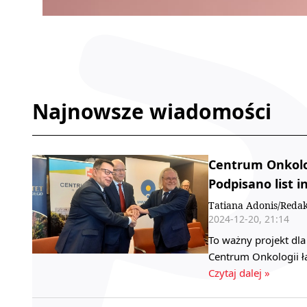
Najnowsze wiadomości
Centrum Onkolog
Podpisano list i
Tatiana Adonis/Redak
2024-12-20, 21:14
To ważny projekt dl
Centrum Onkologii ł
Czytaj dalej »