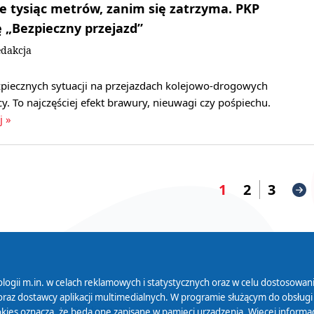
ie tysiąc metrów, zanim się zatrzyma. PKP
ę „Bezpieczny przejazd”
dakcja
zpiecznych sytuacji na przejazdach kolejowo-drogowych
. To najczęściej efekt brawury, nieuwagi czy pośpiechu.
j »
1
2
3
logii m.in. w celach reklamowych i statystycznych oraz w celu dostosow
 Serwisu
Organizacje Pożytku
Cyfryzacja D
raz dostawcy aplikacji multimedialnych. W programie służącym do obsługi
Publicznego
ies oznacza, że będą one zapisane w pamięci urządzenia. Więcej informac