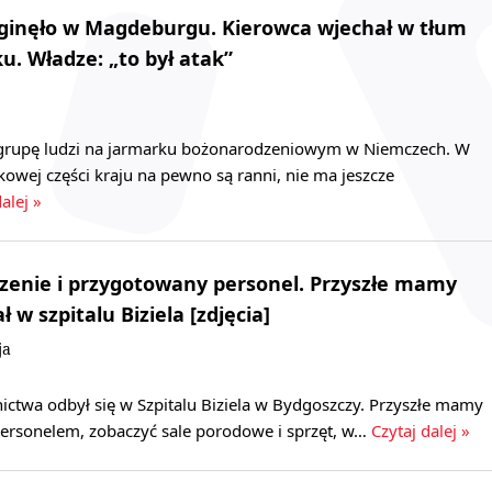
 zginęło w Magdeburgu. Kierowca wjechał w tłum
u. Władze: „to był atak”
 grupę ludzi na jarmarku bożonarodzeniowym w Niemczech. W
wej części kraju na pewno są ranni, nie ma jeszcze
alej »
zenie i przygotowany personel. Przyszłe mamy
ł w szpitalu Biziela [zdjęcia]
ja
ictwa odbył się w Szpitalu Biziela w Bydgoszczy. Przyszłe mamy
personelem, zobaczyć sale porodowe i sprzęt, w…
Czytaj dalej »