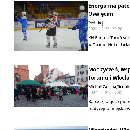
Energa ma paten
Oświęcim
Redakcja
2024-12-20, 20:26
KH Energa Toruń się 
w Tauron Hokej Lidz
Moc życzeń, wsp
Toruniu i Włocł
Michał Zaręba/Redak
2024-12-20, 19:32
Barszcz, bigos i pier
tradycyjna miejska W