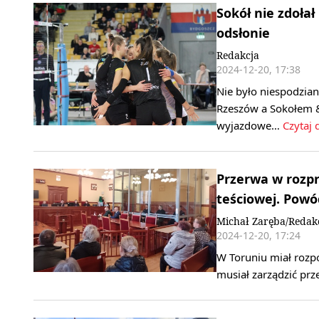
Sokół nie zdołał
odsłonie
Redakcja
2024-12-20, 17:38
Nie było niespodzia
Rzeszów a Sokołem &
wyjazdowe…
Czytaj 
Przerwa w rozpr
teściowej. Pow
Michał Zaręba/Redak
2024-12-20, 17:24
W Toruniu miał rozpo
musiał zarządzić pr