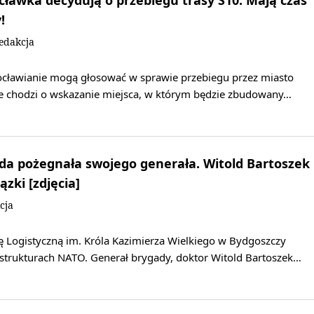
ławka decydują o przebiegu trasy S10. Mają czas
!
edakcja
ocławianie mogą głosować w sprawie przebiegu przez miasto
ce chodzi o wskazanie miejsca, w którym będzie zbudowany…
da pożegnała swojego generała. Witold Bartoszek
zki [zdjęcia]
cja
 Logistyczną im. Króla Kazimierza Wielkiego w Bydgoszczy
 strukturach NATO. Generał brygady, doktor Witold Bartoszek…