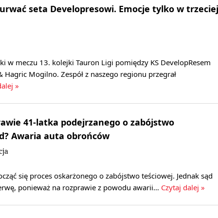
 urwać seta Developresowi. Emocje tylko w trzecie
nki w meczu 13. kolejki Tauron Ligi pomiędzy KS DevelopResem
 Hagric Mogilno. Zespół z naszego regionu przegrał
dalej »
awie 41-latka podejrzanego o zabójstwo
ód? Awaria auta obrońców
cja
cząć się proces oskarżonego o zabójstwo teściowej. Jednak sąd
zerwę, ponieważ na rozprawie z powodu awarii…
Czytaj dalej »