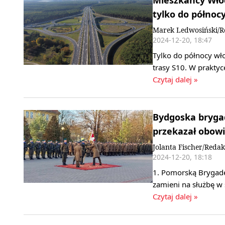
Mieszkańcy Włoc
tylko do północy
Marek Ledwosiński/R
2024-12-20, 18:47
Tylko do północy wł
trasy S10. W prakty
Czytaj dalej »
Bydgoska bryga
przekazał obowią
Jolanta Fischer/Redak
2024-12-20, 18:18
1. Pomorską Brygadę
zamieni na służbę w
Czytaj dalej »