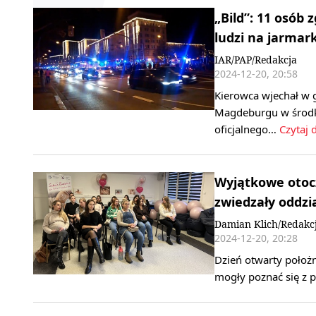
„Bild”: 11 osób
ludzi na jarmark
IAR/PAP/Redakcja
2024-12-20, 20:58
Kierowca wjechał w
Magdeburgu w środko
oficjalnego…
Czytaj d
Wyjątkowe otoc
zwiedzały oddzia
Damian Klich/Redakc
2024-12-20, 20:28
Dzień otwarty położn
mogły poznać się z 