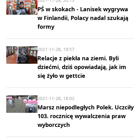
2021-11-28, 20:13
PŚ w skokach - Lanisek wygrywa
w Finlandii, Polacy nadal szukają
formy
2021-11-28, 19:57
Relacje z piekła na ziemi. Byli
dziećmi, dziś opowiadają, jak im
się żyło w gettcie
2021-11-28, 18:02
Marsz niepodległych Polek. Uczciły
103. rocznicę wywalczenia praw
wyborczych