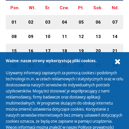
Pon.
Wt.
Śr.
Czw.
Pt.
Sob.
Nd.
01
02
03
04
05
06
07
08
09
10
11
12
13
14
15
16
17
18
19
20
21
Ważne: nasze strony wykorzystują pliki cookies.
22
23
24
25
26
27
28
Używamy informacji zapisanych za pomocą cookies i podobnych
technologii m.in. w celach reklamowych i statystycznych oraz w celu
29
30
01
02
03
04
05
dostosowania naszych serwisów do indywidualnych potrzeb
użytkowników. Mogą też stosować je współpracujący z nami
reklamodawcy, firmy badawcze oraz dostawcy aplikacji
multimedialnych. W programie służącym do obsługi internetu
można zmienić ustawienia dotyczące cookies. Korzystanie z
Polityka Prywatności
naszych serwisów internetowych bez zmiany ustawień dotyczących
Zasady korzystania z Serwisu
cookies oznacza, że będą one zapisane w pamięci urządzenia.
Więcej informacji można znaleźć w naszej
Polityce prywatności