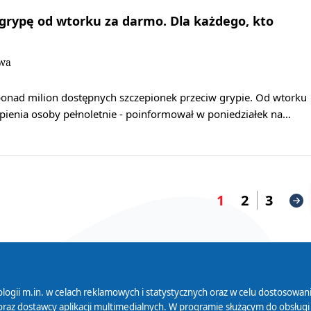
grypę od wtorku za darmo. Dla każdego, kto
owa
onad milion dostępnych szczepionek przeciw grypie. Od wtorku
pienia osoby pełnoletnie - poinformował w poniedziałek na…
1
2
3
logii m.in. w celach reklamowych i statystycznych oraz w celu dostosow
 Serwisu
Organizacje Pożytku
Cyfryzacja D
raz dostawcy aplikacji multimedialnych. W programie służącym do obsługi