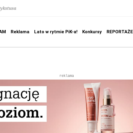
Sykstusa
AM
Reklama
Lato w rytmie PiK-a!
Konkursy
REPORTAŻE
reklama