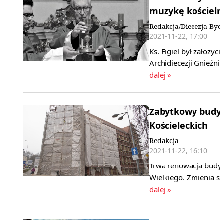
muzykę kościel
Redakcja/Diecezja By
2021-11-22, 17:00
Ks. Figiel był zało
Archidiecezji Gnieźn
dalej »
Zabytkowy budy
Kościeleckich
Redakcja
2021-11-22, 16:10
Trwa renowacja budy
Wielkiego. Zmienia s
dalej »