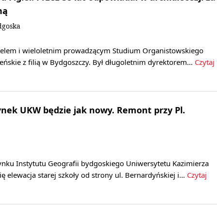
ną
dgoska
życielem i wieloletnim prowadzącym Studium Organistowskiego
ieńskie z filią w Bydgoszczy. Był długoletnim dyrektorem…
Czytaj
nek UKW będzie jak nowy. Remont przy Pl.
nku Instytutu Geografii bydgoskiego Uniwersytetu Kazimierza
ię elewacja starej szkoły od strony ul. Bernardyńskiej i…
Czytaj