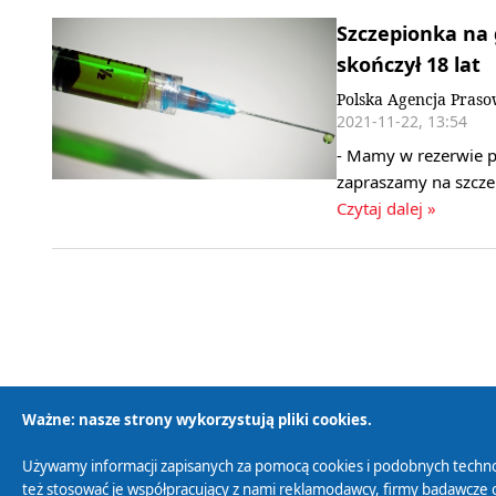
Szczepionka na 
skończył 18 lat
Polska Agencja Pras
2021-11-22, 13:54
- Mamy w rezerwie p
zapraszamy na szcze
Czytaj dalej »
Ważne: nasze strony wykorzystują pliki cookies.
Używamy informacji zapisanych za pomocą cookies i podobnych techno
Polityka Prywatności
Zasady korzystania z
też stosować je współpracujący z nami reklamodawcy, firmy badawcze o