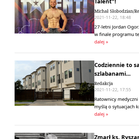
Talent"!
Michał Słobodzian/R
2021-11-22, 18:48
27-letni Jordan Ogor
w finale programu te
dalej »
Codziennie to s
szlabanami...
Redakcja
2021-11-22, 17:55
Ratownicy medyczni z
myślą o sytuacjach k
dalej »
Zmarł ks. Ryszar