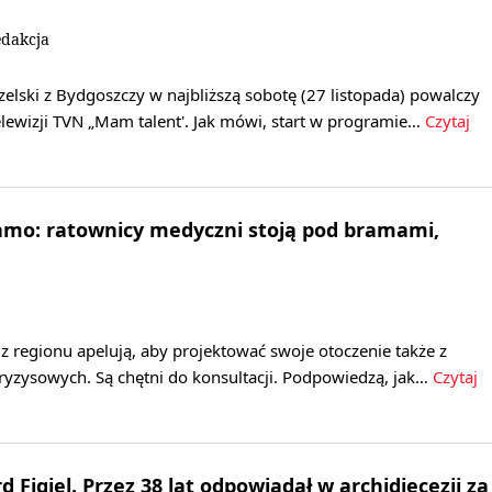
edakcja
zelski z Bydgoszczy w najbliższą sobotę (27 listopada) powalczy
lewizji TVN „Mam talent'. Jak mówi, start w programie…
Czytaj
amo: ratownicy medyczni stoją pod bramami,
 regionu apelują, aby projektować swoje otoczenie także z
ryzysowych. Są chętni do konsultacji. Podpowiedzą, jak…
Czytaj
d Figiel. Przez 38 lat odpowiadał w archidiecezji za