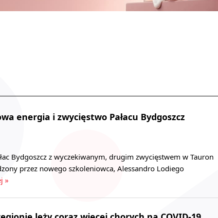
owa energia i zwycięstwo Pałacu Bydgoszcz
ałac Bydgoszcz z wyczekiwanym, drugim zwycięstwem w Tauron
dzony przez nowego szkoleniowca, Alessandro Lodiego
j »
regionie leży coraz więcej chorych na COVID-19