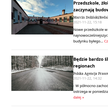
Przedszkole, żło
zaczynają budo
Marcin Doliński/Reda
2021-11-22, 15:18
Nowe przedszkole w
najnowocześniejszyc
budynku byłego…
Cz
Będzie bardzo ś
regionach
Polska Agencja Pras
2021-11-22, 14:32
- W północno-zachod
ostrzega w poniedzi
dalej »