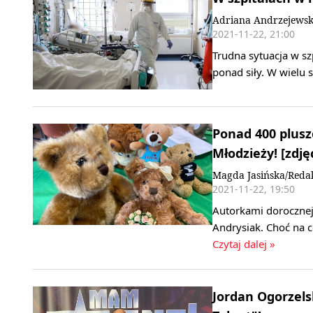
Adriana Andrzejewsk
2021-11-22, 21:00
Trudna sytuacja w sz
ponad siły. W wielu 
Ponad 400 plus
Młodzieży! [zdję
Magda Jasińska/Reda
2021-11-22, 19:50
Autorkami dorocznej
Andrysiak. Choć na 
Czytaj dalej »
Jordan Ogorzels