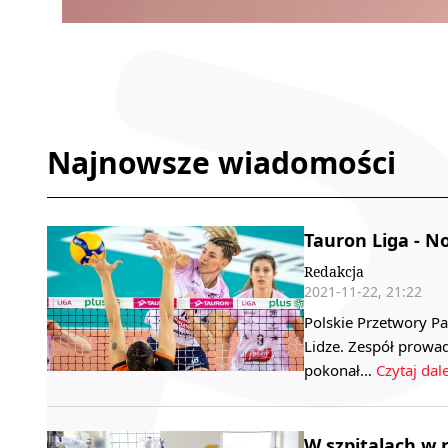
Najnowsze wiadomości
Tauron Liga - N
Redakcja
2021-11-22, 21:22
Polskie Przetwory P
Lidze. Zespół prowa
pokonał…
Czytaj dale
W szpitalach w 