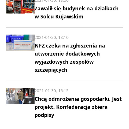
2021-01-30, 18:56
Zawalił się budynek na działkach
w Solcu Kujawskim
2021-01-30, 18:10
NFZ czeka na zgłoszenia na
utworzenie dodatkowych
wyjazdowych zespołów
szczepiących
2021-01-30, 16:15
Chcą odmrożenia gospodarki. Jest
projekt. Konfederacja zbiera
podpisy