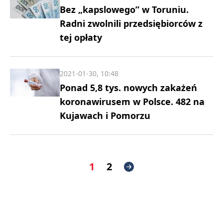
Bez „kapslowego” w Toruniu.
Radni zwolnili przedsiębiorców z
tej opłaty
2021-01-30, 10:48
Ponad 5,8 tys. nowych zakażeń
koronawirusem w Polsce. 482 na
Kujawach i Pomorzu
1
2