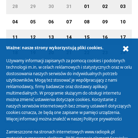
28
29
30
31
01
02
03
04
05
06
07
08
09
10
11
12
13
14
15
16
17
Ważne: nasze strony wykorzystują pliki cookies.
18
19
20
21
22
23
24
Używamy informacji zapisanych za pomocą cookies i podobnych
technologii m.in. w celach reklamowych i statystycznych oraz w celu
25
26
27
28
29
30
31
dostosowania naszych serwisów do indywidualnych potrzeb
użytkowników. Mogą też stosować je współpracujący z nami
reklamodawcy, firmy badawcze oraz dostawcy aplikacji
multimedialnych. W programie służącym do obsługi internetu
można zmienić ustawienia dotyczące cookies. Korzystanie z
Polityka Prywatności
naszych serwisów internetowych bez zmiany ustawień dotyczących
Zasady korzystania z Serwisu
cookies oznacza, że będą one zapisane w pamięci urządzenia.
Więcej informacji można znaleźć w naszej
Polityce prywatności
Organizacje Pożytku Publicznego
Cyfryzacja DAB+
Zamieszczone na stronach internetowych www.radiopik.pl