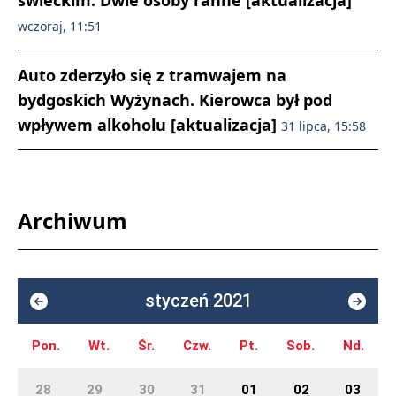
świeckim. Dwie osoby ranne [aktualizacja]
wczoraj, 11:51
Auto zderzyło się z tramwajem na
bydgoskich Wyżynach. Kierowca był pod
wpływem alkoholu [aktualizacja]
31 lipca, 15:58
Archiwum
styczeń 2021
Pon.
Wt.
Śr.
Czw.
Pt.
Sob.
Nd.
28
29
30
31
01
02
03