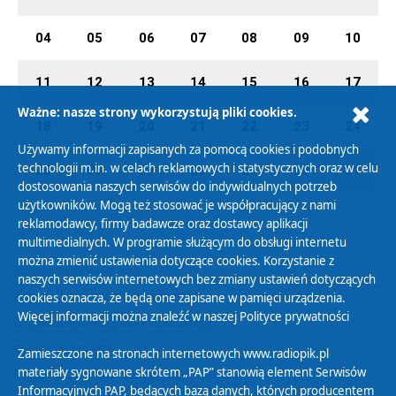
04
05
06
07
08
09
10
11
12
13
14
15
16
17
Ważne: nasze strony wykorzystują pliki cookies.
18
19
20
21
22
23
24
Używamy informacji zapisanych za pomocą cookies i podobnych
technologii m.in. w celach reklamowych i statystycznych oraz w celu
25
26
27
28
29
30
31
dostosowania naszych serwisów do indywidualnych potrzeb
użytkowników. Mogą też stosować je współpracujący z nami
reklamodawcy, firmy badawcze oraz dostawcy aplikacji
multimedialnych. W programie służącym do obsługi internetu
można zmienić ustawienia dotyczące cookies. Korzystanie z
Polityka Prywatności
naszych serwisów internetowych bez zmiany ustawień dotyczących
Zasady korzystania z Serwisu
cookies oznacza, że będą one zapisane w pamięci urządzenia.
Więcej informacji można znaleźć w naszej
Polityce prywatności
Organizacje Pożytku Publicznego
Cyfryzacja DAB+
Zamieszczone na stronach internetowych www.radiopik.pl
materiały sygnowane skrótem „PAP” stanowią element Serwisów
Polityka ochrony danych osobowych
Informacyjnych PAP, będących bazą danych, których producentem