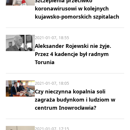
Szczepienia przeciwko
koronawirusowi w kolejnych
kujawsko-pomorskich szpitalach
2021-01-07, 18:55
Aleksander Rojewski nie żyje.
Przez 4 kadencje był radnym
Torunia
2021-01-07, 18:05
Czy nieczynna kopalnia soli
zagraża budynkom i ludziom w
centrum Inowrocławia?
2021-01-07, 17:15