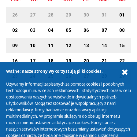
26
27
28
29
30
31
01
02
03
04
05
06
07
08
09
10
11
12
13
14
15
16
17
18
19
20
21
22
Ważne: nasze strony wykorzystują pliki cookies.
23
24
25
26
27
28
29
Używamy informacji zapisanych za pomocą cookies i podobnych
technologii m.in. w celach reklamowych i statystycznych oraz w celu
30
01
02
03
04
05
06
dostosowania naszych serwisów do indywidualnych potrzeb
użytkowników. Mogą też stosować je współpracujący z nami
reklamodawcy, firmy badawcze oraz dostawcy aplikacji
multimedialnych. W programie służącym do obsługi internetu
można zmienić ustawienia dotyczące cookies. Korzystanie z
Polityka Prywatności
naszych serwisów internetowych bez zmiany ustawień dotyczących
Zasady korzystania z Serwisu
cookies oznacza, że będą one zapisane w pamięci urządzenia.