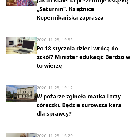
Jakub Małecki prezentuje książkę
„Saturnin”. Książnica
Kopernikańska zaprasza
2020-11-23, 19:35
Po 18 stycznia dzieci wrócą do
szkół? Minister edukacji: Bardzo w
to wierzę
2020-11-23, 19:12
W pożarze zginęła matka i trzy
córeczki. Będzie surowsza kara
dla sprawcy?
2020-11-23, 16:29