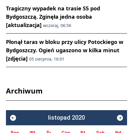
Tragiczny wypadek na trasie S5 pod
Bydgoszczą. Zginęła jedna osoba
[aktualizacja]
wczoraj, 06:56
Płonął taras w bloku przy ulicy Potockiego w
Bydgoszczy. Ogień ugaszono w kilka minut
[zdjęcia]
05 sierpnia, 16:01
Archiwum
listopad 2020
Pon.
Wt.
Śr.
Czw.
Pt.
Sob.
Nd.