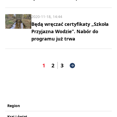
2020-11-18, 14:44
Będą wręczać certyfikaty „Szkoła
Przyjazna Wodzie”. Nabór do
programu już trwa
1
2
3
Region
Kraj i świat