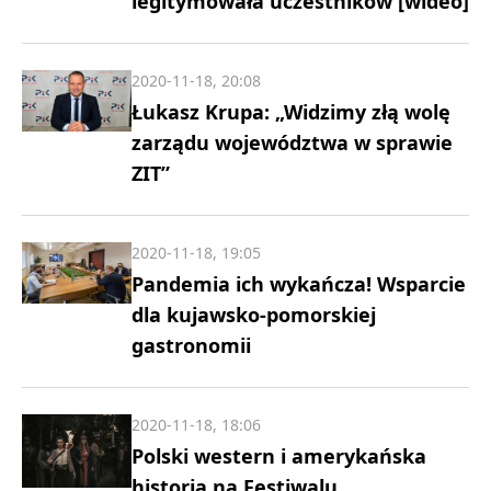
legitymowała uczestników [wideo]
2020-11-18, 20:08
Łukasz Krupa: „Widzimy złą wolę
zarządu województwa w sprawie
ZIT”
2020-11-18, 19:05
Pandemia ich wykańcza! Wsparcie
dla kujawsko-pomorskiej
gastronomii
2020-11-18, 18:06
Polski western i amerykańska
historia na Festiwalu