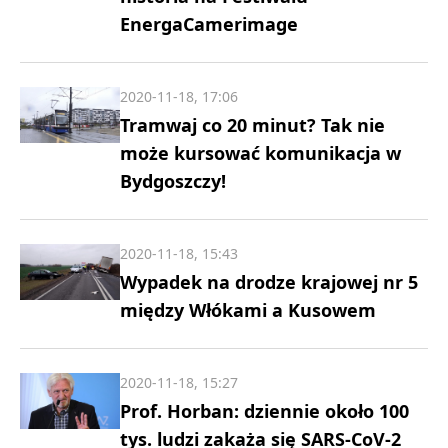
EnergaCamerimage
2020-11-18, 17:06
Tramwaj co 20 minut? Tak nie
może kursować komunikacja w
Bydgoszczy!
2020-11-18, 15:43
Wypadek na drodze krajowej nr 5
między Włókami a Kusowem
2020-11-18, 15:27
Prof. Horban: dziennie około 100
tys. ludzi zakaża się SARS-CoV-2