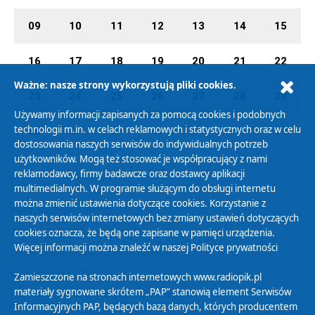
09
10
11
12
13
14
15
16
17
18
19
20
21
22
Ważne: nasze strony wykorzystują pliki cookies.
23
24
25
26
27
28
29
Używamy informacji zapisanych za pomocą cookies i podobnych
technologii m.in. w celach reklamowych i statystycznych oraz w celu
30
01
02
03
04
05
06
dostosowania naszych serwisów do indywidualnych potrzeb
użytkowników. Mogą też stosować je współpracujący z nami
reklamodawcy, firmy badawcze oraz dostawcy aplikacji
multimedialnych. W programie służącym do obsługi internetu
można zmienić ustawienia dotyczące cookies. Korzystanie z
Polityka Prywatności
naszych serwisów internetowych bez zmiany ustawień dotyczących
Zasady korzystania z Serwisu
cookies oznacza, że będą one zapisane w pamięci urządzenia.
Więcej informacji można znaleźć w naszej
Polityce prywatności
Organizacje Pożytku Publicznego
Cyfryzacja DAB+
Zamieszczone na stronach internetowych www.radiopik.pl
materiały sygnowane skrótem „PAP” stanowią element Serwisów
Polityka ochrony danych osobowych
Informacyjnych PAP, będących bazą danych, których producentem
Abonament