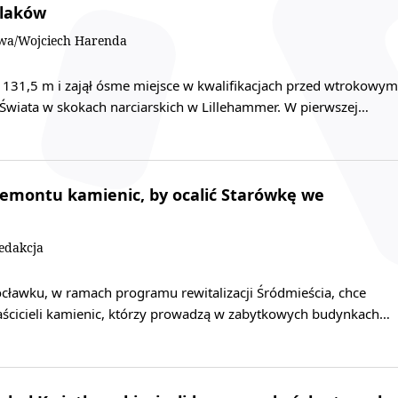
olaków
owa/Wojciech Harenda
ł 131,5 m i zajął ósme miejsce w kwalifikacjach przed wtrokowym
wiata w skokach narciarskich w Lillehammer. W pierwszej…
remontu kamienic, by ocalić Starówkę we
edakcja
cławku, w ramach programu rewitalizacji Śródmieścia, chce
ścicieli kamienic, którzy prowadzą w zabytkowych budynkach…