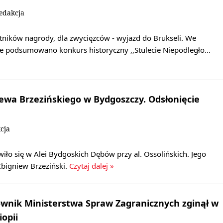
edakcja
tników nagrody, dla zwycięzców - wyjazd do Brukseli. We
e podsumowano konkurs historyczny ,,Stulecie Niepodległo…
iewa Brzezińskiego w Bydgoszczy. Odsłonięcie
cja
iło się w Alei Bydgoskich Dębów przy al. Ossolińskich. Jego
Zbigniew Brzeziński.
Czytaj dalej »
ownik Ministerstwa Spraw Zagranicznych zginął w
iopii