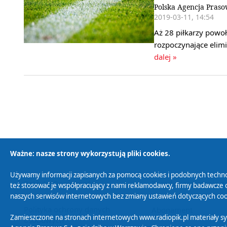
Polska Agencja Praso
2019-03-11, 14:54
Aż 28 piłkarzy powoł
rozpoczynające elim
dalej »
Ważne: nasze strony wykorzystują pliki cookies.
Używamy informacji zapisanych za pomocą cookies i podobnych techno
Polityka Prywatności
Zasady korzystania z
też stosować je współpracujący z nami reklamodawcy, firmy badawcze o
naszych serwisów internetowych bez zmiany ustawień dotyczących cook
Polityka ochrony danych
Abonament
Zamieszczone na stronach internetowych www.radiopik.pl materiały 
osobowych