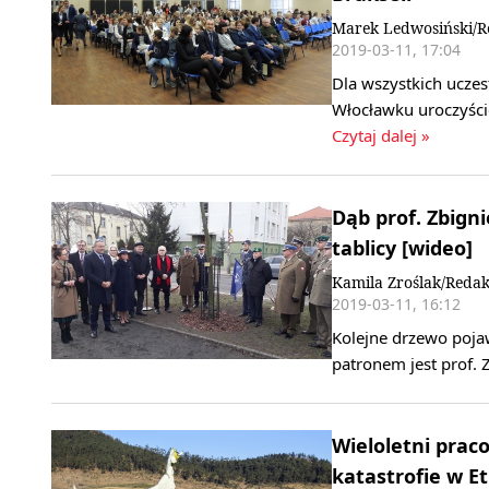
Marek Ledwosiński/R
2019-03-11, 17:04
Dla wszystkich uczes
Włocławku uroczyści
Czytaj dalej »
Dąb prof. Zbign
tablicy [wideo]
Kamila Zroślak/Redak
2019-03-11, 16:12
Kolejne drzewo pojaw
patronem jest prof. 
Wieloletni prac
katastrofie w Et