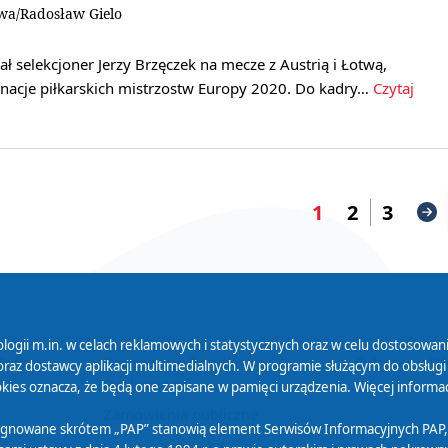
wa/Radosław Gielo
ał selekcjoner Jerzy Brzęczek na mecze z Austrią i Łotwą,
inacje piłkarskich mistrzostw Europy 2020. Do kadry…
Czytaj
1
2
3
logii m.in. w celach reklamowych i statystycznych oraz w celu dostosow
 Serwisu
Organizacje Pożytku
Cyfryzacja D
raz dostawcy aplikacji multimedialnych. W programie służącym do obsługi
Publicznego
ies oznacza, że będą one zapisane w pamięci urządzenia. Więcej informac
Zamówienia publiczne
sygnowane skrótem „PAP” stanowią element Serwisów Informacyjnych PAP,