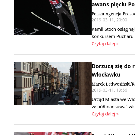
awans pięciu P
Polska Agencja Pras
2019-03-11, 20:00
Kamil Stoch osiągną
konkursem Pucharu Ś
Czytaj dalej »
Dorzucą się do 
Włocławku
Marek Ledwosiński/R
2019-03-11, 19:56
Urząd Miasta we Wło
współfinansować wła
Czytaj dalej »