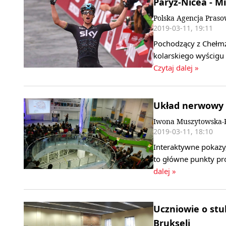
Paryż-Nicea - M
Polska Agencja Pras
2019-03-11, 19:11
Pochodzący z Chełmż
kolarskiego wyścigu 
Czytaj dalej »
Układ nerwowy 
Iwona Muszytowska-R
2019-03-11, 18:10
Interaktywne pokazy
to główne punkty p
dalej »
Uczniowie o stu
Brukseli