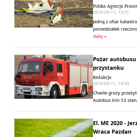
Polska Agencja Pras
2019-03-11, 15:51
Jedną z ofiar katastr
poniedziałek rzeczn
dalej »
Pożar autobusu 
przystanku
Redakcja
2019-03-11, 14:59
Chwile grozy przeży
Autobus linii 53 sta
El. ME 2020 - Jer
Wraca Pazdan