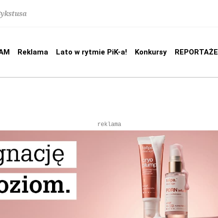
Sykstusa
AM
Reklama
Lato w rytmie PiK-a!
Konkursy
REPORTAŻE
reklama