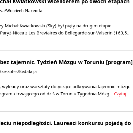
ichał Kwiatkowski wiceliderem po dwóch etapach
owa/Wojciech Harenda
y Michał Kwiatkowski (Sky) był piąty na drugim etapie
Paryż-Nicea z Les Breviaires do Bellegarde-sur-Valserin (163,5…
bez tajemnic. Tydzień Mózgu w Toruniu [program]
zeszotek/Redakcja
, wykłady oraz warsztaty dotyczące odkrywania tajemnic mózgu 
rogramu trwającego od dziś w Toruniu Tygodnia Mózg…
Czytaj
leciu niepodległości. Laureaci konkursu pojadą do