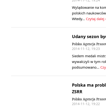
2014-11-12, 19:24
Wylądowanie na kome
polskich naukowców 
Wtedy…
Czytaj dalej 
Udany sezon by
Polska Agencja Pras
2014-11-12, 19:23
Siedem medali mistr
wywalczyli w tym ro
podsumowano…
Czy
Polska ma probl
ZSRR
Polska Agencja Pras
2014-11-12, 19:22