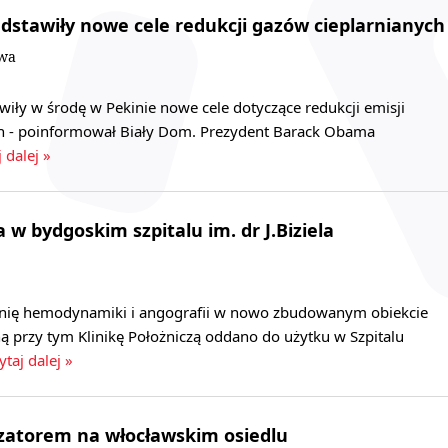
edstawiły nowe cele redukcji gazów cieplarnianych
owa
wiły w środę w Pekinie nowe cele dotyczące redukcji emisji
h - poinformował Biały Dom. Prezydent Barack Obama
 dalej »
w bydgoskim szpitalu im. dr J.Biziela
ię hemodynamiki i angografii w nowo zbudowanym obiekcie
 przy tym Klinikę Położniczą oddano do użytku w Szpitalu
ytaj dalej »
izatorem na włocławskim osiedlu