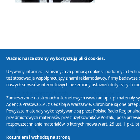
Ważne: nasze strony wykorzystują pliki cookies.
Używamy informacji zapisanych za pomocą cookies i podobnych techno
Polityka Prywatności
Zasady korzystania z
też stosować je współpracujący z nami reklamodawcy, firmy badawcze o
naszych serwisów internetowych bez zmiany ustawień dotyczących cook
Polityka ochrony danych
Abonament
Zamieszczone na stronach internetowych www.radiopik.pl materiały 
osobowych
Agencja Prasowa S.A. z siedzibą w Warszawie. Chronione są one przepis
Powyższe materiały wykorzystywane są przez Polskie Radio Regionalną
przedmiotowych materiałów przez użytkowników Portalu, poza przewidz
rozpowszechnianie materiałów, o których mowa w art. 25 ust. 1 pkt. b
Rozumiem i wchodzę na stronę