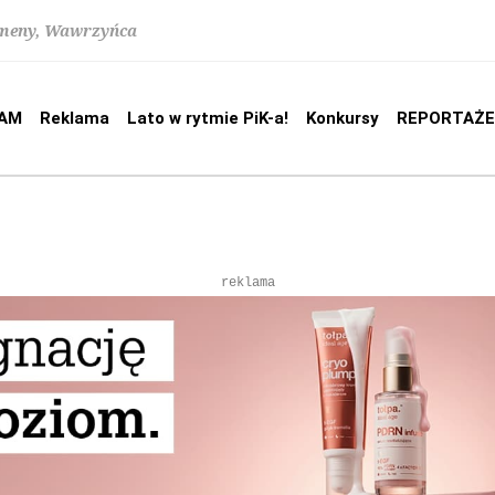
lomeny, Wawrzyńca
AM
Reklama
Lato w rytmie PiK-a!
Konkursy
REPORTAŻE
reklama