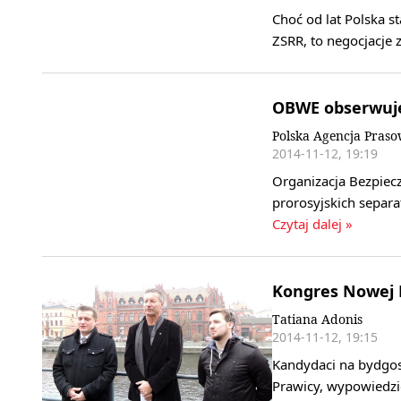
Choć od lat Polska st
ZSRR, to negocjacje 
OBWE obserwuje
Polska Agencja Praso
2014-11-12, 19:19
Organizacja Bezpiec
prorosyjskich separ
Czytaj dalej »
Kongres Nowej 
Tatiana Adonis
2014-11-12, 19:15
Kandydaci na bydgos
Prawicy, wypowiedzie