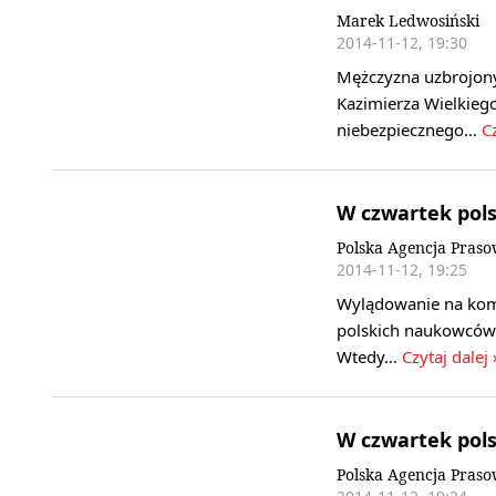
Marek Ledwosiński
2014-11-12, 19:30
Mężczyzna uzbrojony
Kazimierza Wielkiego
niebezpiecznego…
Cz
W czwartek pols
Polska Agencja Pras
2014-11-12, 19:25
Wylądowanie na kome
polskich naukowców 
Wtedy…
Czytaj dalej 
W czwartek pols
Polska Agencja Pras