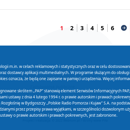
1
2
3
4
5
6
logii m.in. w celach reklamowych i statystycznych oraz w celu dostosow
 Serwisu
Organizacje Pożytku
Cyfryzacja D
raz dostawcy aplikacji multimedialnych. W programie służącym do obsługi
Publicznego
ies oznacza, że będą one zapisane w pamięci urządzenia. Więcej informac
Zamówienia publiczne
sygnowane skrótem „PAP” stanowią element Serwisów Informacyjnych PAP,
ami ustawy z dnia 4 lutego 1994 r. o prawie autorskim i prawach pokrewnyc
 Rozgłośnię w Bydgoszczy „Polskie Radio Pomorza i Kujaw” S.A. na podsta
ianymi przez przepisy prawa wyjątkami, w szczególności dozwolonym użytk
) ustawy o prawie autorskim i prawach pokrewnych, jest zabronione.
Projekt i realizacja: © 2022
Webtom.pl
/
strony www Piła