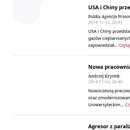
USA i Chiny prz
Polska Agencja Pras
2014-11-12, 20:41
USA i Chiny przedsta
gazów cieplarnianyc
zapowiedział…
Czytaj
Nowa pracownia 
Andrzej Krystek
2014-11-12, 20:40
Nowoczesną pracown
oraz zmodernizowaną
Uniwersyteckim…
Cz
Agresor z paral