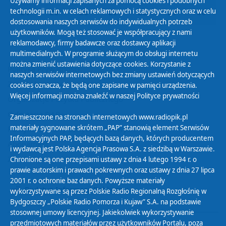
Używamy informacji zapisanych za pomocą cookies i podobnych
technologii m.in. w celach reklamowych i statystycznych oraz w celu
24
25
26
27
28
29
30
dostosowania naszych serwisów do indywidualnych potrzeb
użytkowników. Mogą też stosować je współpracujący z nami
reklamodawcy, firmy badawcze oraz dostawcy aplikacji
multimedialnych. W programie służącym do obsługi internetu
można zmienić ustawienia dotyczące cookies. Korzystanie z
Polityka Prywatności
naszych serwisów internetowych bez zmiany ustawień dotyczących
Zasady korzystania z Serwisu
cookies oznacza, że będą one zapisane w pamięci urządzenia.
Więcej informacji można znaleźć w naszej
Polityce prywatności
Organizacje Pożytku Publicznego
Cyfryzacja DAB+
Zamieszczone na stronach internetowych www.radiopik.pl
materiały sygnowane skrótem „PAP” stanowią element Serwisów
Polityka ochrony danych osobowych
Informacyjnych PAP, będących bazą danych, których producentem
Abonament
i wydawcą jest Polska Agencja Prasowa S.A. z siedzibą w Warszawie.
Zamówienia publiczne
Chronione są one przepisami ustawy z dnia 4 lutego 1994 r. o
prawie autorskim i prawach pokrewnych oraz ustawy z dnia 27 lipca
2001 r. o ochronie baz danych. Powyższe materiały
Biuletyn Informacji Publicznej
wykorzystywane są przez Polskie Radio Regionalną Rozgłośnię w
Bydgoszczy „Polskie Radio Pomorza i Kujaw” S.A. na podstawie
stosownej umowy licencyjnej. Jakiekolwiek wykorzystywanie
przedmiotowych materiałów przez użytkowników Portalu, poza