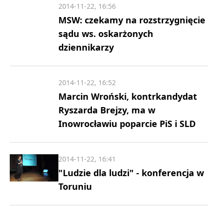
2014-11-22, 16:56
MSW: czekamy na rozstrzygnięcie
sądu ws. oskarżonych
dziennikarzy
2014-11-22, 16:52
Marcin Wroński, kontrkandydat
Ryszarda Brejzy, ma w
Inowrocławiu poparcie PiS i SLD
2014-11-22, 16:41
"Ludzie dla ludzi" - konferencja w
Toruniu