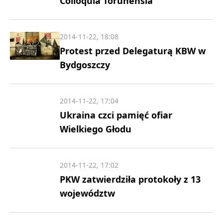
Colloquia Torunensia
2014-11-22, 18:08
Protest przed Delegaturą KBW w
Bydgoszczy
2014-11-22, 17:04
Ukraina czci pamięć ofiar
Wielkiego Głodu
2014-11-22, 17:02
PKW zatwierdziła protokoły z 13
województw