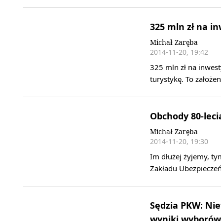
325 mln zł na i
Michał Zaręba
2014-11-20, 19:42
325 mln zł na inwest
turystykę. To założe
Obchody 80-leci
Michał Zaręba
2014-11-20, 19:30
Im dłużej żyjemy, t
Zakładu Ubezpieczeń
Sędzia PKW: Nie
wyniki wyborów