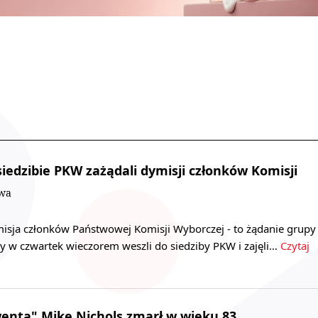
siedzibie PKW zażądali dymisji członków Komisji
owa
sja członków Państwowej Komisji Wyborczej - to żądanie grupy
zy w czwartek wieczorem weszli do siedziby PKW i zajęli…
Czytaj
enta" Mike Nichols zmarł w wieku 83