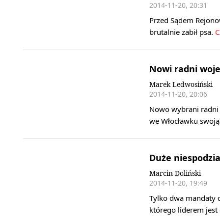
2014-11-20, 20:31
Przed Sądem Rejono
brutalnie zabił psa.
Cz
Nowi radni woje
Marek Ledwosiński
2014-11-20, 20:06
Nowo wybrani radni 
we Włocławku swoją 
Duże niespodzi
Marcin Doliński
2014-11-20, 19:49
Tylko dwa mandaty d
którego liderem jes