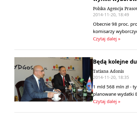
Polska Agencja Pras
2014-11-20, 18:49
Obecnie 98 proc. pro
komisarzy wyborczyc
Czytaj dalej »
Będą kolejne du
Tatiana Adonis
2014-11-20, 18:35
1 mld 568 mln zł - t
planowane wydatki B
Czytaj dalej »