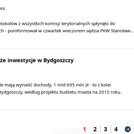
owa
tokołów z wszystkich komisji terytorialnych spłynęło do
h - poinformował w czwartek wieczorem sędzia PKW Stanisław…
że inwestycje w Bydgoszczy
yle mają wynieść dochody, 1 mld 695 mln zł - to z kolei
ydgoszczy, według projektu budżetu miasta na 2015 roku.
1
2
3
4