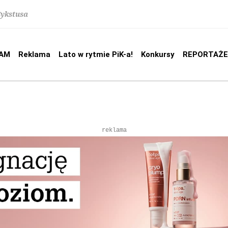
Sykstusa
AM
Reklama
Lato w rytmie PiK-a!
Konkursy
REPORTAŻE
reklama