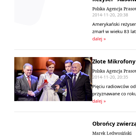
Polska Agencja Pras
2014-11-20, 20:38
Amerykański reżyser 
zmarł w wieku 83 la
dalej »
Złote Mikrofony
Polska Agencja Pras
2014-11-20, 20:35
Pięciu radiowców od
przyznawane co roku
dalej »
Obrońcy zwierzą
Marek Ledwosiński