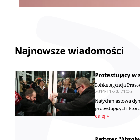
Najnowsze wiadomości
Protestujący w 
Polska Agencja Pras
2014-11-20, 21:06
Natychmiastowa dymi
protestujących, któr
dalej »
Reżyser "Absolw