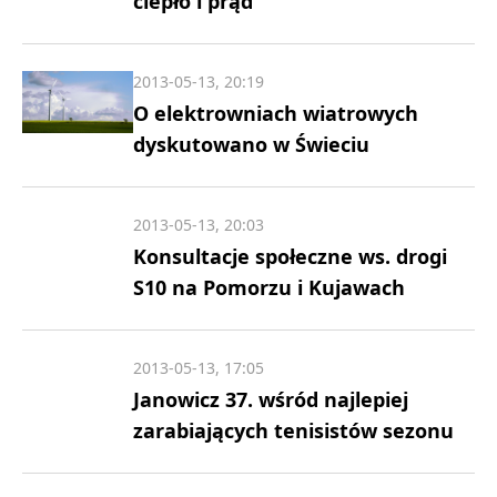
ciepło i prąd
2013-05-13, 20:19
O elektrowniach wiatrowych
dyskutowano w Świeciu
2013-05-13, 20:03
Konsultacje społeczne ws. drogi
S10 na Pomorzu i Kujawach
2013-05-13, 17:05
Janowicz 37. wśród najlepiej
zarabiających tenisistów sezonu