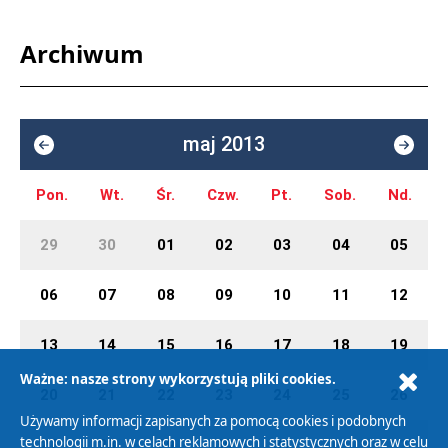
Archiwum
maj 2013
Pon.
Wt.
Śr.
Czw.
Pt.
Sob.
Nd.
29
30
01
02
03
04
05
06
07
08
09
10
11
12
13
14
15
16
17
18
19
Ważne: nasze strony wykorzystują pliki cookies.
20
21
22
23
24
25
26
Używamy informacji zapisanych za pomocą cookies i podobnych
technologii m.in. w celach reklamowych i statystycznych oraz w celu
27
28
29
30
31
01
02