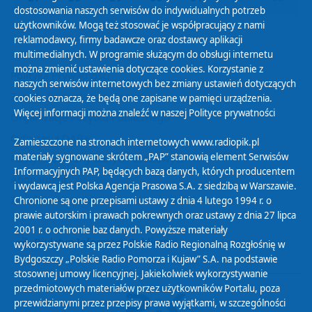
dostosowania naszych serwisów do indywidualnych potrzeb
użytkowników. Mogą też stosować je współpracujący z nami
reklamodawcy, firmy badawcze oraz dostawcy aplikacji
multimedialnych. W programie służącym do obsługi internetu
można zmienić ustawienia dotyczące cookies. Korzystanie z
Polityka Prywatności
naszych serwisów internetowych bez zmiany ustawień dotyczących
Zasady korzystania z Serwisu
cookies oznacza, że będą one zapisane w pamięci urządzenia.
Więcej informacji można znaleźć w naszej
Polityce prywatności
Organizacje Pożytku Publicznego
Cyfryzacja DAB+
Zamieszczone na stronach internetowych www.radiopik.pl
materiały sygnowane skrótem „PAP” stanowią element Serwisów
Polityka ochrony danych osobowych
Informacyjnych PAP, będących bazą danych, których producentem
Abonament
i wydawcą jest Polska Agencja Prasowa S.A. z siedzibą w Warszawie.
Zamówienia publiczne
Chronione są one przepisami ustawy z dnia 4 lutego 1994 r. o
prawie autorskim i prawach pokrewnych oraz ustawy z dnia 27 lipca
2001 r. o ochronie baz danych. Powyższe materiały
Biuletyn Informacji Publicznej
wykorzystywane są przez Polskie Radio Regionalną Rozgłośnię w
Bydgoszczy „Polskie Radio Pomorza i Kujaw” S.A. na podstawie
stosownej umowy licencyjnej. Jakiekolwiek wykorzystywanie
przedmiotowych materiałów przez użytkowników Portalu, poza
przewidzianymi przez przepisy prawa wyjątkami, w szczególności