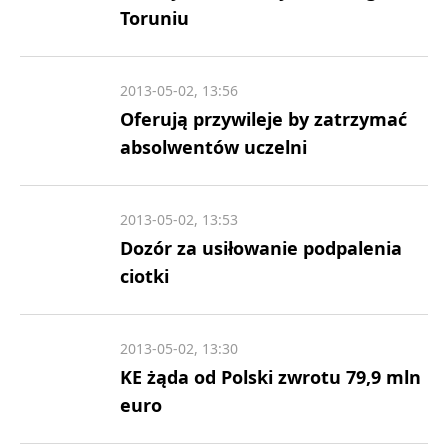
Toruniu
2013-05-02, 13:56
Oferują przywileje by zatrzymać
absolwentów uczelni
2013-05-02, 13:53
Dozór za usiłowanie podpalenia
ciotki
2013-05-02, 13:30
KE żąda od Polski zwrotu 79,9 mln
euro