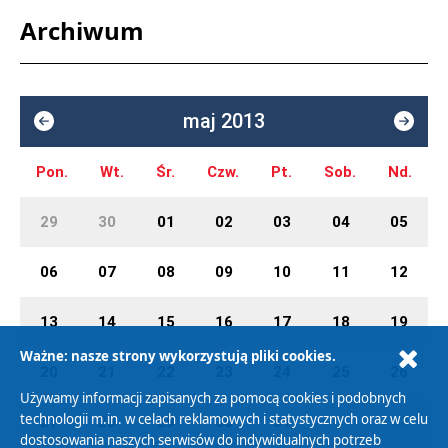
Archiwum
maj 2013
Pon.
Wt.
Śr.
Czw.
Pt.
Sob.
Nd.
29
30
01
02
03
04
05
06
07
08
09
10
11
12
13
14
15
16
17
18
19
Ważne: nasze strony wykorzystują pliki cookies.
20
21
22
23
24
25
26
Używamy informacji zapisanych za pomocą cookies i podobnych
technologii m.in. w celach reklamowych i statystycznych oraz w celu
27
28
29
30
31
01
02
dostosowania naszych serwisów do indywidualnych potrzeb