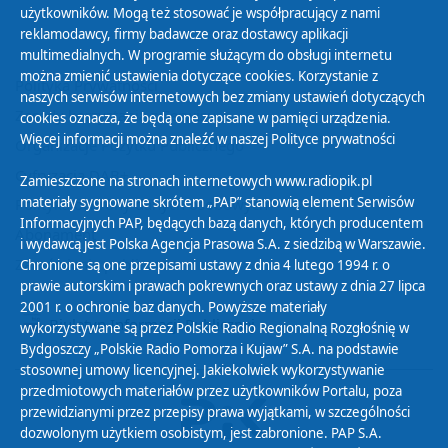
użytkowników. Mogą też stosować je współpracujący z nami
reklamodawcy, firmy badawcze oraz dostawcy aplikacji
multimedialnych. W programie służącym do obsługi internetu
można zmienić ustawienia dotyczące cookies. Korzystanie z
Polityka Prywatności
naszych serwisów internetowych bez zmiany ustawień dotyczących
Zasady korzystania z Serwisu
cookies oznacza, że będą one zapisane w pamięci urządzenia.
Więcej informacji można znaleźć w naszej
Polityce prywatności
Organizacje Pożytku Publicznego
Cyfryzacja DAB+
Zamieszczone na stronach internetowych www.radiopik.pl
materiały sygnowane skrótem „PAP” stanowią element Serwisów
Polityka ochrony danych osobowych
Informacyjnych PAP, będących bazą danych, których producentem
Abonament
i wydawcą jest Polska Agencja Prasowa S.A. z siedzibą w Warszawie.
Zamówienia publiczne
Chronione są one przepisami ustawy z dnia 4 lutego 1994 r. o
prawie autorskim i prawach pokrewnych oraz ustawy z dnia 27 lipca
2001 r. o ochronie baz danych. Powyższe materiały
Biuletyn Informacji Publicznej
wykorzystywane są przez Polskie Radio Regionalną Rozgłośnię w
Bydgoszczy „Polskie Radio Pomorza i Kujaw” S.A. na podstawie
stosownej umowy licencyjnej. Jakiekolwiek wykorzystywanie
przedmiotowych materiałów przez użytkowników Portalu, poza
przewidzianymi przez przepisy prawa wyjątkami, w szczególności
dozwolonym użytkiem osobistym, jest zabronione. PAP S.A.