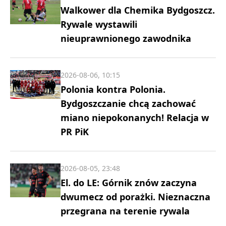
Walkower dla Chemika Bydgoszcz.
Rywale wystawili
nieuprawnionego zawodnika
2026-08-06, 10:15
Polonia kontra Polonia.
Bydgoszczanie chcą zachować
miano niepokonanych! Relacja w
PR PiK
2026-08-05, 23:48
El. do LE: Górnik znów zaczyna
dwumecz od porażki. Nieznaczna
przegrana na terenie rywala