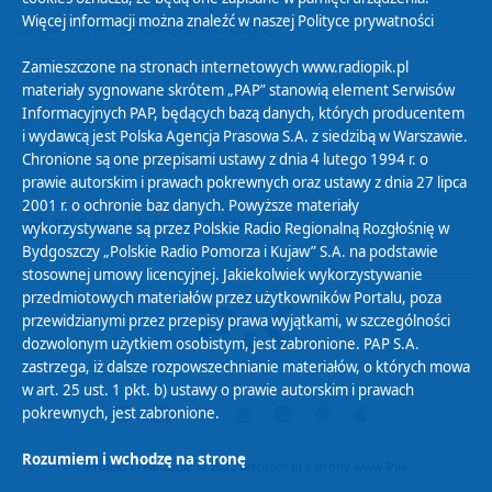
Więcej informacji można znaleźć w naszej
Polityce prywatności
Organizacje Pożytku Publicznego
Cyfryzacja DAB+
Zamieszczone na stronach internetowych www.radiopik.pl
materiały sygnowane skrótem „PAP” stanowią element Serwisów
Polityka ochrony danych osobowych
Informacyjnych PAP, będących bazą danych, których producentem
Abonament
i wydawcą jest Polska Agencja Prasowa S.A. z siedzibą w Warszawie.
Zamówienia publiczne
Chronione są one przepisami ustawy z dnia 4 lutego 1994 r. o
prawie autorskim i prawach pokrewnych oraz ustawy z dnia 27 lipca
2001 r. o ochronie baz danych. Powyższe materiały
Biuletyn Informacji Publicznej
wykorzystywane są przez Polskie Radio Regionalną Rozgłośnię w
Bydgoszczy „Polskie Radio Pomorza i Kujaw” S.A. na podstawie
stosownej umowy licencyjnej. Jakiekolwiek wykorzystywanie
przedmiotowych materiałów przez użytkowników Portalu, poza
przewidzianymi przez przepisy prawa wyjątkami, w szczególności
dozwolonym użytkiem osobistym, jest zabronione. PAP S.A.
zastrzega, iż dalsze rozpowszechnianie materiałów, o których mowa
w art. 25 ust. 1 pkt. b) ustawy o prawie autorskim i prawach
pokrewnych, jest zabronione.
Rozumiem i wchodzę na stronę
Projekt i realizacja: © 2022
Webtom.pl
/
strony www Piła