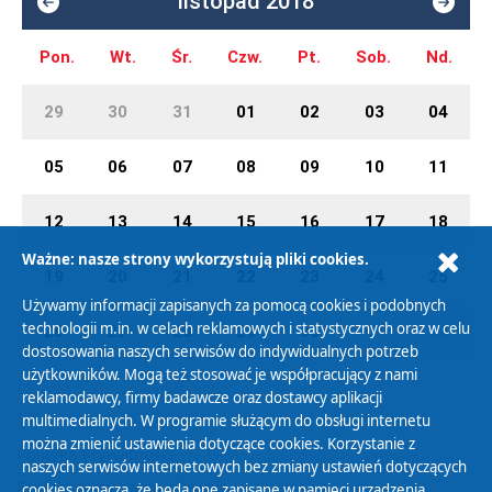
listopad 2018
Pon.
Wt.
Śr.
Czw.
Pt.
Sob.
Nd.
29
30
31
01
02
03
04
05
06
07
08
09
10
11
12
13
14
15
16
17
18
Ważne: nasze strony wykorzystują pliki cookies.
19
20
21
22
23
24
25
Używamy informacji zapisanych za pomocą cookies i podobnych
technologii m.in. w celach reklamowych i statystycznych oraz w celu
26
27
28
29
30
01
02
dostosowania naszych serwisów do indywidualnych potrzeb
użytkowników. Mogą też stosować je współpracujący z nami
reklamodawcy, firmy badawcze oraz dostawcy aplikacji
multimedialnych. W programie służącym do obsługi internetu
można zmienić ustawienia dotyczące cookies. Korzystanie z
Polityka Prywatności
naszych serwisów internetowych bez zmiany ustawień dotyczących
Zasady korzystania z Serwisu
cookies oznacza, że będą one zapisane w pamięci urządzenia.