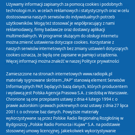
Używamy informacji zapisanych za pomocą cookies i podobnych
technologii m.in. w celach reklamowych i statystycznych oraz w celu
29
30
31
01
02
03
04
dostosowania naszych serwisów do indywidualnych potrzeb
użytkowników. Mogą też stosować je współpracujący z nami
reklamodawcy, firmy badawcze oraz dostawcy aplikacji
multimedialnych. W programie służącym do obsługi internetu
można zmienić ustawienia dotyczące cookies. Korzystanie z
Polityka Prywatności
naszych serwisów internetowych bez zmiany ustawień dotyczących
Zasady korzystania z Serwisu
cookies oznacza, że będą one zapisane w pamięci urządzenia.
Więcej informacji można znaleźć w naszej
Polityce prywatności
Organizacje Pożytku Publicznego
Cyfryzacja DAB+
Zamieszczone na stronach internetowych www.radiopik.pl
materiały sygnowane skrótem „PAP” stanowią element Serwisów
Polityka ochrony danych osobowych
Informacyjnych PAP, będących bazą danych, których producentem
Abonament
i wydawcą jest Polska Agencja Prasowa S.A. z siedzibą w Warszawie.
Zamówienia publiczne
Chronione są one przepisami ustawy z dnia 4 lutego 1994 r. o
prawie autorskim i prawach pokrewnych oraz ustawy z dnia 27 lipca
2001 r. o ochronie baz danych. Powyższe materiały
Biuletyn Informacji Publicznej
wykorzystywane są przez Polskie Radio Regionalną Rozgłośnię w
Bydgoszczy „Polskie Radio Pomorza i Kujaw” S.A. na podstawie
stosownej umowy licencyjnej. Jakiekolwiek wykorzystywanie