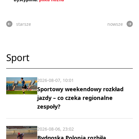
starsze
nowsze
Sport
2026-08-07, 10:01
Sportowy weekendowy rozkład
jazdy – co czeka regionalne
zespoły?
2026-08-06, 23:02
Bydgoska Polonia rozbiła