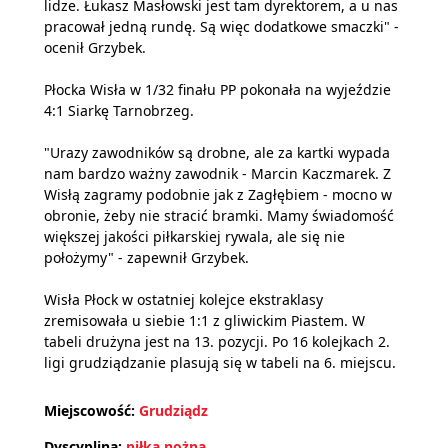
lidze. Łukasz Masłowski jest tam dyrektorem, a u nas
pracował jedną rundę. Są więc dodatkowe smaczki" -
ocenił Grzybek.
Płocka Wisła w 1/32 finału PP pokonała na wyjeździe
4:1 Siarkę Tarnobrzeg.
"Urazy zawodników są drobne, ale za kartki wypada
nam bardzo ważny zawodnik - Marcin Kaczmarek. Z
Wisłą zagramy podobnie jak z Zagłębiem - mocno w
obronie, żeby nie stracić bramki. Mamy świadomość
większej jakości piłkarskiej rywala, ale się nie
położymy" - zapewnił Grzybek.
Wisła Płock w ostatniej kolejce ekstraklasy
zremisowała u siebie 1:1 z gliwickim Piastem. W
tabeli drużyna jest na 13. pozycji. Po 16 kolejkach 2.
ligi grudziądzanie plasują się w tabeli na 6. miejscu.
Miejscowość:
Grudziądz
Dyscyplina:
piłka nożna