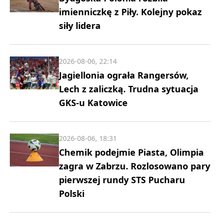
imienniczkę z Piły. Kolejny pokaz
siły lidera
2026-08-06, 22:14
Jagiellonia ograła Rangersów,
Lech z zaliczką. Trudna sytuacja
GKS-u Katowice
2026-08-06, 18:31
Chemik podejmie Piasta, Olimpia
zagra w Zabrzu. Rozlosowano pary
pierwszej rundy STS Pucharu
Polski