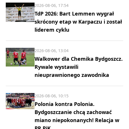
2026-08-06, 17:54
TdP 2026: Bart Lemmen wygrał
skrócony etap w Karpaczu i został
liderem cyklu
2026-08-06, 13:04
Walkower dla Chemika Bydgoszcz.
Rywale wystawili
nieuprawnionego zawodnika
2026-08-06, 10:15
Polonia kontra Polonia.
Bydgoszczanie chcą zachować
miano niepokonanych! Relacja w
PR PiK