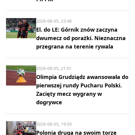
2026-08-05, 23:48
El. do LE: Górnik znów zaczyna
dwumecz od porażki. Nieznaczna
przegrana na terenie rywala
2026-08-05, 21:01
Olimpia Grudziądz awansowała do
pierwszej rundy Pucharu Polski.
Zacięty mecz wygrany w
dogrywce
2026-08-05, 19:59
Polonia druga na swoim torze