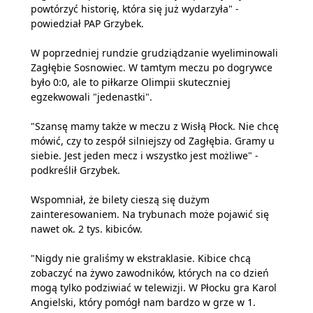
powtórzyć historię, która się już wydarzyła" -
powiedział PAP Grzybek.
W poprzedniej rundzie grudziądzanie wyeliminowali
Zagłębie Sosnowiec. W tamtym meczu po dogrywce
było 0:0, ale to piłkarze Olimpii skuteczniej
egzekwowali "jedenastki".
"Szansę mamy także w meczu z Wisłą Płock. Nie chcę
mówić, czy to zespół silniejszy od Zagłębia. Gramy u
siebie. Jest jeden mecz i wszystko jest możliwe" -
podkreślił Grzybek.
Wspomniał, że bilety cieszą się dużym
zainteresowaniem. Na trybunach może pojawić się
nawet ok. 2 tys. kibiców.
"Nigdy nie graliśmy w ekstraklasie. Kibice chcą
zobaczyć na żywo zawodników, których na co dzień
mogą tylko podziwiać w telewizji. W Płocku gra Karol
Angielski, który pomógł nam bardzo w grze w 1.