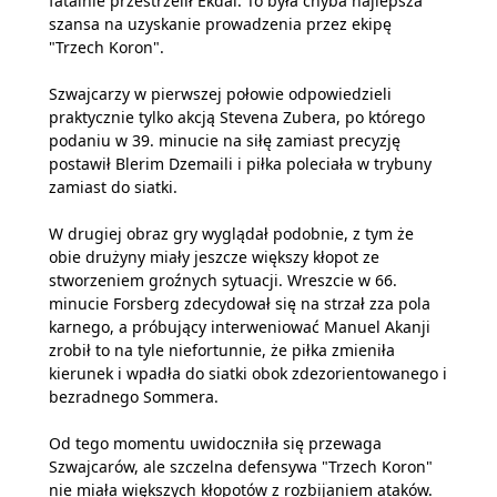
fatalnie przestrzelił Ekdal. To była chyba najlepsza
szansa na uzyskanie prowadzenia przez ekipę
"Trzech Koron".
Szwajcarzy w pierwszej połowie odpowiedzieli
praktycznie tylko akcją Stevena Zubera, po którego
podaniu w 39. minucie na siłę zamiast precyzję
postawił Blerim Dzemaili i piłka poleciała w trybuny
zamiast do siatki.
W drugiej obraz gry wyglądał podobnie, z tym że
obie drużyny miały jeszcze większy kłopot ze
stworzeniem groźnych sytuacji. Wreszcie w 66.
minucie Forsberg zdecydował się na strzał zza pola
karnego, a próbujący interweniować Manuel Akanji
zrobił to na tyle niefortunnie, że piłka zmieniła
kierunek i wpadła do siatki obok zdezorientowanego i
bezradnego Sommera.
Od tego momentu uwidoczniła się przewaga
Szwajcarów, ale szczelna defensywa "Trzech Koron"
nie miała większych kłopotów z rozbijaniem ataków.