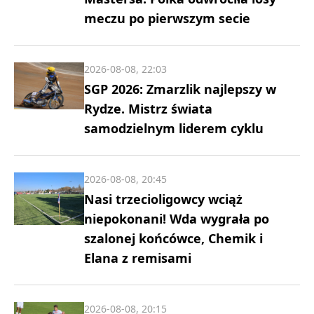
meczu po pierwszym secie
2026-08-08, 22:03
SGP 2026: Zmarzlik najlepszy w
Rydze. Mistrz świata
samodzielnym liderem cyklu
2026-08-08, 20:45
Nasi trzecioligowcy wciąż
niepokonani! Wda wygrała po
szalonej końcówce, Chemik i
Elana z remisami
2026-08-08, 20:15