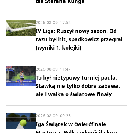
dla Stefana Kunga
2026-08-09, 17:52
IV Liga: Ruszył nowy sezon. Od
razu był hit, spadkowicz przegrał
[wyniki 1. kolejki]
2026-08-09, 11:47
To był nietypowy turniej padla.
Stawką nie tylko dobra zabawa,
ale i walka o światowe finały
2026-08-09, 09:23
Iga Świątek w ćwierćfinale
Mastersa. Polka odwróciła losy