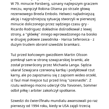
W 79. minucie Forsberg, uznany najlepszym graczem
meczu, wyręczył Robina Olsena po strzale głową
rezerwowego Breela Embolo. Helweci najładniejszą
akcję i najgroźniejszą sytuację stworzyli w pierwszej
minucie doliczonego przez sędziego czasu gry -
Ricardo Rodriguez dokładnie dośrodkował z lewej
strony, a "główkę" innego wprowadzonego na boisko
w drugiej połowie zawodnika - Harisa Seferovica - z
dużym trudem obronił szwedzki bramkarz.
Tuż przed końcowym gwizdkiem Martin Olsson
pomknął sam w stronę szwajcarskiej bramki, ale
został przewrócony przez Michaela Langa. Sędzia
ukarał Szwajcara czerwoną kartką i podyktował rzut
karny, ale po zapoznaniu się z zapisem wideo orzekł,
iż faul miał miejsce tuż przed linią "szesnastki". Z
rzutu wolnego mocno uderzył Ola Toivonen, Sommer
odbił piłkę i arbiter zakończył spotkanie.
Szwedzi do ćwierćfinału mundialu awansowali po raz
pierwszy od 1994 roku, kiedy w USA zajęli trzecią