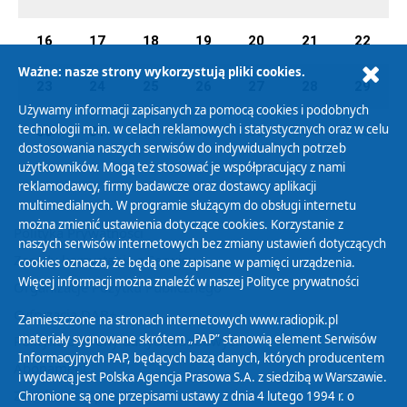
16
17
18
19
20
21
22
Ważne: nasze strony wykorzystują pliki cookies.
23
24
25
26
27
28
29
Używamy informacji zapisanych za pomocą cookies i podobnych
technologii m.in. w celach reklamowych i statystycznych oraz w celu
30
31
01
02
03
04
05
dostosowania naszych serwisów do indywidualnych potrzeb
użytkowników. Mogą też stosować je współpracujący z nami
reklamodawcy, firmy badawcze oraz dostawcy aplikacji
multimedialnych. W programie służącym do obsługi internetu
można zmienić ustawienia dotyczące cookies. Korzystanie z
Polityka Prywatności
naszych serwisów internetowych bez zmiany ustawień dotyczących
Zasady korzystania z Serwisu
cookies oznacza, że będą one zapisane w pamięci urządzenia.
Więcej informacji można znaleźć w naszej
Polityce prywatności
Organizacje Pożytku Publicznego
Cyfryzacja DAB+
Zamieszczone na stronach internetowych www.radiopik.pl
materiały sygnowane skrótem „PAP” stanowią element Serwisów
Polityka ochrony danych osobowych
Informacyjnych PAP, będących bazą danych, których producentem
Abonament
i wydawcą jest Polska Agencja Prasowa S.A. z siedzibą w Warszawie.
Zamówienia publiczne
Chronione są one przepisami ustawy z dnia 4 lutego 1994 r. o