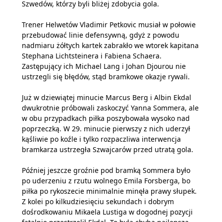
Szwedów, którzy byli bliżej zdobycia gola.
Trener Helwetów Vladimir Petkovic musiał w połowie
przebudować linie defensywną, gdyż z powodu
nadmiaru żółtych kartek zabrakło we wtorek kapitana
Stephana Lichtsteinera i Fabiena Schaera.
Zastępujący ich Michael Lang i Johan Djourou nie
ustrzegli się błędów, stąd bramkowe okazje rywali.
Już w dziewiątej minucie Marcus Berg i Albin Ekdal
dwukrotnie próbowali zaskoczyć Yanna Sommera, ale
w obu przypadkach piłka poszybowała wysoko nad
poprzeczką. W 29. minucie pierwszy z nich uderzył
kąśliwie po koźle i tylko rozpaczliwa interwencja
bramkarza ustrzegła Szwajcarów przed utratą gola.
Później jeszcze groźnie pod bramką Sommera było
po uderzeniu z rzutu wolnego Emila Forsberga, bo
piłka po rykoszecie minimalnie minęła prawy słupek.
Z kolei po kilkudziesięciu sekundach i dobrym
dośrodkowaniu Mikaela Lustiga w dogodnej pozycji