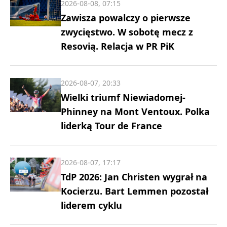
2026-08-08, 07:15
Zawisza powalczy o pierwsze
zwycięstwo. W sobotę mecz z
Resovią. Relacja w PR PiK
2026-08-07, 20:33
Wielki triumf Niewiadomej-
Phinney na Mont Ventoux. Polka
liderką Tour de France
2026-08-07, 17:17
TdP 2026: Jan Christen wygrał na
Kocierzu. Bart Lemmen pozostał
liderem cyklu