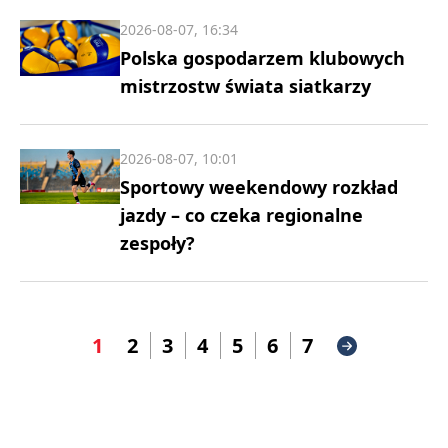
2026-08-07, 16:34
Polska gospodarzem klubowych
mistrzostw świata siatkarzy
2026-08-07, 10:01
Sportowy weekendowy rozkład
jazdy – co czeka regionalne
zespoły?
1
2
3
4
5
6
7