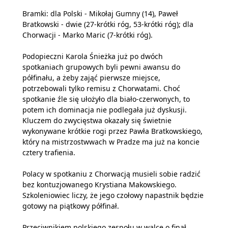
Bramki: dla Polski - Mikołaj Gumny (14), Paweł
Bratkowski - dwie (27-krótki róg, 53-krótki róg); dla
Chorwacji - Marko Maric (7-krótki róg).
Podopieczni Karola Śnieżka już po dwóch
spotkaniach grupowych byli pewni awansu do
półfinału, a żeby zająć pierwsze miejsce,
potrzebowali tylko remisu z Chorwatami. Choć
spotkanie źle się ułożyło dla biało-czerwonych, to
potem ich dominacja nie podlegała już dyskusji.
Kluczem do zwycięstwa okazały się świetnie
wykonywane krótkie rogi przez Pawła Bratkowskiego,
który na mistrzostwwach w Pradze ma już na koncie
cztery trafienia.
Polacy w spotkaniu z Chorwacją musieli sobie radzić
bez kontuzjowanego Krystiana Makowskiego.
Szkoleniowiec liczy, że jego czołowy napastnik będzie
gotowy na piątkowy półfinał.
Przeciwnikiem polskiego zespołu w walce o finał