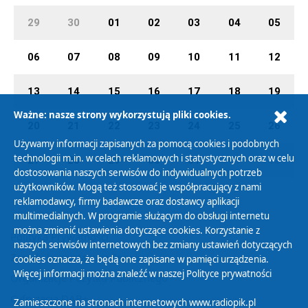
29
30
01
02
03
04
05
06
07
08
09
10
11
12
13
14
15
16
17
18
19
Ważne: nasze strony wykorzystują pliki cookies.
20
21
22
23
24
25
26
Używamy informacji zapisanych za pomocą cookies i podobnych
technologii m.in. w celach reklamowych i statystycznych oraz w celu
27
28
29
30
31
01
02
dostosowania naszych serwisów do indywidualnych potrzeb
użytkowników. Mogą też stosować je współpracujący z nami
reklamodawcy, firmy badawcze oraz dostawcy aplikacji
multimedialnych. W programie służącym do obsługi internetu
można zmienić ustawienia dotyczące cookies. Korzystanie z
Polityka Prywatności
naszych serwisów internetowych bez zmiany ustawień dotyczących
Zasady korzystania z Serwisu
cookies oznacza, że będą one zapisane w pamięci urządzenia.
Więcej informacji można znaleźć w naszej
Polityce prywatności
Organizacje Pożytku Publicznego
Cyfryzacja DAB+
Zamieszczone na stronach internetowych www.radiopik.pl