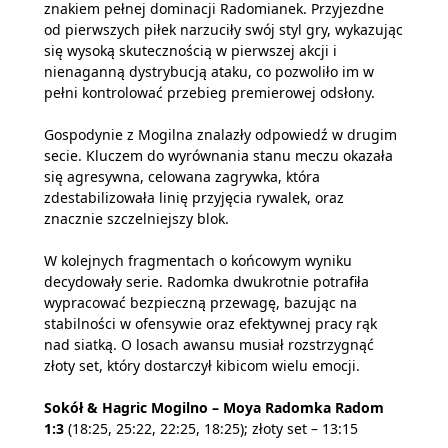
znakiem pełnej dominacji Radomianek. Przyjezdne
od pierwszych piłek narzuciły swój styl gry, wykazując
się wysoką skutecznością w pierwszej akcji i
nienaganną dystrybucją ataku, co pozwoliło im w
pełni kontrolować przebieg premierowej odsłony.
Gospodynie z Mogilna znalazły odpowiedź w drugim
secie. Kluczem do wyrównania stanu meczu okazała
się agresywna, celowana zagrywka, która
zdestabilizowała linię przyjęcia rywalek, oraz
znacznie szczelniejszy blok.
W kolejnych fragmentach o końcowym wyniku
decydowały serie. Radomka dwukrotnie potrafiła
wypracować bezpieczną przewagę, bazując na
stabilności w ofensywie oraz efektywnej pracy rąk
nad siatką. O losach awansu musiał rozstrzygnąć
złoty set, który dostarczył kibicom wielu emocji.
Sokół & Hagric Mogilno – Moya Radomka Radom
1:3
(18:25, 25:22, 22:25, 18:25); złoty set – 13:15