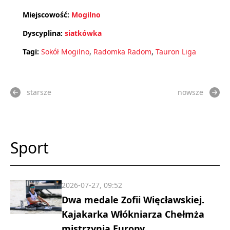
Miejscowość:
Mogilno
Dyscyplina:
siatkówka
Tagi:
Sokół Mogilno
,
Radomka Radom
,
Tauron Liga
starsze
nowsze
Sport
2026-07-27, 09:52
Dwa medale Zofii Więcławskiej.
Kajakarka Włókniarza Chełmża
mistrzynią Europy