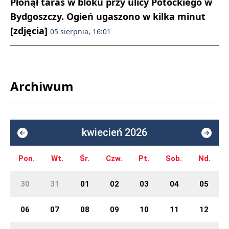
Płonął taras w bloku przy ulicy Potockiego w
Bydgoszczy. Ogień ugaszono w kilka minut
[zdjęcia]
05 sierpnia, 16:01
Archiwum
kwiecień 2026
Pon.
Wt.
Śr.
Czw.
Pt.
Sob.
Nd.
30
31
01
02
03
04
05
06
07
08
09
10
11
12