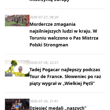
2026-07-27, 08:20
Mordercze zmagania
najsilniejszych ludzi w kraju. W
Toruniu walczono o Pas Mistrza
Polski Strongman
2026-07-26, 22:27
Tadej Pogacar najlepszy podczas
Tour de France. Słoweniec po raz
piąty wygrał w „Wielkiej Pętli”
2026-07-26, 21:41
Dziesięć medali „naszych”