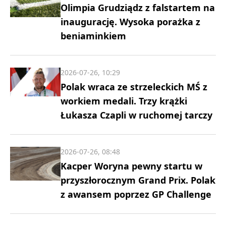
Olimpia Grudziądz z falstartem na
inaugurację. Wysoka porażka z
beniaminkiem
2026-07-26, 10:29
Polak wraca ze strzeleckich MŚ z
workiem medali. Trzy krążki
Łukasza Czapli w ruchomej tarczy
2026-07-26, 08:48
Kacper Woryna pewny startu w
przyszłorocznym Grand Prix. Polak
z awansem poprzez GP Challenge