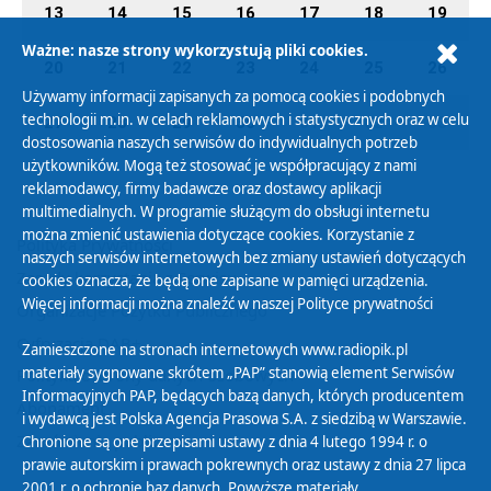
13
14
15
16
17
18
19
Ważne: nasze strony wykorzystują pliki cookies.
20
21
22
23
24
25
26
Używamy informacji zapisanych za pomocą cookies i podobnych
technologii m.in. w celach reklamowych i statystycznych oraz w celu
27
28
29
30
01
02
03
dostosowania naszych serwisów do indywidualnych potrzeb
użytkowników. Mogą też stosować je współpracujący z nami
reklamodawcy, firmy badawcze oraz dostawcy aplikacji
multimedialnych. W programie służącym do obsługi internetu
można zmienić ustawienia dotyczące cookies. Korzystanie z
Polityka Prywatności
naszych serwisów internetowych bez zmiany ustawień dotyczących
Zasady korzystania z Serwisu
cookies oznacza, że będą one zapisane w pamięci urządzenia.
Więcej informacji można znaleźć w naszej
Polityce prywatności
Organizacje Pożytku Publicznego
Cyfryzacja DAB+
Zamieszczone na stronach internetowych www.radiopik.pl
materiały sygnowane skrótem „PAP” stanowią element Serwisów
Polityka ochrony danych osobowych
Informacyjnych PAP, będących bazą danych, których producentem
Abonament
i wydawcą jest Polska Agencja Prasowa S.A. z siedzibą w Warszawie.
Zamówienia publiczne
Chronione są one przepisami ustawy z dnia 4 lutego 1994 r. o
prawie autorskim i prawach pokrewnych oraz ustawy z dnia 27 lipca
2001 r. o ochronie baz danych. Powyższe materiały