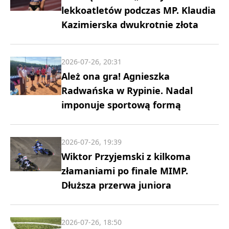
lekkoatletów podczas MP. Klaudia
Kazimierska dwukrotnie złota
2026-07-26, 20:31
Ależ ona gra! Agnieszka
Radwańska w Rypinie. Nadal
imponuje sportową formą
2026-07-26, 19:39
Wiktor Przyjemski z kilkoma
złamaniami po finale MIMP.
Dłuższa przerwa juniora
2026-07-26, 18:50