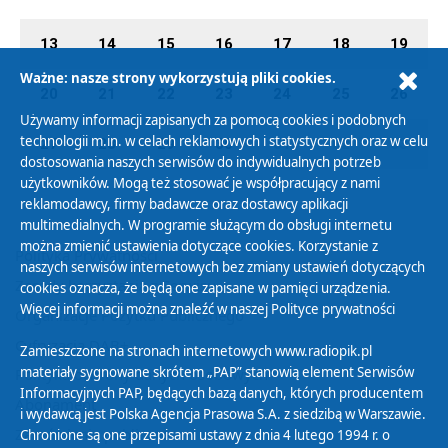
13
14
15
16
17
18
19
Ważne: nasze strony wykorzystują pliki cookies.
20
21
22
23
24
25
26
Używamy informacji zapisanych za pomocą cookies i podobnych
technologii m.in. w celach reklamowych i statystycznych oraz w celu
27
28
29
30
01
02
03
dostosowania naszych serwisów do indywidualnych potrzeb
użytkowników. Mogą też stosować je współpracujący z nami
reklamodawcy, firmy badawcze oraz dostawcy aplikacji
multimedialnych. W programie służącym do obsługi internetu
można zmienić ustawienia dotyczące cookies. Korzystanie z
Polityka Prywatności
naszych serwisów internetowych bez zmiany ustawień dotyczących
Zasady korzystania z Serwisu
cookies oznacza, że będą one zapisane w pamięci urządzenia.
Więcej informacji można znaleźć w naszej
Polityce prywatności
Organizacje Pożytku Publicznego
Cyfryzacja DAB+
Zamieszczone na stronach internetowych www.radiopik.pl
materiały sygnowane skrótem „PAP” stanowią element Serwisów
Polityka ochrony danych osobowych
Informacyjnych PAP, będących bazą danych, których producentem
Abonament
i wydawcą jest Polska Agencja Prasowa S.A. z siedzibą w Warszawie.
Zamówienia publiczne
Chronione są one przepisami ustawy z dnia 4 lutego 1994 r. o