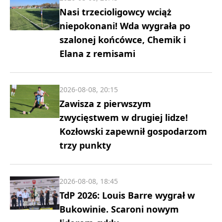
Nasi trzecioligowcy wciąż
niepokonani! Wda wygrała po
szalonej końcówce, Chemik i
Elana z remisami
2026-08-08, 20:15
Zawisza z pierwszym
zwycięstwem w drugiej lidze!
Kozłowski zapewnił gospodarzom
trzy punkty
2026-08-08, 18:45
TdP 2026: Louis Barre wygrał w
Bukowinie. Scaroni nowym