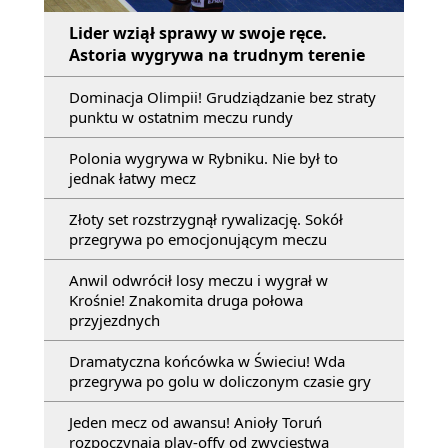
Lider wziął sprawy w swoje ręce.
Astoria wygrywa na trudnym terenie
Dominacja Olimpii! Grudziądzanie bez straty
punktu w ostatnim meczu rundy
Polonia wygrywa w Rybniku. Nie był to
jednak łatwy mecz
Złoty set rozstrzygnął rywalizację. Sokół
przegrywa po emocjonującym meczu
Anwil odwrócił losy meczu i wygrał w
Krośnie! Znakomita druga połowa
przyjezdnych
Dramatyczna końcówka w Świeciu! Wda
przegrywa po golu w doliczonym czasie gry
Jeden mecz od awansu! Anioły Toruń
rozpoczynają play-offy od zwycięstwa