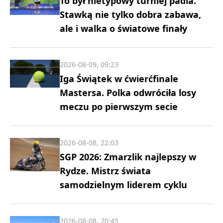
To był nietypowy turniej padla.
Stawką nie tylko dobra zabawa,
ale i walka o światowe finały
2026-08-09, 09:23
Iga Świątek w ćwierćfinale
Mastersa. Polka odwróciła losy
meczu po pierwszym secie
2026-08-08, 22:03
SGP 2026: Zmarzlik najlepszy w
Rydze. Mistrz świata
samodzielnym liderem cyklu
2026-08-08, 20:45