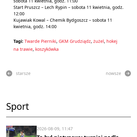
sobota 11 kwietnia, godz. 11:00
Start Pruszcz – Lech Rypin – sobota 11 kwietnia, godz.
12:00
Kujawiak Kowal – Chemik Bydgoszcz – sobota 11
kwietnia, godz. 14:00
Tagi:
Twarde Pierniki
,
GKM Grudziądz
,
żużel
,
hokej
na trawie
,
koszykówka
starsze
nowsze
Sport
2026-08-09, 11:47