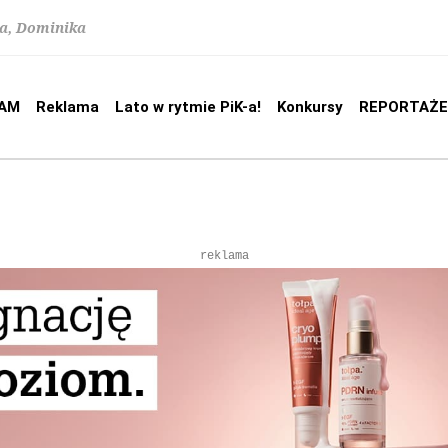
na, Dominika
AM
Reklama
Lato w rytmie PiK-a!
Konkursy
REPORTAŻE
reklama