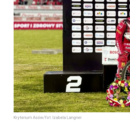
Kryterium Asów/fot. Izabela Langner