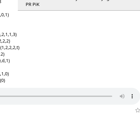
8
PR PiK
,0,1)
2,1,1,3)
,2,2)
1,2,2,2,t)
,2)
,d,1)
,1,0)
(0)