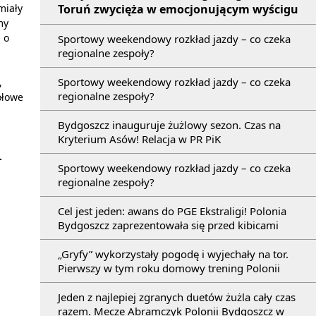
Toruń zwycięża w emocjonującym wyścigu
miały
my
 o
Sportowy weekendowy rozkład jazdy – co czeka
regionalne zespoły?
Sportowy weekendowy rozkład jazdy – co czeka
,
regionalne zespoły?
ołowe
Bydgoszcz inauguruje żużlowy sezon. Czas na
Kryterium Asów! Relacja w PR PiK
.
Sportowy weekendowy rozkład jazdy – co czeka
regionalne zespoły?
Cel jest jeden: awans do PGE Ekstraligi! Polonia
Bydgoszcz zaprezentowała się przed kibicami
„Gryfy” wykorzystały pogodę i wyjechały na tor.
Pierwszy w tym roku domowy trening Polonii
Jeden z najlepiej zgranych duetów żużla cały czas
razem. Mecze Abramczyk Polonii Bydgoszcz w