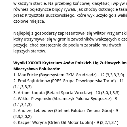
w każdym starcie. Na przebieg końcowej klasyfikacji wpływ 
również pojedyncze błędy rywali, jak choćby dotknięcie taś
przez Krzysztofa Buczkowskiego, które wykluczyło go z walki
czołowe miejsca.
Najlepiej z gospodarzy zaprezentował się Wiktor Przyjemski
który utrzymywał się w gronie zawodników walczących o cz
pozycje, choć ostatecznie do podium zabrakło mu dwóch
lepszych startów.
Wyniki XXXVII Kryterium Asów Polskich Lig Żużlowych im
Mieczysława Połukarda:
1. Max Fricke (Bayersystem GKM Grudziądz) - 12 (3,3,3,3,0)
2. Emil Sajfutdinow (PRES Grupa Deweloperska Toruń) - 11
(1,1,3,3,3)
3. Artiom Łaguta (Betard Sparta Wrocław) - 10 (3,0,1,3,3)
4. Wiktor Przyjemski (Abramczyk Polonia Bydgoszcz) - 9
(1,1,3,1,3)
5. Andrzej Lebiediew (Stelmet Falubaz Zielona Góra) - 9
(2,3,2,0,2)
6. Kacper Woryna (Orlen Oil Motor Lublin) - 9 (2,2,1,3,1)