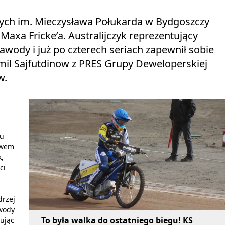
wych im. Mieczysława Połukarda w Bydgoszczy
xa Fricke’a. Australijczyk reprezentujący
ody i już po czterech seriach zapewnił sobie
mil Sajfutdinow z PRES Grupy Deweloperskiej
w.
bu
twem
k,
ci
drzej
awody
To była walka do ostatniego biegu! KS
ując