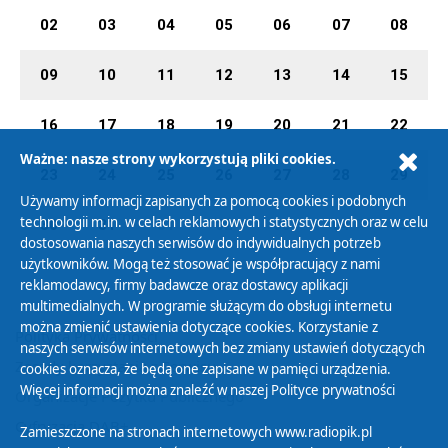
02
03
04
05
06
07
08
09
10
11
12
13
14
15
16
17
18
19
20
21
22
Ważne: nasze strony wykorzystują pliki cookies.
23
24
25
26
27
28
29
Używamy informacji zapisanych za pomocą cookies i podobnych
technologii m.in. w celach reklamowych i statystycznych oraz w celu
30
31
01
02
03
04
05
dostosowania naszych serwisów do indywidualnych potrzeb
użytkowników. Mogą też stosować je współpracujący z nami
reklamodawcy, firmy badawcze oraz dostawcy aplikacji
multimedialnych. W programie służącym do obsługi internetu
można zmienić ustawienia dotyczące cookies. Korzystanie z
Polityka Prywatności
naszych serwisów internetowych bez zmiany ustawień dotyczących
Zasady korzystania z Serwisu
cookies oznacza, że będą one zapisane w pamięci urządzenia.
Więcej informacji można znaleźć w naszej
Polityce prywatności
Organizacje Pożytku Publicznego
Cyfryzacja DAB+
Zamieszczone na stronach internetowych www.radiopik.pl