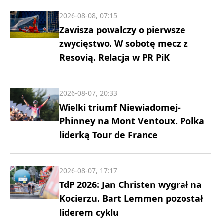
2026-08-08, 07:15
Zawisza powalczy o pierwsze
zwycięstwo. W sobotę mecz z
Resovią. Relacja w PR PiK
2026-08-07, 20:33
Wielki triumf Niewiadomej-
Phinney na Mont Ventoux. Polka
liderką Tour de France
2026-08-07, 17:17
TdP 2026: Jan Christen wygrał na
Kocierzu. Bart Lemmen pozostał
liderem cyklu