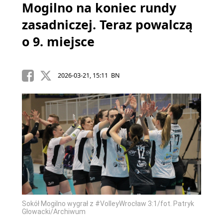
Mogilno na koniec rundy
zasadniczej. Teraz powalczą
o 9. miejsce
2026-03-21, 15:11 BN
Sokół Mogilno wygrał z #VolleyWrocław 3:1/fot. Patryk
Głowacki/Archiwum