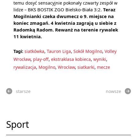
temu dosyć sensacyjnie pokonały czwarty zespół w
BKS BOSTIK ZGO Bielsko-Biała 3:2.
Teraz
lidze –
Mogilnianki czeka dwumecz o 9. miejsce na
koniec zmagań. 4 kwietnia zagrają u siebie z
Radomką Radom. Rewanż na terenie rywalek
11 kwietnia.
Tagi:
siatkówka
,
Tauron Liga
,
Sokół Mogilno
,
Volley
Wrocław
,
play-off
,
ekstraklasa kobieca
,
wyniki
,
rywalizacja
,
Mogilno
,
Wrocław
,
siatkarki
,
mecze
starsze
nowsze
Sport