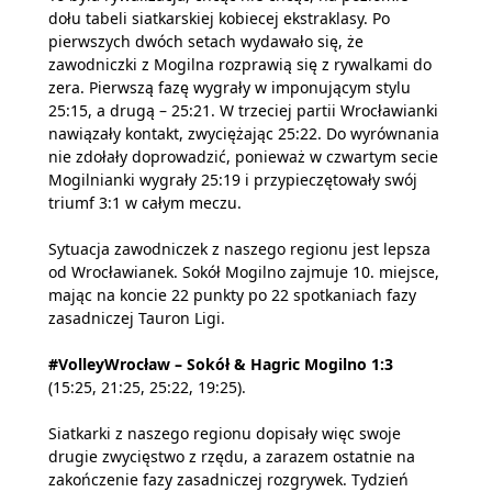
dołu tabeli siatkarskiej kobiecej ekstraklasy. Po
pierwszych dwóch setach wydawało się, że
zawodniczki z Mogilna rozprawią się z rywalkami do
zera. Pierwszą fazę wygrały w imponującym stylu
25:15, a drugą – 25:21. W trzeciej partii Wrocławianki
nawiązały kontakt, zwyciężając 25:22. Do wyrównania
nie zdołały doprowadzić, ponieważ w czwartym secie
Mogilnianki wygrały 25:19 i przypieczętowały swój
triumf 3:1 w całym meczu.
Sytuacja zawodniczek z naszego regionu jest lepsza
od Wrocławianek. Sokół Mogilno zajmuje 10. miejsce,
mając na koncie 22 punkty po 22 spotkaniach fazy
zasadniczej Tauron Ligi.
#VolleyWrocław – Sokół & Hagric Mogilno 1:3
(15:25, 21:25, 25:22, 19:25).
Siatkarki z naszego regionu dopisały więc swoje
drugie zwycięstwo z rzędu, a zarazem ostatnie na
zakończenie fazy zasadniczej rozgrywek. Tydzień