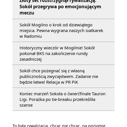
Złoty set rozstrzygnął rywalizację.
Sokół przegrywa po emocjonującym
meczu
Sokół Mogilno o krok od dziewiątego
miejsca. Pewna wygrana naszych siatkarek
w Radomiu
Historyczny wieczór w Mogilnie! Sokół
pokonał BKS na zakończenie rundy
zasadniczej
Sokół chce pożegnać się z własną
publicznością zwycięstwem. Zadanie nie
będzie łatwe! Relacja w PR PiK
Koniec marzeń Sokoła o ćwierćfinale Tauron
Ligi. Porażka po tie-breaku przekreśliła
szanse
To była rywalizacja, chcąc nie chcąc, na poziomie