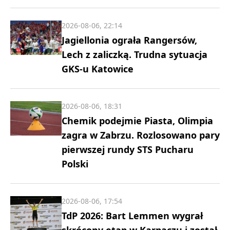
2026-08-06, 22:14
Jagiellonia ograła Rangersów,
Lech z zaliczką. Trudna sytuacja
GKS-u Katowice
2026-08-06, 18:31
Chemik podejmie Piasta, Olimpia
zagra w Zabrzu. Rozlosowano pary
pierwszej rundy STS Pucharu
Polski
2026-08-06, 17:54
TdP 2026: Bart Lemmen wygrał
skrócony etap w Karpaczu i został