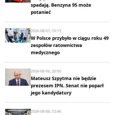
spadają. Benzyna 95 może
potanieć
2026-08-07, 10:15
W Polsce przybyło w ciągu roku 49
zespołów ratownictwa
medycznego
2026-08-06, 20:00
Mateusz Szpytma nie będzie
prezesem IPN. Senat nie poparł
jego kandydatury
2026-08-06, 12:40