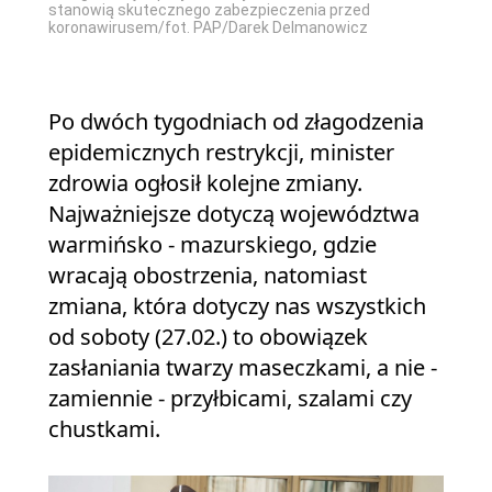
stanowią skutecznego zabezpieczenia przed
koronawirusem/fot. PAP/Darek Delmanowicz
Po dwóch tygodniach od złagodzenia
epidemicznych restrykcji, minister
zdrowia ogłosił kolejne zmiany.
Najważniejsze dotyczą województwa
warmińsko - mazurskiego, gdzie
wracają obostrzenia, natomiast
zmiana, która dotyczy nas wszystkich
od soboty (27.02.) to obowiązek
zasłaniania twarzy maseczkami, a nie -
zamiennie - przyłbicami, szalami czy
chustkami.