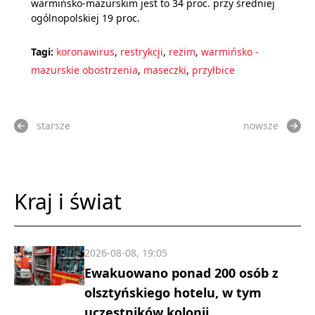
warmińsko-mazurskim jest to 34 proc. przy średniej
ogólnopolskiej 19 proc.
Tagi:
koronawirus
,
restrykcji
,
reżim
,
warmińsko -
mazurskie obostrzenia
,
maseczki
,
przyłbice
starsze
nowsze
Kraj i świat
2026-08-08, 19:05
Ewakuowano ponad 200 osób z
olsztyńskiego hotelu, w tym
uczestników kolonii