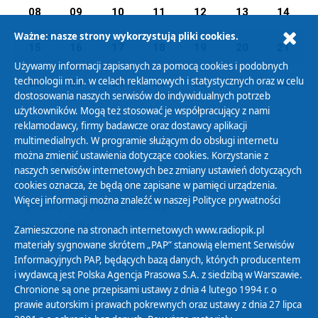
08
09
10
11
12
13
14
Ważne: nasze strony wykorzystują pliki cookies.
15
16
17
18
19
20
21
Używamy informacji zapisanych za pomocą cookies i podobnych
technologii m.in. w celach reklamowych i statystycznych oraz w celu
22
23
24
25
26
27
28
dostosowania naszych serwisów do indywidualnych potrzeb
użytkowników. Mogą też stosować je współpracujący z nami
reklamodawcy, firmy badawcze oraz dostawcy aplikacji
multimedialnych. W programie służącym do obsługi internetu
można zmienić ustawienia dotyczące cookies. Korzystanie z
Polityka Prywatności
naszych serwisów internetowych bez zmiany ustawień dotyczących
Zasady korzystania z Serwisu
cookies oznacza, że będą one zapisane w pamięci urządzenia.
Więcej informacji można znaleźć w naszej
Polityce prywatności
Organizacje Pożytku Publicznego
Cyfryzacja DAB+
Zamieszczone na stronach internetowych www.radiopik.pl
materiały sygnowane skrótem „PAP” stanowią element Serwisów
Polityka ochrony danych osobowych
Informacyjnych PAP, będących bazą danych, których producentem
Abonament
i wydawcą jest Polska Agencja Prasowa S.A. z siedzibą w Warszawie.
Zamówienia publiczne
Chronione są one przepisami ustawy z dnia 4 lutego 1994 r. o
prawie autorskim i prawach pokrewnych oraz ustawy z dnia 27 lipca