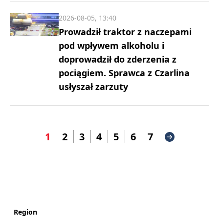
2026-08-05, 13:40
Prowadził traktor z naczepami
pod wpływem alkoholu i
doprowadził do zderzenia z
pociągiem. Sprawca z Czarlina
usłyszał zarzuty
1
2
3
4
5
6
7
Region