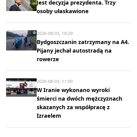
Jest decyzja prezydenta. Trzy
osoby ułaskawione
2026-08-03, 16:29
Bydgoszczanin zatrzymany na A4.
Pijany jechał autostradą na
rowerze
2026-08-03, 11:00
W Iranie wykonano wyroki
śmierci na dwóch mężczyznach
skazanych za współpracę z
Izraelem