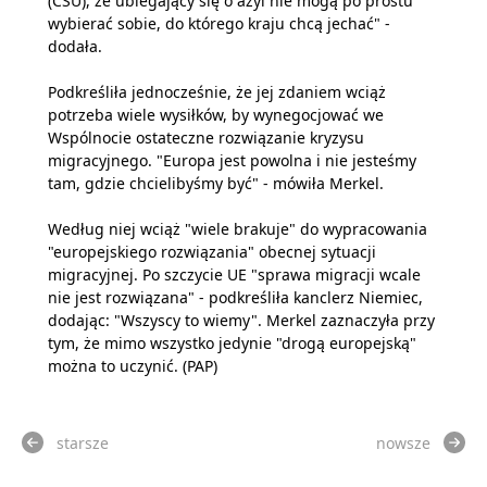
(CSU), że ubiegający się o azyl nie mogą po prostu
wybierać sobie, do którego kraju chcą jechać" -
dodała.
Podkreśliła jednocześnie, że jej zdaniem wciąż
potrzeba wiele wysiłków, by wynegocjować we
Wspólnocie ostateczne rozwiązanie kryzysu
migracyjnego. "Europa jest powolna i nie jesteśmy
tam, gdzie chcielibyśmy być" - mówiła Merkel.
Według niej wciąż "wiele brakuje" do wypracowania
"europejskiego rozwiązania" obecnej sytuacji
migracyjnej. Po szczycie UE "sprawa migracji wcale
nie jest rozwiązana" - podkreśliła kanclerz Niemiec,
dodając: "Wszyscy to wiemy". Merkel zaznaczyła przy
tym, że mimo wszystko jedynie "drogą europejską"
można to uczynić. (PAP)
starsze
nowsze