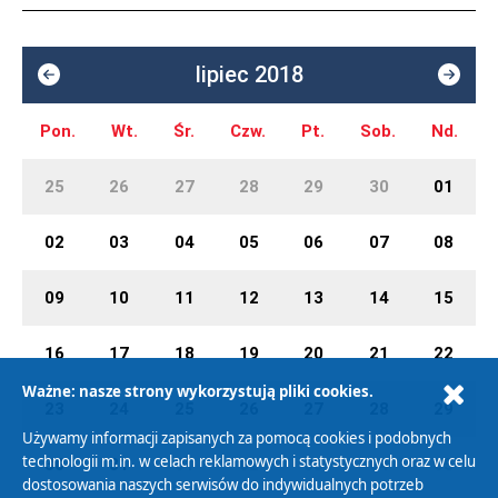
lipiec 2018
Pon.
Wt.
Śr.
Czw.
Pt.
Sob.
Nd.
25
26
27
28
29
30
01
02
03
04
05
06
07
08
09
10
11
12
13
14
15
16
17
18
19
20
21
22
Ważne: nasze strony wykorzystują pliki cookies.
23
24
25
26
27
28
29
Używamy informacji zapisanych za pomocą cookies i podobnych
technologii m.in. w celach reklamowych i statystycznych oraz w celu
30
31
01
02
03
04
05
dostosowania naszych serwisów do indywidualnych potrzeb