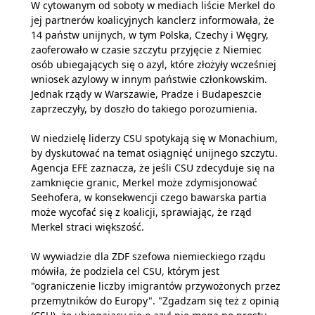
W cytowanym od soboty w mediach liście Merkel do
jej partnerów koalicyjnych kanclerz informowała, że
14 państw unijnych, w tym Polska, Czechy i Węgry,
zaoferowało w czasie szczytu przyjęcie z Niemiec
osób ubiegających się o azyl, które złożyły wcześniej
wniosek azylowy w innym państwie członkowskim.
Jednak rządy w Warszawie, Pradze i Budapeszcie
zaprzeczyły, by doszło do takiego porozumienia.
W niedzielę liderzy CSU spotykają się w Monachium,
by dyskutować na temat osiągnięć unijnego szczytu.
Agencja EFE zaznacza, że jeśli CSU zdecyduje się na
zamknięcie granic, Merkel może zdymisjonować
Seehofera, w konsekwencji czego bawarska partia
może wycofać się z koalicji, sprawiając, że rząd
Merkel straci większość.
W wywiadzie dla ZDF szefowa niemieckiego rządu
mówiła, że podziela cel CSU, którym jest
"ograniczenie liczby imigrantów przywożonych przez
przemytników do Europy". "Zgadzam się też z opinią