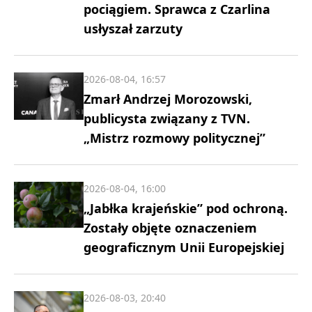
pociągiem. Sprawca z Czarlina
usłyszał zarzuty
2026-08-04, 16:57
Zmarł Andrzej Morozowski,
publicysta związany z TVN.
„Mistrz rozmowy politycznej”
2026-08-04, 16:00
„Jabłka krajeńskie” pod ochroną.
Zostały objęte oznaczeniem
geograficznym Unii Europejskiej
2026-08-03, 20:40