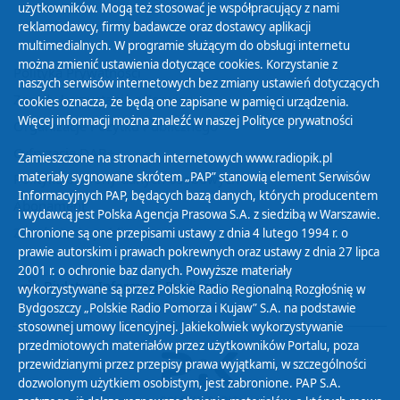
użytkowników. Mogą też stosować je współpracujący z nami
reklamodawcy, firmy badawcze oraz dostawcy aplikacji
multimedialnych. W programie służącym do obsługi internetu
można zmienić ustawienia dotyczące cookies. Korzystanie z
Polityka Prywatności
naszych serwisów internetowych bez zmiany ustawień dotyczących
Zasady korzystania z Serwisu
cookies oznacza, że będą one zapisane w pamięci urządzenia.
Więcej informacji można znaleźć w naszej
Polityce prywatności
Organizacje Pożytku Publicznego
Cyfryzacja DAB+
Zamieszczone na stronach internetowych www.radiopik.pl
materiały sygnowane skrótem „PAP” stanowią element Serwisów
Polityka ochrony danych osobowych
Informacyjnych PAP, będących bazą danych, których producentem
Abonament
i wydawcą jest Polska Agencja Prasowa S.A. z siedzibą w Warszawie.
Zamówienia publiczne
Chronione są one przepisami ustawy z dnia 4 lutego 1994 r. o
prawie autorskim i prawach pokrewnych oraz ustawy z dnia 27 lipca
2001 r. o ochronie baz danych. Powyższe materiały
Biuletyn Informacji Publicznej
wykorzystywane są przez Polskie Radio Regionalną Rozgłośnię w
Bydgoszczy „Polskie Radio Pomorza i Kujaw” S.A. na podstawie
stosownej umowy licencyjnej. Jakiekolwiek wykorzystywanie
przedmiotowych materiałów przez użytkowników Portalu, poza
przewidzianymi przez przepisy prawa wyjątkami, w szczególności
dozwolonym użytkiem osobistym, jest zabronione. PAP S.A.