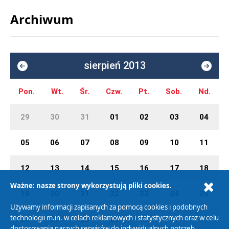
Archiwum
sierpień 2013
Pon.
Wt.
Śr.
Czw.
Pt.
Sob.
Nd.
29
30
31
01
02
03
04
05
06
07
08
09
10
11
12
13
14
15
16
17
18
Ważne: nasze strony wykorzystują pliki cookies.
19
20
21
22
23
24
25
Używamy informacji zapisanych za pomocą cookies i podobnych
technologii m.in. w celach reklamowych i statystycznych oraz w celu
26
27
28
29
30
31
01
dostosowania naszych serwisów do indywidualnych potrzeb