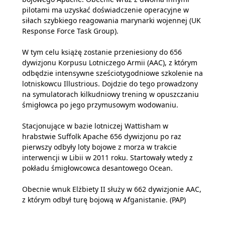
pilotami ma uzyskać doświadczenie operacyjne w
siłach szybkiego reagowania marynarki wojennej (UK
Response Force Task Group).
W tym celu książę zostanie przeniesiony do 656
dywizjonu Korpusu Lotniczego Armii (AAC), z którym
odbędzie intensywne sześciotygodniowe szkolenie na
lotniskowcu Illustrious. Dojdzie do tego prowadzony
na symulatorach kilkudniowy trening w opuszczaniu
śmigłowca po jego przymusowym wodowaniu.
Stacjonujące w bazie lotniczej Wattisham w
hrabstwie Suffolk Apache 656 dywizjonu po raz
pierwszy odbyły loty bojowe z morza w trakcie
interwencji w Libii w 2011 roku. Startowały wtedy z
pokładu śmigłowcowca desantowego Ocean.
Obecnie wnuk Elżbiety II służy w 662 dywizjonie AAC,
z którym odbył turę bojową w Afganistanie. (PAP)