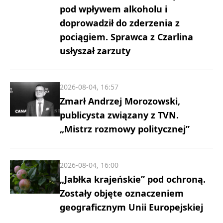
pod wpływem alkoholu i
doprowadził do zderzenia z
pociągiem. Sprawca z Czarlina
usłyszał zarzuty
2026-08-04, 16:57
Zmarł Andrzej Morozowski,
publicysta związany z TVN.
„Mistrz rozmowy politycznej”
2026-08-04, 16:00
„Jabłka krajeńskie” pod ochroną.
Zostały objęte oznaczeniem
geograficznym Unii Europejskiej