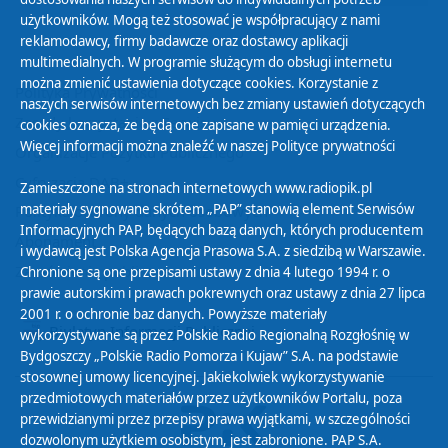
użytkowników. Mogą też stosować je współpracujący z nami
reklamodawcy, firmy badawcze oraz dostawcy aplikacji
multimedialnych. W programie służącym do obsługi internetu
można zmienić ustawienia dotyczące cookies. Korzystanie z
Polityka Prywatności
naszych serwisów internetowych bez zmiany ustawień dotyczących
Zasady korzystania z Serwisu
cookies oznacza, że będą one zapisane w pamięci urządzenia.
Więcej informacji można znaleźć w naszej
Polityce prywatności
Organizacje Pożytku Publicznego
Cyfryzacja DAB+
Zamieszczone na stronach internetowych www.radiopik.pl
materiały sygnowane skrótem „PAP” stanowią element Serwisów
Polityka ochrony danych osobowych
Informacyjnych PAP, będących bazą danych, których producentem
Abonament
i wydawcą jest Polska Agencja Prasowa S.A. z siedzibą w Warszawie.
Zamówienia publiczne
Chronione są one przepisami ustawy z dnia 4 lutego 1994 r. o
prawie autorskim i prawach pokrewnych oraz ustawy z dnia 27 lipca
2001 r. o ochronie baz danych. Powyższe materiały
Biuletyn Informacji Publicznej
wykorzystywane są przez Polskie Radio Regionalną Rozgłośnię w
Bydgoszczy „Polskie Radio Pomorza i Kujaw” S.A. na podstawie
stosownej umowy licencyjnej. Jakiekolwiek wykorzystywanie
przedmiotowych materiałów przez użytkowników Portalu, poza
przewidzianymi przez przepisy prawa wyjątkami, w szczególności
dozwolonym użytkiem osobistym, jest zabronione. PAP S.A.