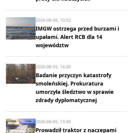
2026-08-06, 10:52
IMGW ostrzega przed burzami i
upałami. Alert RCB dla 14
województw
2026-08-05, 14:20
Badanie przyczyn katastrofy
smoleńskiej. Prokuratura
umorzyła śledztwo w sprawie
zdrady dyplomatycznej
2026-08-05, 13:40
Prowadził traktor z naczepami