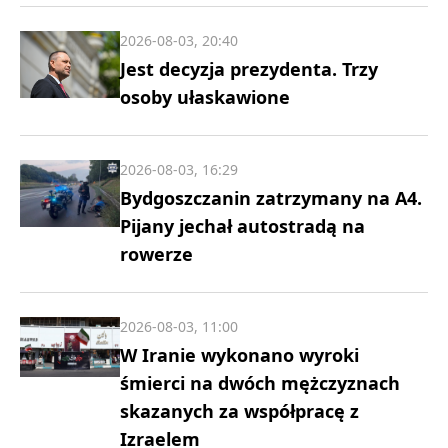
2026-08-03, 20:40
Jest decyzja prezydenta. Trzy
osoby ułaskawione
2026-08-03, 16:29
Bydgoszczanin zatrzymany na A4.
Pijany jechał autostradą na
rowerze
2026-08-03, 11:00
W Iranie wykonano wyroki
śmierci na dwóch mężczyznach
skazanych za współpracę z
Izraelem