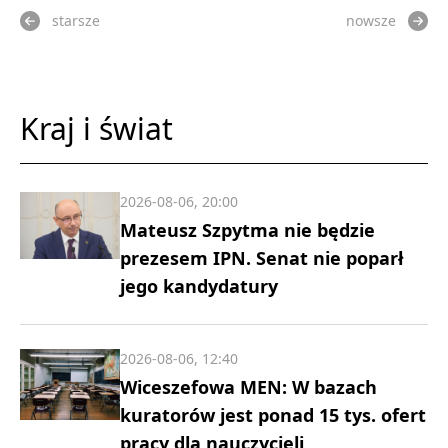
starsze
nowsze
Kraj i świat
2026-08-06, 20:00
Mateusz Szpytma nie będzie
prezesem IPN. Senat nie poparł
jego kandydatury
2026-08-06, 12:40
Wiceszefowa MEN: W bazach
kuratorów jest ponad 15 tys. ofert
pracy dla nauczycieli