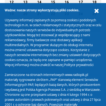
12
13
14
15
16
17
18
Ważne: nasze strony wykorzystują pliki cookies.
19
20
21
22
23
24
25
Używamy informacji zapisanych za pomocą cookies i podobnych
technologii m.in. w celach reklamowych i statystycznych oraz w celu
26
27
28
29
30
31
01
dostosowania naszych serwisów do indywidualnych potrzeb
użytkowników. Mogą też stosować je współpracujący z nami
reklamodawcy, firmy badawcze oraz dostawcy aplikacji
multimedialnych. W programie służącym do obsługi internetu
można zmienić ustawienia dotyczące cookies. Korzystanie z
Polityka Prywatności
naszych serwisów internetowych bez zmiany ustawień dotyczących
Zasady korzystania z Serwisu
cookies oznacza, że będą one zapisane w pamięci urządzenia.
Więcej informacji można znaleźć w naszej
Polityce prywatności
Organizacje Pożytku Publicznego
Cyfryzacja DAB+
Zamieszczone na stronach internetowych www.radiopik.pl
materiały sygnowane skrótem „PAP” stanowią element Serwisów
Polityka ochrony danych osobowych
Informacyjnych PAP, będących bazą danych, których producentem
Abonament
i wydawcą jest Polska Agencja Prasowa S.A. z siedzibą w Warszawie.
Zamówienia publiczne
Chronione są one przepisami ustawy z dnia 4 lutego 1994 r. o
prawie autorskim i prawach pokrewnych oraz ustawy z dnia 27 lipca
2001 r. o ochronie baz danych. Powyższe materiały