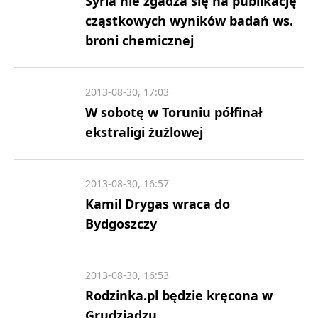
Syria nie zgadza się na publikację
cząstkowych wyników badań ws.
broni chemicznej
2013-08-30, 17:03
W sobotę w Toruniu półfinał
ekstraligi żużlowej
2013-08-30, 16:57
Kamil Drygas wraca do
Bydgoszczy
2013-08-30, 16:53
Rodzinka.pl będzie kręcona w
Grudziądzu