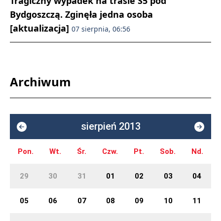
Tragiczny wypadek na trasie S5 pod
Bydgoszczą. Zginęła jedna osoba
[aktualizacja]
07 sierpnia, 06:56
Archiwum
sierpień 2013
Pon.
Wt.
Śr.
Czw.
Pt.
Sob.
Nd.
29
30
31
01
02
03
04
05
06
07
08
09
10
11