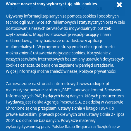
Ważne: nasze strony wykorzystują pliki cookies.
23
24
25
26
27
28
29
Używamy informacji zapisanych za pomocą cookies i podobnych
technologii m.in. w celach reklamowych i statystycznych oraz w celu
30
01
02
03
04
05
06
dostosowania naszych serwisów do indywidualnych potrzeb
użytkowników. Mogą też stosować je współpracujący z nami
reklamodawcy, firmy badawcze oraz dostawcy aplikacji
multimedialnych. W programie służącym do obsługi internetu
można zmienić ustawienia dotyczące cookies. Korzystanie z
Polityka Prywatności
naszych serwisów internetowych bez zmiany ustawień dotyczących
Zasady korzystania z Serwisu
cookies oznacza, że będą one zapisane w pamięci urządzenia.
Więcej informacji można znaleźć w naszej
Polityce prywatności
Organizacje Pożytku Publicznego
Cyfryzacja DAB+
Zamieszczone na stronach internetowych www.radiopik.pl
materiały sygnowane skrótem „PAP” stanowią element Serwisów
Polityka ochrony danych osobowych
Informacyjnych PAP, będących bazą danych, których producentem
Abonament
i wydawcą jest Polska Agencja Prasowa S.A. z siedzibą w Warszawie.
Zamówienia publiczne
Chronione są one przepisami ustawy z dnia 4 lutego 1994 r. o
prawie autorskim i prawach pokrewnych oraz ustawy z dnia 27 lipca
2001 r. o ochronie baz danych. Powyższe materiały
Biuletyn Informacji Publicznej
wykorzystywane są przez Polskie Radio Regionalną Rozgłośnię w