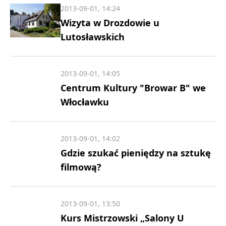
2013-09-01, 14:24
Wizyta w Drozdowie u
Lutosławskich
2013-09-01, 14:05
Centrum Kultury "Browar B" we
Włocławku
2013-09-01, 14:02
Gdzie szukać pieniędzy na sztukę
filmową?
2013-09-01, 13:50
Kurs Mistrzowski „Salony U