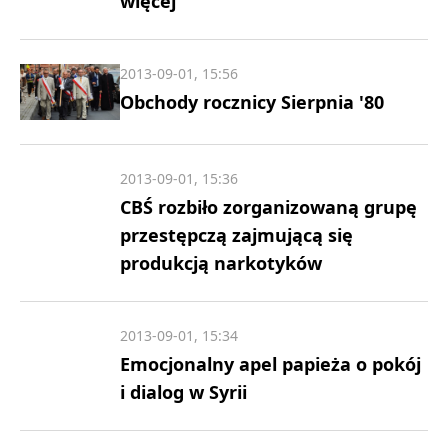
więcej
2013-09-01, 15:56
Obchody rocznicy Sierpnia '80
2013-09-01, 15:36
CBŚ rozbiło zorganizowaną grupę
przestępczą zajmującą się
produkcją narkotyków
2013-09-01, 15:34
Emocjonalny apel papieża o pokój
i dialog w Syrii