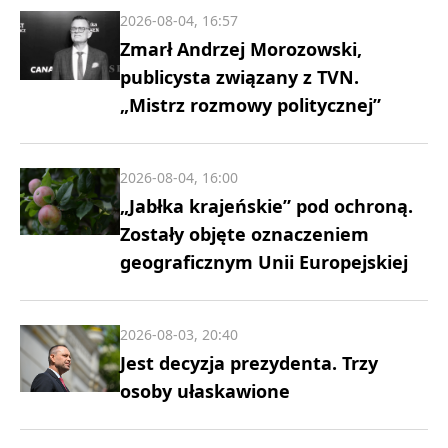
2026-08-04, 16:57
Zmarł Andrzej Morozowski,
publicysta związany z TVN.
„Mistrz rozmowy politycznej”
2026-08-04, 16:00
„Jabłka krajeńskie” pod ochroną.
Zostały objęte oznaczeniem
geograficznym Unii Europejskiej
2026-08-03, 20:40
Jest decyzja prezydenta. Trzy
osoby ułaskawione