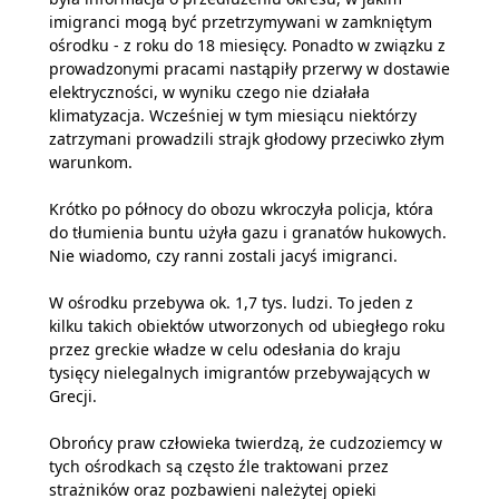
imigranci mogą być przetrzymywani w zamkniętym
ośrodku - z roku do 18 miesięcy. Ponadto w związku z
prowadzonymi pracami nastąpiły przerwy w dostawie
elektryczności, w wyniku czego nie działała
klimatyzacja. Wcześniej w tym miesiącu niektórzy
zatrzymani prowadzili strajk głodowy przeciwko złym
warunkom.
Krótko po północy do obozu wkroczyła policja, która
do tłumienia buntu użyła gazu i granatów hukowych.
Nie wiadomo, czy ranni zostali jacyś imigranci.
W ośrodku przebywa ok. 1,7 tys. ludzi. To jeden z
kilku takich obiektów utworzonych od ubiegłego roku
przez greckie władze w celu odesłania do kraju
tysięcy nielegalnych imigrantów przebywających w
Grecji.
Obrońcy praw człowieka twierdzą, że cudzoziemcy w
tych ośrodkach są często źle traktowani przez
strażników oraz pozbawieni należytej opieki