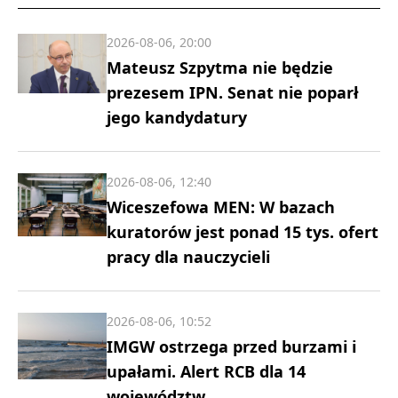
2026-08-06, 20:00
Mateusz Szpytma nie będzie
prezesem IPN. Senat nie poparł
jego kandydatury
2026-08-06, 12:40
Wiceszefowa MEN: W bazach
kuratorów jest ponad 15 tys. ofert
pracy dla nauczycieli
2026-08-06, 10:52
IMGW ostrzega przed burzami i
upałami. Alert RCB dla 14
województw