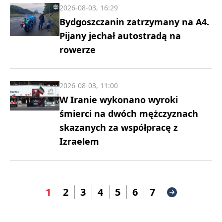
2026-08-03, 16:29
Bydgoszczanin zatrzymany na A4.
Pijany jechał autostradą na
rowerze
2026-08-03, 11:00
W Iranie wykonano wyroki
śmierci na dwóch mężczyznach
skazanych za współpracę z
Izraelem
1
2
3
4
5
6
7