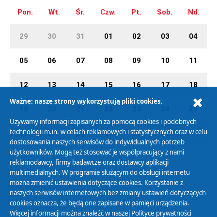
Pon.
Wt.
Śr.
Czw.
Pt.
Sob.
Nd.
29
30
31
01
02
03
04
05
06
07
08
09
10
11
12
13
14
15
16
17
18
Ważne: nasze strony wykorzystują pliki cookies.
19
20
21
22
23
24
25
Używamy informacji zapisanych za pomocą cookies i podobnych
technologii m.in. w celach reklamowych i statystycznych oraz w celu
26
27
28
29
30
31
01
dostosowania naszych serwisów do indywidualnych potrzeb
użytkowników. Mogą też stosować je współpracujący z nami
reklamodawcy, firmy badawcze oraz dostawcy aplikacji
multimedialnych. W programie służącym do obsługi internetu
można zmienić ustawienia dotyczące cookies. Korzystanie z
Polityka Prywatności
naszych serwisów internetowych bez zmiany ustawień dotyczących
Zasady korzystania z Serwisu
cookies oznacza, że będą one zapisane w pamięci urządzenia.
Więcej informacji można znaleźć w naszej
Polityce prywatności
Organizacje Pożytku Publicznego