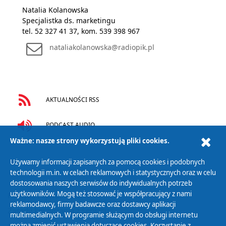
Natalia Kolanowska
Specjalistka ds. marketingu
tel. 52 327 41 37, kom. 539 398 967
nataliakolanowska@radiopik.pl
AKTUALNOŚCI RSS
PODCAST AUDIO
Ważne: nasze strony wykorzystują pliki cookies.
Używamy informacji zapisanych za pomocą cookies i podobnych
technologii m.in. w celach reklamowych i statystycznych oraz w celu
dostosowania naszych serwisów do indywidualnych potrzeb
użytkowników. Mogą też stosować je współpracujący z nami
Polityka Prywatności
reklamodawcy, firmy badawcze oraz dostawcy aplikacji
Zasady korzystania z Serwisu
multimedialnych. W programie służącym do obsługi internetu
Organizacje Pożytku Publicznego
można zmienić ustawienia dotyczące cookies. Korzystanie z