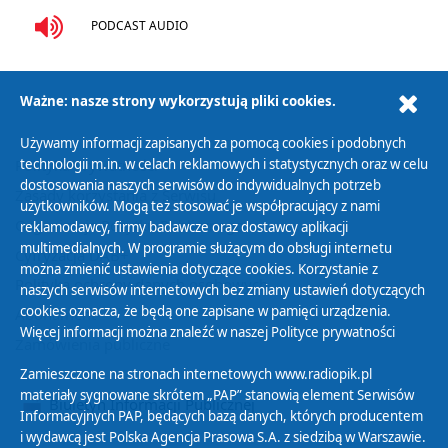
PODCAST AUDIO
Ważne: nasze strony wykorzystują pliki cookies.
Używamy informacji zapisanych za pomocą cookies i podobnych
Polityka Prywatności
technologii m.in. w celach reklamowych i statystycznych oraz w celu
dostosowania naszych serwisów do indywidualnych potrzeb
Zasady korzystania z Serwisu
użytkowników. Mogą też stosować je współpracujący z nami
Organizacje Pożytku Publicznego
reklamodawcy, firmy badawcze oraz dostawcy aplikacji
multimedialnych. W programie służącym do obsługi internetu
Cyfryzacja DAB+
można zmienić ustawienia dotyczące cookies. Korzystanie z
Polityka ochrony danych osobowych
naszych serwisów internetowych bez zmiany ustawień dotyczących
cookies oznacza, że będą one zapisane w pamięci urządzenia.
Abonament
Więcej informacji można znaleźć w naszej
Polityce prywatności
Zamówienia publiczne
Zamieszczone na stronach internetowych www.radiopik.pl
materiały sygnowane skrótem „PAP” stanowią element Serwisów
Biuletyn Informacji Publicznej
Informacyjnych PAP, będących bazą danych, których producentem
i wydawcą jest Polska Agencja Prasowa S.A. z siedzibą w Warszawie.