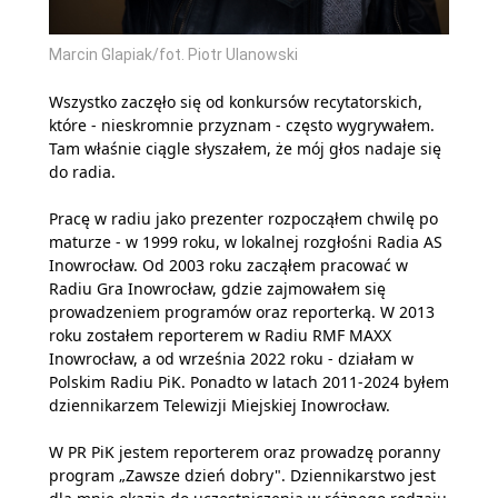
Marcin Glapiak/fot. Piotr Ulanowski
Wszystko zaczęło się od konkursów recytatorskich,
które - nieskromnie przyznam - często wygrywałem.
Tam właśnie ciągle słyszałem, że mój głos nadaje się
do radia.
Pracę w radiu jako prezenter rozpocząłem chwilę po
maturze - w 1999 roku, w lokalnej rozgłośni Radia AS
Inowrocław. Od 2003 roku zacząłem pracować w
Radiu Gra Inowrocław, gdzie zajmowałem się
prowadzeniem programów oraz reporterką. W 2013
roku zostałem reporterem w Radiu RMF MAXX
Inowrocław, a od września 2022 roku - działam w
Polskim Radiu PiK. Ponadto w latach 2011-2024 byłem
dziennikarzem Telewizji Miejskiej Inowrocław.
W PR PiK jestem reporterem oraz prowadzę poranny
program „Zawsze dzień dobry". Dziennikarstwo jest