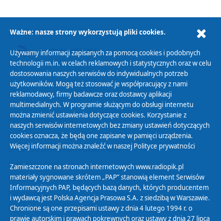
Ważne: nasze strony wykorzystują pliki cookies.
AKTUALNOŚCI RSS
Używamy informacji zapisanych za pomocą cookies i podobnych
technologii m.in. w celach reklamowych i statystycznych oraz w celu
dostosowania naszych serwisów do indywidualnych potrzeb
użytkowników. Mogą też stosować je współpracujący z nami
reklamodawcy, firmy badawcze oraz dostawcy aplikacji
multimedialnych. W programie służącym do obsługi internetu
można zmienić ustawienia dotyczące cookies. Korzystanie z
Polityka Prywatności
naszych serwisów internetowych bez zmiany ustawień dotyczących
Zasady korzystania z Serwisu
cookies oznacza, że będą one zapisane w pamięci urządzenia.
Więcej informacji można znaleźć w naszej
Polityce prywatności
Organizacje Pożytku Publicznego
Cyfryzacja DAB+
Zamieszczone na stronach internetowych www.radiopik.pl
materiały sygnowane skrótem „PAP” stanowią element Serwisów
Polityka ochrony danych osobowych
Informacyjnych PAP, będących bazą danych, których producentem
Abonament
i wydawcą jest Polska Agencja Prasowa S.A. z siedzibą w Warszawie.
Zamówienia publiczne
Chronione są one przepisami ustawy z dnia 4 lutego 1994 r. o
prawie autorskim i prawach pokrewnych oraz ustawy z dnia 27 lipca