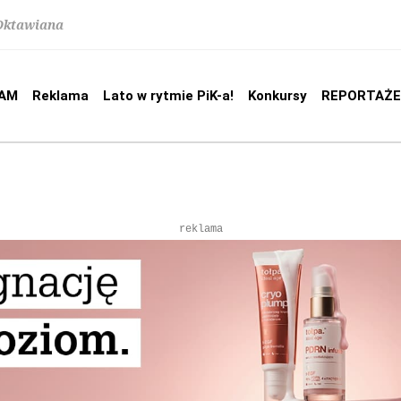
 Oktawiana
AM
Reklama
Lato w rytmie PiK-a!
Konkursy
REPORTAŻE
reklama