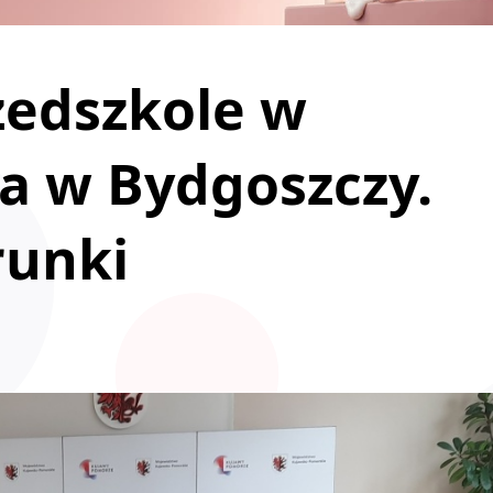
zedszkole w
'a w Bydgoszczy.
runki