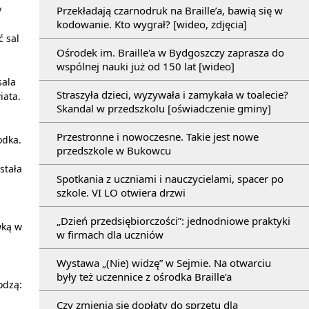
y
Przekładają czarnodruk na Braille’a, bawią się w
kodowanie. Kto wygrał? [wideo, zdjęcia]
ć sal
Ośrodek im. Braille'a w Bydgoszczy zaprasza do
wspólnej nauki już od 150 lat [wideo]
sala
Straszyła dzieci, wyzywała i zamykała w toalecie?
iata.
Skandal w przedszkolu [oświadczenie gminy]
Przestronne i nowoczesne. Takie jest nowe
odka.
przedszkole w Bukowcu
stała
Spotkania z uczniami i nauczycielami, spacer po
szkole. VI LO otwiera drzwi
„Dzień przedsiębiorczości”: jednodniowe praktyki
wką w
w firmach dla uczniów
Wystawa „(Nie) widzę” w Sejmie. Na otwarciu
były też uczennice z ośrodka Braille’a
odzą:
Czy zmienią się dopłaty do sprzętu dla