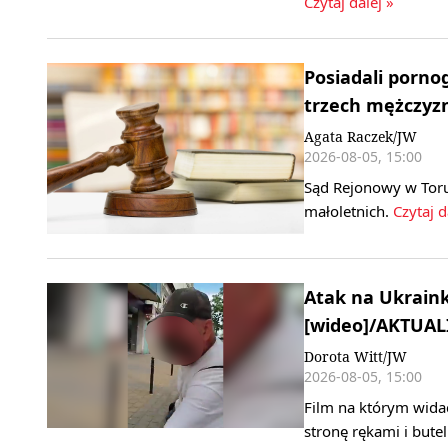
Czytaj dalej »
Posiadali porno
trzech mężczyz
Agata Raczek/JW
2026-08-05, 15:00
Sąd Rejonowy w Toru
małoletnich.
Czytaj d
Atak na Ukraink
[wideo]/AKTUAL
Dorota Witt/JW
2026-08-05, 15:00
Film na którym widać
stronę rękami i bute