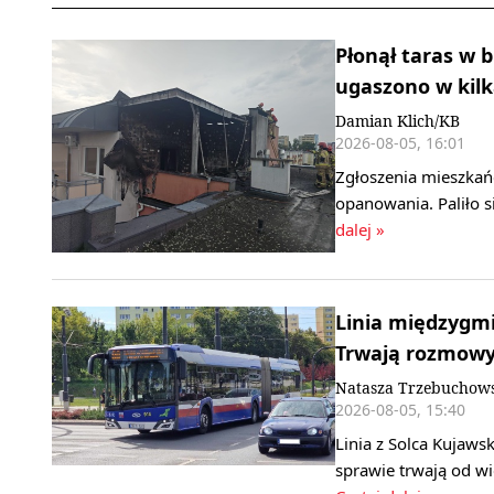
Płonął taras w 
ugaszono w kilk
Damian Klich/KB
2026-08-05, 16:01
Zgłoszenia mieszkańc
opanowania. Paliło 
dalej »
Linia międzygmi
Trwają rozmowy
Natasza Trzebuchow
2026-08-05, 15:40
Linia z Solca Kujaw
sprawie trwają od wi