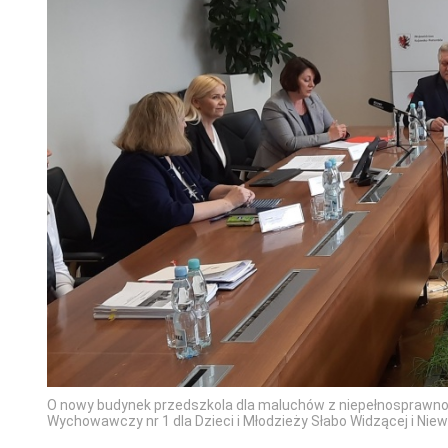
O nowy budynek przedszkola dla maluchów z niepełnosprawno
Wychowawczy nr 1 dla Dzieci i Młodzieży Słabo Widzącej i Ni