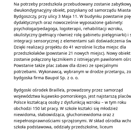
Na potrzeby przedszkola przebudowany zostanie zabytkow
dwukondygnacyjny obiekt, pozyskany od samorządu Miasta
Bydgoszczy, przy ulicy 3 Maja 11. W budynku powstanie pię
dydaktycznych oraz nowocześnie wyposażone gabinety:
psychologa/pedagoga, logoterapii, rehabilitacji wzroku,
okulistyczny (pełniący również rolę gabinetu pielęgniarki) i 
integracji sensorycznej z elementami sali doświadczenia św
Dzięki realizacji projektu do 41 wzrośnie liczba miejsc dla
przedszkolaków (powstanie 21 nowych miejsc). Nowy obiekt
zostanie połączony łącznikiem z istniejącym pawilonem ośr
Powstanie także plac zabaw dla dzieci ze specjalnymi
potrzebami. Wykonawcą, wybranym w drodze przetargu, zo
bydgoska firma Baupol Sp. z o. o.
Bydgoski ośrodek Braille’a, prowadzony przez samorząd
województwa kujawsko-pomorskiego, jest najstarszą placó
Polsce kształcącą osoby z dysfunkcją wzroku – w tym roku
obchodzi 150 lat pracy. W szkole kształci się młodzież
niewidoma, słabowidząca, głuchoniewidoma oraz z
niepełnosprawnościami sprzężonymi. W skład ośrodka wch
szkoła podstawowa, oddziały przedszkolne, liceum