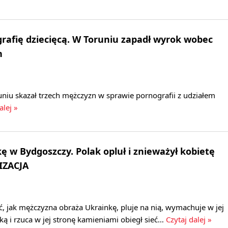
grafię dziecięcą. W Toruniu zapadł wyrok wobec
n
niu skazał trzech mężczyzn w sprawie pornografii z udziałem
alej »
ę w Bydgoszczy. Polak opluł i znieważył kobietę
IZACJA
, jak mężczyzna obraża Ukrainkę, pluje na nią, wymachuje w jej
lką i rzuca w jej stronę kamieniami obiegł sieć…
Czytaj dalej »