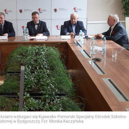
ściami wzbogaci się Kujawsko-Pomorski Specjalny Ośrodek Szkolno-
ewidomej w Bydgoszczy. Fot. Monika Kaczyńska