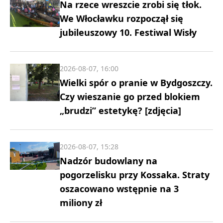
Na rzece wreszcie zrobi się tłok.
We Włocławku rozpoczął się
jubileuszowy 10. Festiwal Wisły
2026-08-07, 16:00
Wielki spór o pranie w Bydgoszczy.
Czy wieszanie go przed blokiem
„brudzi” estetykę? [zdjęcia]
2026-08-07, 15:28
Nadzór budowlany na
pogorzelisku przy Kossaka. Straty
oszacowano wstępnie na 3
miliony zł