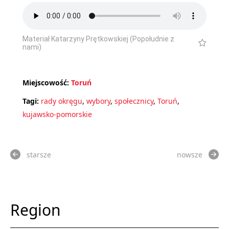
Materiał Katarzyny Prętkowskiej (Popołudnie z
nami)
Miejscowość:
Toruń
Tagi:
rady okręgu
,
wybory
,
społecznicy
,
Toruń
,
kujawsko-pomorskie
starsze
nowsze
Region