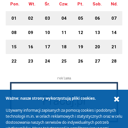
Pon.
Wt.
Śr.
Czw.
Pt.
Sob.
Nd.
01
02
03
04
05
06
07
08
09
10
11
12
13
14
15
16
17
18
19
20
21
22
23
24
25
26
27
28
reklama
Ważne: nasze strony wykorzystują pliki cookies.
Używamy informacji zapisanych za pomocą cookies i podobnych
technologii m.in. w celach reklamowych i statystycznych oraz w celu
dostosowania naszych serwisów do indywidualnych potrzeb