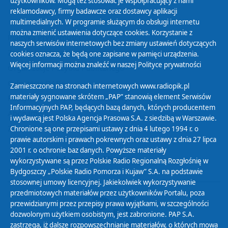
użytkowników. Mogą też stosować je współpracujący z nami
reklamodawcy, firmy badawcze oraz dostawcy aplikacji
multimedialnych. W programie służącym do obsługi internetu
można zmienić ustawienia dotyczące cookies. Korzystanie z
Polityka Prywatności
naszych serwisów internetowych bez zmiany ustawień dotyczących
Zasady korzystania z Serwisu
cookies oznacza, że będą one zapisane w pamięci urządzenia.
Więcej informacji można znaleźć w naszej
Polityce prywatności
Organizacje Pożytku Publicznego
Cyfryzacja DAB+
Zamieszczone na stronach internetowych www.radiopik.pl
materiały sygnowane skrótem „PAP” stanowią element Serwisów
Polityka ochrony danych osobowych
Informacyjnych PAP, będących bazą danych, których producentem
Abonament
i wydawcą jest Polska Agencja Prasowa S.A. z siedzibą w Warszawie.
Zamówienia publiczne
Chronione są one przepisami ustawy z dnia 4 lutego 1994 r. o
prawie autorskim i prawach pokrewnych oraz ustawy z dnia 27 lipca
2001 r. o ochronie baz danych. Powyższe materiały
Biuletyn Informacji Publicznej
wykorzystywane są przez Polskie Radio Regionalną Rozgłośnię w
Bydgoszczy „Polskie Radio Pomorza i Kujaw” S.A. na podstawie
stosownej umowy licencyjnej. Jakiekolwiek wykorzystywanie
przedmiotowych materiałów przez użytkowników Portalu, poza
przewidzianymi przez przepisy prawa wyjątkami, w szczególności
dozwolonym użytkiem osobistym, jest zabronione. PAP S.A.
zastrzega, iż dalsze rozpowszechnianie materiałów, o których mowa