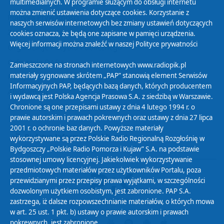
multimedialnych. W programie służącym do obsługi internetu
można zmienić ustawienia dotyczące cookies. Korzystanie z
Polityka Prywatności
naszych serwisów internetowych bez zmiany ustawień dotyczących
Zasady korzystania z Serwisu
cookies oznacza, że będą one zapisane w pamięci urządzenia.
Więcej informacji można znaleźć w naszej
Polityce prywatności
Organizacje Pożytku Publicznego
Cyfryzacja DAB+
Zamieszczone na stronach internetowych www.radiopik.pl
materiały sygnowane skrótem „PAP” stanowią element Serwisów
Polityka ochrony danych osobowych
Informacyjnych PAP, będących bazą danych, których producentem
Abonament
i wydawcą jest Polska Agencja Prasowa S.A. z siedzibą w Warszawie.
Zamówienia publiczne
Chronione są one przepisami ustawy z dnia 4 lutego 1994 r. o
prawie autorskim i prawach pokrewnych oraz ustawy z dnia 27 lipca
2001 r. o ochronie baz danych. Powyższe materiały
Biuletyn Informacji Publicznej
wykorzystywane są przez Polskie Radio Regionalną Rozgłośnię w
Bydgoszczy „Polskie Radio Pomorza i Kujaw” S.A. na podstawie
stosownej umowy licencyjnej. Jakiekolwiek wykorzystywanie
przedmiotowych materiałów przez użytkowników Portalu, poza
przewidzianymi przez przepisy prawa wyjątkami, w szczególności
dozwolonym użytkiem osobistym, jest zabronione. PAP S.A.
zastrzega, iż dalsze rozpowszechnianie materiałów, o których mowa
w art. 25 ust. 1 pkt. b) ustawy o prawie autorskim i prawach
pokrewnych, jest zabronione.