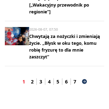
[„Wakacyjny przewodnik po
regionie”]
2026-08-07, 07:50
Chwytają za nożyczki i zmieniają
życie. „Błysk w oku tego, komu
robię fryzurę to dla mnie
zaszczyt”
1
2
3
4
5
6
7