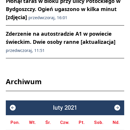
Płonął taras w bloku przy ulicy Potockiego w
Bydgoszczy. Ogień ugaszono w kilka minut
[zdjęcia]
przedwczoraj, 16:01
Zderzenie na autostradzie A1 w powiecie
świeckim. Dwie osoby ranne [aktualizacja]
przedwczoraj, 11:51
Archiwum
luty 2021
Pon.
Wt.
Śr.
Czw.
Pt.
Sob.
Nd.