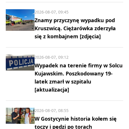
2026-08-07, 09:45
Znamy przyczynę wypadku pod
Kruszwicą. Ciężarówka zderzyła
się z kombajnem [zdjęcia]
2026-08-07, 09:12
Wypadek na terenie firmy w Solcu
Kujawskim. Poszkodowany 19-
latek zmarł w szpitalu
[aktualizacja]
2026-08-07, 08:55
W Gostycynie historia kołem się
toczy i pędzi po torach