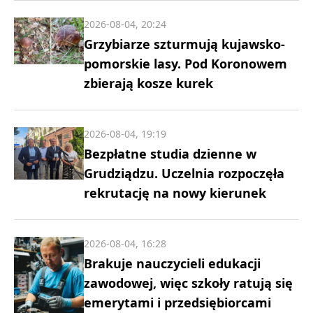
2026-08-04, 20:24
Grzybiarze szturmują kujawsko-
pomorskie lasy. Pod Koronowem
zbierają kosze kurek
2026-08-04, 19:19
Bezpłatne studia dzienne w
Grudziądzu. Uczelnia rozpoczęła
rekrutację na nowy kierunek
2026-08-04, 16:28
Brakuje nauczycieli edukacji
zawodowej, więc szkoły ratują się
emerytami i przedsiębiorcami