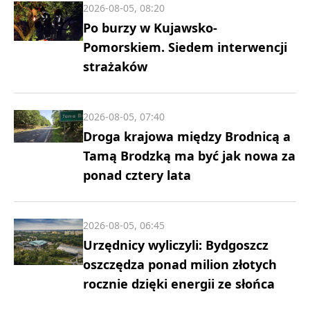
2026-08-05, 08:20
Po burzy w Kujawsko-
Pomorskiem. Siedem interwencji
strażaków
2026-08-05, 07:40
Droga krajowa między Brodnicą a
Tamą Brodzką ma być jak nowa za
ponad cztery lata
2026-08-05, 06:45
Urzędnicy wyliczyli: Bydgoszcz
oszczędza ponad milion złotych
rocznie dzięki energii ze słońca