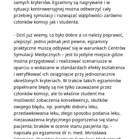
samych kryteriów. Egzaminy są nagrywane i w
sytuacji kontrowersyjnej można odtworzyć cały
przebieg symulacji i rozwiązać wątpliwości zarówno
członków komisji jak i studenta.
- Dziś już wiemy, co było dobre a co należy poprawić,
ulepszyć. Jedno jednak jest pewne, egzaminy
praktyczne muszą odbywać się w warunkach Centrów
Symulacji Medycznych – jest to jedyne miejsce gdzie
można przygotować i realizować scenariusze w
oparciu o wskazane w standardach efekty kształcenia
i weryfikować ich osiągnięcie przy jednoznacznie
określonych kryteriach. W trakcie takich egzaminów
popełniane błędy są nie tylko zauważane przez
członków komisji, ale to właśnie student ma
możliwość zobaczenia konsekwencji, skutków
swojego błędu, np. pomyłki doboru leku,
przedawkowania leku, złego sposobu podania leku,
niezauważenia krytycznego pogorszenia się stanu
pacjenta, braków w ocenie stanu pacjenta itp. -
napisała po egzaminie dr n. med. Mirosława