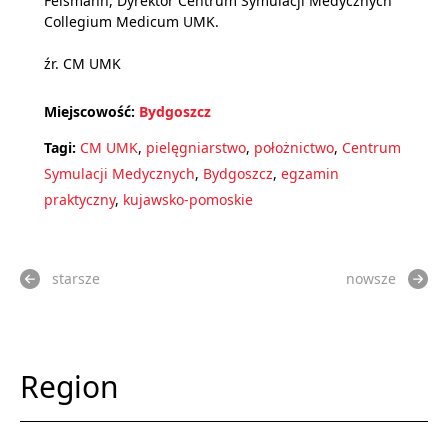
Felsmann, Dyrektor Centrum Symulacji Medycznych
Collegium Medicum UMK.
źr. CM UMK
Miejscowość:
Bydgoszcz
Tagi:
CM UMK
,
pielęgniarstwo
,
położnictwo
,
Centrum
Symulacji Medycznych
,
Bydgoszcz
,
egzamin
praktyczny
,
kujawsko-pomoskie
starsze
nowsze
Region