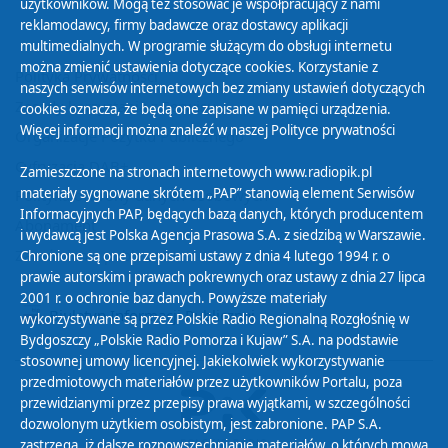
użytkowników. Mogą też stosować je współpracujący z nami
reklamodawcy, firmy badawcze oraz dostawcy aplikacji
multimedialnych. W programie służącym do obsługi internetu
można zmienić ustawienia dotyczące cookies. Korzystanie z
Polityka Prywatności
naszych serwisów internetowych bez zmiany ustawień dotyczących
Zasady korzystania z Serwisu
cookies oznacza, że będą one zapisane w pamięci urządzenia.
Więcej informacji można znaleźć w naszej
Polityce prywatności
Organizacje Pożytku Publicznego
Cyfryzacja DAB+
Zamieszczone na stronach internetowych www.radiopik.pl
materiały sygnowane skrótem „PAP” stanowią element Serwisów
Polityka ochrony danych osobowych
Informacyjnych PAP, będących bazą danych, których producentem
Abonament
i wydawcą jest Polska Agencja Prasowa S.A. z siedzibą w Warszawie.
Zamówienia publiczne
Chronione są one przepisami ustawy z dnia 4 lutego 1994 r. o
prawie autorskim i prawach pokrewnych oraz ustawy z dnia 27 lipca
2001 r. o ochronie baz danych. Powyższe materiały
Biuletyn Informacji Publicznej
wykorzystywane są przez Polskie Radio Regionalną Rozgłośnię w
Bydgoszczy „Polskie Radio Pomorza i Kujaw” S.A. na podstawie
stosownej umowy licencyjnej. Jakiekolwiek wykorzystywanie
przedmiotowych materiałów przez użytkowników Portalu, poza
przewidzianymi przez przepisy prawa wyjątkami, w szczególności
dozwolonym użytkiem osobistym, jest zabronione. PAP S.A.
zastrzega, iż dalsze rozpowszechnianie materiałów, o których mowa