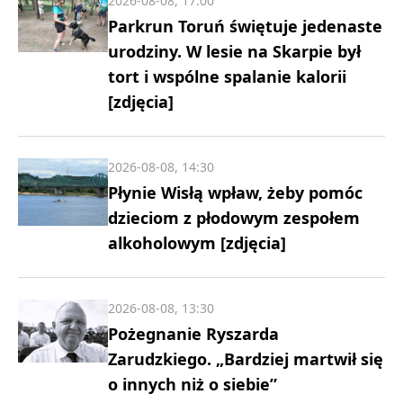
2026-08-08, 17:00
Parkrun Toruń świętuje jedenaste
urodziny. W lesie na Skarpie był
tort i wspólne spalanie kalorii
[zdjęcia]
2026-08-08, 14:30
Płynie Wisłą wpław, żeby pomóc
dzieciom z płodowym zespołem
alkoholowym [zdjęcia]
2026-08-08, 13:30
Pożegnanie Ryszarda
Zarudzkiego. „Bardziej martwił się
o innych niż o siebie”