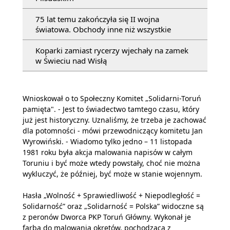
75 lat temu zakończyła się II wojna
światowa. Obchody inne niż wszystkie
Koparki zamiast rycerzy wjechały na zamek
w Świeciu nad Wisłą
Wnioskował o to Społeczny Komitet „Solidarni-Toruń
pamięta". - Jest to świadectwo tamtego czasu, który
już jest historyczny. Uznaliśmy, że trzeba je zachować
dla potomności - mówi przewodniczący komitetu Jan
Wyrowiński. - Wiadomo tylko jedno – 11 listopada
1981 roku była akcja malowania napisów w całym
Toruniu i być może wtedy powstały, choć nie można
wykluczyć, że później, być może w stanie wojennym.
Hasła „Wolność + Sprawiedliwość + Niepodległość =
Solidarność” oraz „Solidarność = Polska” widoczne są
z peronów Dworca PKP Toruń Główny. Wykonał je
farbą do malowania okrętów, pochodzącą z