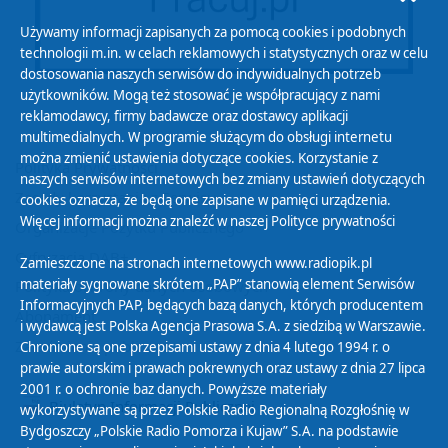
Używamy informacji zapisanych za pomocą cookies i podobnych
technologii m.in. w celach reklamowych i statystycznych oraz w celu
dostosowania naszych serwisów do indywidualnych potrzeb
użytkowników. Mogą też stosować je współpracujący z nami
reklamodawcy, firmy badawcze oraz dostawcy aplikacji
multimedialnych. W programie służącym do obsługi internetu
można zmienić ustawienia dotyczące cookies. Korzystanie z
Polityka Prywatności
naszych serwisów internetowych bez zmiany ustawień dotyczących
Zasady korzystania z Serwisu
cookies oznacza, że będą one zapisane w pamięci urządzenia.
Więcej informacji można znaleźć w naszej
Polityce prywatności
Organizacje Pożytku Publicznego
Cyfryzacja DAB+
Zamieszczone na stronach internetowych www.radiopik.pl
materiały sygnowane skrótem „PAP” stanowią element Serwisów
Polityka ochrony danych osobowych
Informacyjnych PAP, będących bazą danych, których producentem
Abonament
i wydawcą jest Polska Agencja Prasowa S.A. z siedzibą w Warszawie.
Zamówienia publiczne
Chronione są one przepisami ustawy z dnia 4 lutego 1994 r. o
prawie autorskim i prawach pokrewnych oraz ustawy z dnia 27 lipca
2001 r. o ochronie baz danych. Powyższe materiały
Biuletyn Informacji Publicznej
wykorzystywane są przez Polskie Radio Regionalną Rozgłośnię w
Bydgoszczy „Polskie Radio Pomorza i Kujaw” S.A. na podstawie