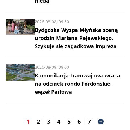
nieba
2026-08-08, 09:30
Bydgoska Wyspa Młyńska sceną
urodzin Mariana Rejewskiego.
Szykuje się zagadkowa impreza
2026-08-08, 08:00
Komunikacja tramwajowa wraca
na odcinek rondo Fordońskie -
węzeł Perłowa
1
2
3
4
5
6
7