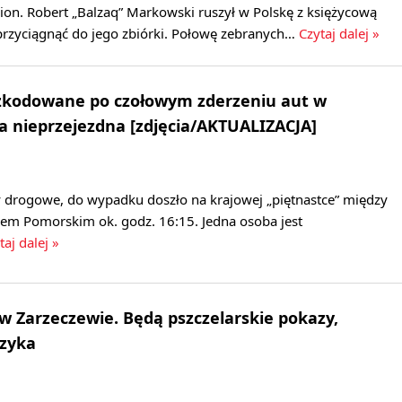
lion. Robert „Balzaq” Markowski ruszył w Polskę z księżycową
 przyciągnąć do jego zbiórki. Połowę zebranych…
Czytaj dalej »
zkodowane po czołowym zderzeniu aut w
a nieprzejezdna [zdjęcia/AKTUALIZACJA]
y drogowe, do wypadku doszło na krajowej „piętnastce” między
m Pomorskim ok. godz. 16:15. Jedna osoba jest
taj dalej »
w Zarzeczewie. Będą pszczelarskie pokazy,
uzyka