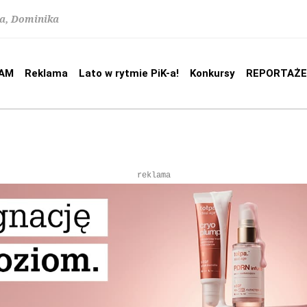
na, Dominika
AM
Reklama
Lato w rytmie PiK-a!
Konkursy
REPORTAŻE
reklama