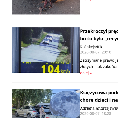
Przekroczył pr
bo to była „rec
Redakcja/KB
2026-08-07, 20:10
Zatrzymane prawo ja
złotych - tak zakończ
dalej »
Księżycowa podr
chore dzieci i n
Adriana Andrzejews
2026-08-07, 18:28