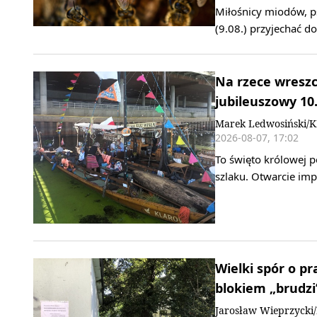
Miłośnicy miodów, ps
(9.08.) przyjechać 
Na rzece wreszci
jubileuszowy 10.
Marek Ledwosiński/
2026-08-07, 17:02
To święto królowej p
szlaku. Otwarcie imp
Wielki spór o p
blokiem „brudzi”
Jarosław Wieprzyck