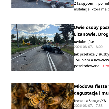
Z księżycem... po mi
instalacją, która ma
Dwie osoby pos
Elzanowie. Drog
Redakcja/KB
2026-08-07, 18:00
Jak przekazały służb
Toruniem a Kowalewe
poszkodowana…
Czy
Miodowa fiesta 
degustacja i m
Ireneusz Sanger/KB
2026-08-07, 17:38