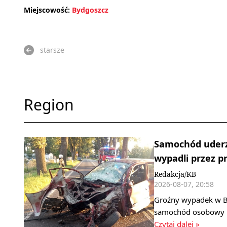
Miejscowość:
Bydgoszcz
starsze
Region
Samochód uderz
wypadli przez pr
Redakcja/KB
2026-08-07, 20:58
Groźny wypadek w B
samochód osobowy ud
Czytaj dalej »