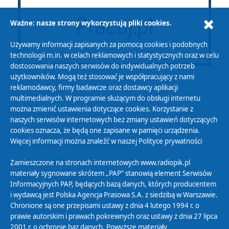
Ważne: nasze strony wykorzystują pliki cookies.
Używamy informacji zapisanych za pomocą cookies i podobnych
technologii m.in. w celach reklamowych i statystycznych oraz w celu
dostosowania naszych serwisów do indywidualnych potrzeb
użytkowników. Mogą też stosować je współpracujący z nami
reklamodawcy, firmy badawcze oraz dostawcy aplikacji
multimedialnych. W programie służącym do obsługi internetu
można zmienić ustawienia dotyczące cookies. Korzystanie z
Polityka Prywatności
naszych serwisów internetowych bez zmiany ustawień dotyczących
Zasady korzystania z Serwisu
cookies oznacza, że będą one zapisane w pamięci urządzenia.
Więcej informacji można znaleźć w naszej
Polityce prywatności
Organizacje Pożytku Publicznego
Cyfryzacja DAB+
Zamieszczone na stronach internetowych www.radiopik.pl
materiały sygnowane skrótem „PAP” stanowią element Serwisów
Polityka ochrony danych osobowych
Informacyjnych PAP, będących bazą danych, których producentem
Abonament
i wydawcą jest Polska Agencja Prasowa S.A. z siedzibą w Warszawie.
Zamówienia publiczne
Chronione są one przepisami ustawy z dnia 4 lutego 1994 r. o
prawie autorskim i prawach pokrewnych oraz ustawy z dnia 27 lipca
2001 r. o ochronie baz danych. Powyższe materiały