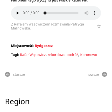
Patronem tego wyczynu jest Polskie Radio PiK.
Z Rafałem Wąsowiczem rozmawiała Patrycja
Malinowska.
Miejscowość:
Bydgoszcz
Tagi:
Rafał Wąsowicz
,
rekordowa podróż
,
Koronowo
starsze
nowsze
Region