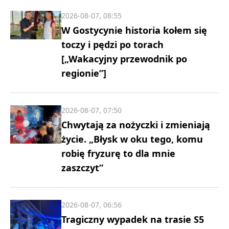
2026-08-07, 08:55
W Gostycynie historia kołem się
toczy i pędzi po torach
[„Wakacyjny przewodnik po
regionie”]
2026-08-07, 07:50
Chwytają za nożyczki i zmieniają
życie. „Błysk w oku tego, komu
robię fryzurę to dla mnie
zaszczyt”
2026-08-07, 06:56
Tragiczny wypadek na trasie S5