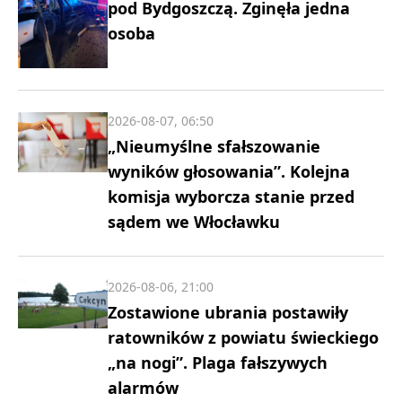
pod Bydgoszczą. Zginęła jedna
osoba
2026-08-07, 06:50
„Nieumyślne sfałszowanie
wyników głosowania”. Kolejna
komisja wyborcza stanie przed
sądem we Włocławku
2026-08-06, 21:00
Zostawione ubrania postawiły
ratowników z powiatu świeckiego
„na nogi”. Plaga fałszywych
alarmów