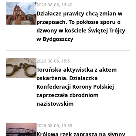
2026-08-06, 16:40
Działacze prawicy chcą zmian w
przepisach. To pokłosie sporu o
dzwony w kościele Świętej Trójcy
w Bydgoszczy
2026-08-06, 15:51
Toruńska aktywistka z aktem
oskarżenia. Działaczka
Konfederacji Korony Polskiej
zaprzeczała zbrodniom
nazistowskim
2026-08-06, 15:39
Królowa rzek zaprasza na słynny