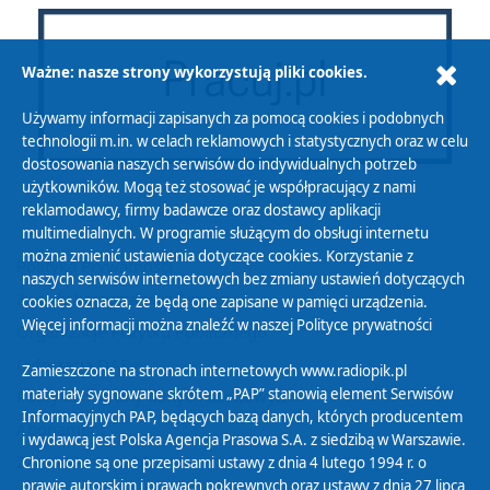
Ważne: nasze strony wykorzystują pliki cookies.
Używamy informacji zapisanych za pomocą cookies i podobnych
technologii m.in. w celach reklamowych i statystycznych oraz w celu
dostosowania naszych serwisów do indywidualnych potrzeb
użytkowników. Mogą też stosować je współpracujący z nami
reklamodawcy, firmy badawcze oraz dostawcy aplikacji
multimedialnych. W programie służącym do obsługi internetu
można zmienić ustawienia dotyczące cookies. Korzystanie z
Polityka Prywatności
naszych serwisów internetowych bez zmiany ustawień dotyczących
Zasady korzystania z Serwisu
cookies oznacza, że będą one zapisane w pamięci urządzenia.
Więcej informacji można znaleźć w naszej
Polityce prywatności
Organizacje Pożytku Publicznego
Cyfryzacja DAB+
Zamieszczone na stronach internetowych www.radiopik.pl
materiały sygnowane skrótem „PAP” stanowią element Serwisów
Polityka ochrony danych osobowych
Informacyjnych PAP, będących bazą danych, których producentem
Abonament
i wydawcą jest Polska Agencja Prasowa S.A. z siedzibą w Warszawie.
Zamówienia publiczne
Chronione są one przepisami ustawy z dnia 4 lutego 1994 r. o
prawie autorskim i prawach pokrewnych oraz ustawy z dnia 27 lipca