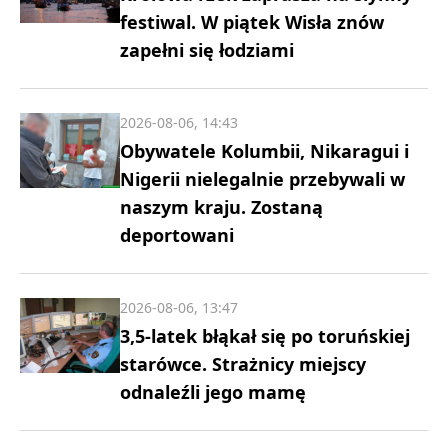
festiwal. W piątek Wisła znów
zapełni się łodziami
2026-08-06, 14:43
Obywatele Kolumbii, Nikaragui i
Nigerii nielegalnie przebywali w
naszym kraju. Zostaną
deportowani
2026-08-06, 13:47
3,5-latek błąkał się po toruńskiej
starówce. Strażnicy miejscy
odnaleźli jego mamę