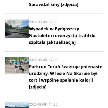
Sprawdziliśmy [zdjęcia]
2026-08-08, 17:39
Wypadek w Bydgoszczy.
Nastoletni rowerzysta trafił do
szpitala [aktualizacja]
2026-08-08, 17:00
Parkrun Toruń świętuje jedenaste
urodziny. W lesie Na Skarpie był
tort i wspólne spalanie kalorii
[zdjęcia]
2026-08-08, 14:30