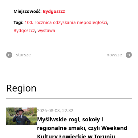
Miejscowość:
Bydgoszcz
Tagi:
100. rocznica odzyskania niepodległości
,
Bydgoszcz
,
wystawa
starsze
nowsze
Region
2026-08-08, 22:32
Myśliwskie rogi, sokoły i
regionalne smaki, czyli Weekend
Kultury Łowieckie w Toruniu