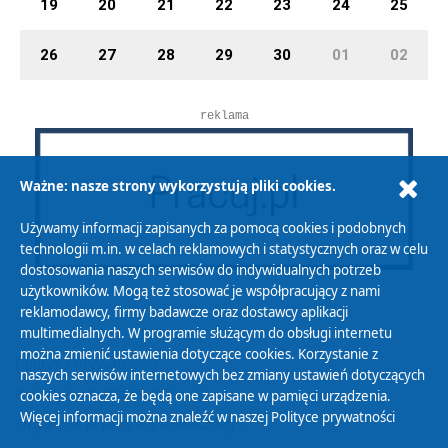
19
20
21
22
23
24
25
26
27
28
29
30
01
02
reklama
Ważne: nasze strony wykorzystują pliki cookies.
Używamy informacji zapisanych za pomocą cookies i podobnych
technologii m.in. w celach reklamowych i statystycznych oraz w celu
dostosowania naszych serwisów do indywidualnych potrzeb
użytkowników. Mogą też stosować je współpracujący z nami
reklamodawcy, firmy badawcze oraz dostawcy aplikacji
multimedialnych. W programie służącym do obsługi internetu
można zmienić ustawienia dotyczące cookies. Korzystanie z
Polityka Prywatności
naszych serwisów internetowych bez zmiany ustawień dotyczących
Zasady korzystania z Serwisu
cookies oznacza, że będą one zapisane w pamięci urządzenia.
Więcej informacji można znaleźć w naszej
Polityce prywatności
Organizacje Pożytku Publicznego