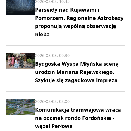
2026-08-08, 10:45
Perseidy nad Kujawami i
Pomorzem. Regionalne Astrobazy
proponują wspólną obserwację
nieba
2026-08-08, 09:30
Bydgoska Wyspa Młyńska sceną
urodzin Mariana Rejewskiego.
Szykuje się zagadkowa impreza
2026-08-08, 08:00
Komunikacja tramwajowa wraca
na odcinek rondo Fordońskie -
węzeł Perłowa