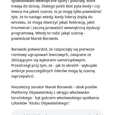
spowodowało wewnętrzne spory i podziały, które
trwają do dzisiaj. Dlatego jeżeli ktoś pyta kiedy i czy
lewica ma jakieś szanse, to ja mogę tylko powiedzieć
tyle, że to nastąpi wtedy, kiedy liderzy dojdą do
wniosku, że mogą stworzyć jakąś federację, jakiś
triumwirat i zaczną prowadzić wewnętrzną dyskusji
programową. Wtedy to rodzi jakąś szansę -
powiedział Marek Borowski.
Borowski potwierdził, że rozpoczęły się pierwsze
rozmowy ugrupowań lewicowych, związane ze
zbliżającymi się wyborami samorządowymi.
Przestrzegł przy tym, że - jak to określił - wybujałe
ambicje poszczególnych liderów mogą tę szansę
zaprzepaścić.
Niezależny senator Marek Borowski - obok posłów
Platformy Obywatelskiej z okręgu włocławsko-
toruńskiego - był gościem włocławskiego spotkania
członków "Klubu Obywatelskiego".