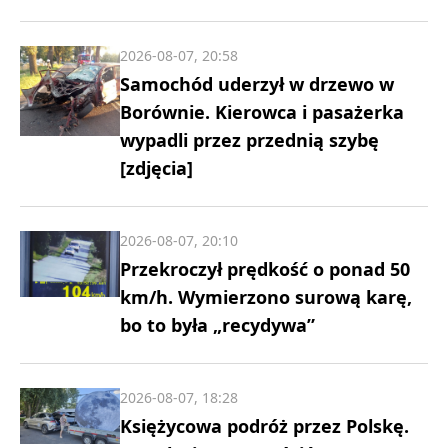
2026-08-07, 20:58
Samochód uderzył w drzewo w
Borównie. Kierowca i pasażerka
wypadli przez przednią szybę
[zdjęcia]
2026-08-07, 20:10
Przekroczył prędkość o ponad 50
km/h. Wymierzono surową karę,
bo to była „recydywa”
2026-08-07, 18:28
Księżycowa podróż przez Polskę.