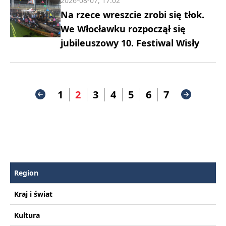
2026-08-07, 17:02
Na rzece wreszcie zrobi się tłok.
We Włocławku rozpoczął się
jubileuszowy 10. Festiwal Wisły
1
2
3
4
5
6
7
Region
Kraj i świat
Kultura