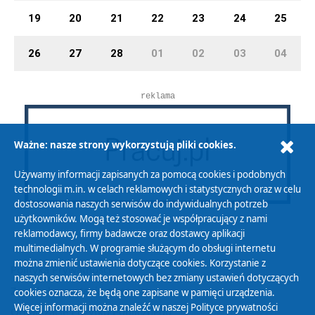
19
20
21
22
23
24
25
26
27
28
01
02
03
04
reklama
Ważne: nasze strony wykorzystują pliki cookies.
Używamy informacji zapisanych za pomocą cookies i podobnych
technologii m.in. w celach reklamowych i statystycznych oraz w celu
dostosowania naszych serwisów do indywidualnych potrzeb
użytkowników. Mogą też stosować je współpracujący z nami
reklamodawcy, firmy badawcze oraz dostawcy aplikacji
multimedialnych. W programie służącym do obsługi internetu
można zmienić ustawienia dotyczące cookies. Korzystanie z
Polityka Prywatności
naszych serwisów internetowych bez zmiany ustawień dotyczących
Zasady korzystania z Serwisu
cookies oznacza, że będą one zapisane w pamięci urządzenia.
Więcej informacji można znaleźć w naszej
Polityce prywatności
Organizacje Pożytku Publicznego