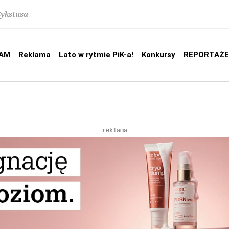
Sykstusa
AM
Reklama
Lato w rytmie PiK-a!
Konkursy
REPORTAŻE
reklama