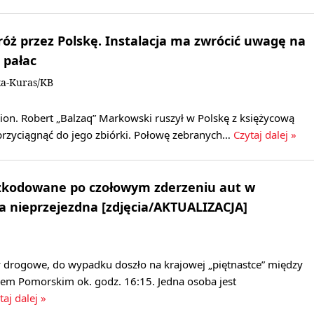
óż przez Polskę. Instalacja ma zwrócić uwagę na
a pałac
ka-Kuras/KB
lion. Robert „Balzaq” Markowski ruszył w Polskę z księżycową
 przyciągnąć do jego zbiórki. Połowę zebranych…
Czytaj dalej »
zkodowane po czołowym zderzeniu aut w
a nieprzejezdna [zdjęcia/AKTUALIZACJA]
y drogowe, do wypadku doszło na krajowej „piętnastce” między
m Pomorskim ok. godz. 16:15. Jedna osoba jest
taj dalej »