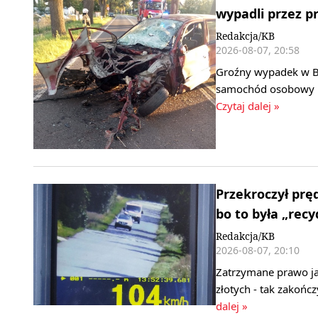
wypadli przez pr
Redakcja/KB
2026-08-07, 20:58
Groźny wypadek w B
samochód osobowy ud
Czytaj dalej »
Przekroczył pr
bo to była „rec
Redakcja/KB
2026-08-07, 20:10
Zatrzymane prawo ja
złotych - tak zakończ
dalej »