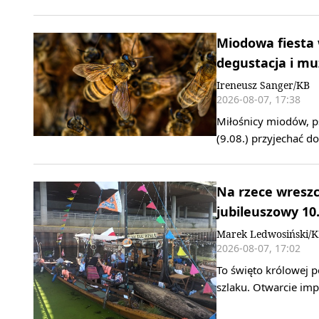
Miodowa fiesta 
degustacja i m
Ireneusz Sanger/KB
2026-08-07, 17:38
Miłośnicy miodów, ps
(9.08.) przyjechać 
Na rzece wreszci
jubileuszowy 10.
Marek Ledwosiński/
2026-08-07, 17:02
To święto królowej p
szlaku. Otwarcie imp