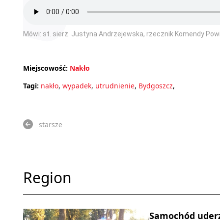
Mówi: st. sierż. Justyna Andrzejewska, rzecznik Komendy Powia
Miejscowość:
Nakło
Tagi:
nakło
,
wypadek
,
utrudnienie
,
Bydgoszcz
,
starsze
Region
Samochód uderz