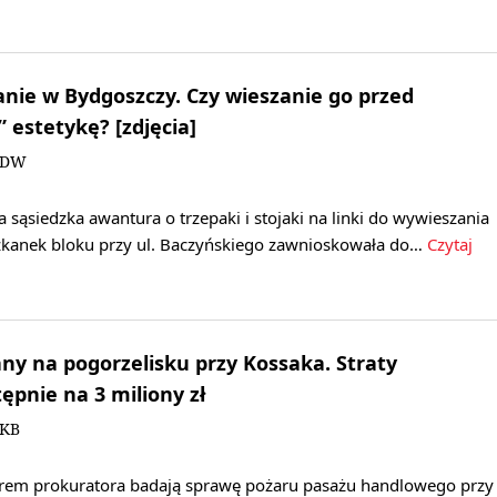
ranie w Bydgoszczy. Czy wieszanie go przed
 estetykę? [zdjęcia]
i/DW
 sąsiedzka awantura o trzepaki i stojaki na linki do wywieszania
szkanek bloku przy ul. Baczyńskiego zawnioskowała do…
Czytaj
y na pogorzelisku przy Kossaka. Straty
pnie na 3 miliony zł
/KB
orem prokuratora badają sprawę pożaru pasażu handlowego przy