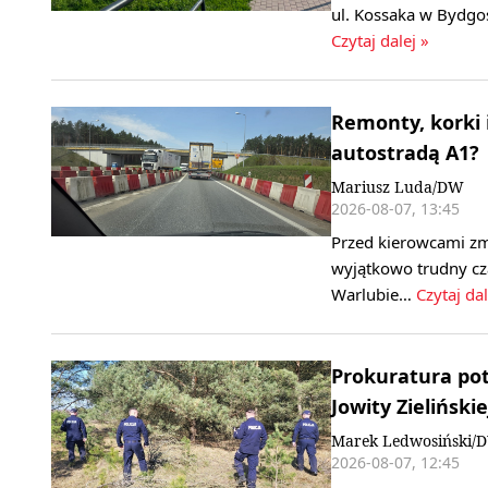
ul. Kossaka w Bydgo
Czytaj dalej »
Remonty, korki 
autostradą A1?
Mariusz Luda/DW
2026-08-07, 13:45
Przed kierowcami zm
wyjątkowo trudny cz
Warlubie…
Czytaj dal
Prokuratura pot
Jowity Zielińskie
Marek Ledwosiński/
2026-08-07, 12:45