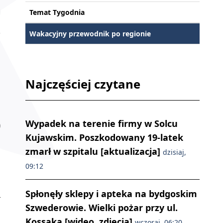
Temat Tygodnia
Wakacyjny przewodnik po regionie
Najczęściej czytane
Wypadek na terenie firmy w Solcu
Kujawskim. Poszkodowany 19-latek
zmarł w szpitalu [aktualizacja]
dzisiaj,
09:12
Spłonęły sklepy i apteka na bydgoskim
Szwederowie. Wielki pożar przy ul.
Kossaka [wideo, zdjęcia]
wczoraj, 06:20