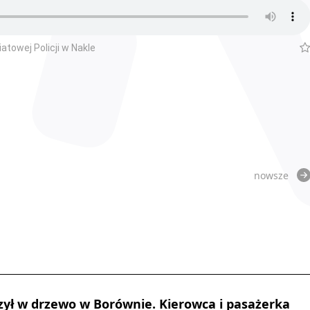
towej Policji w Nakle
nowsze
ył w drzewo w Borównie. Kierowca i pasażerka