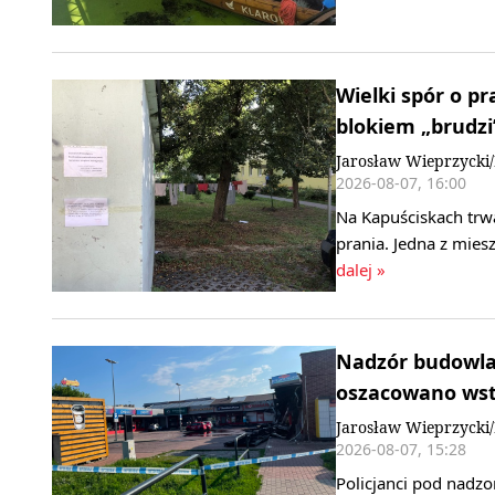
Wielki spór o p
blokiem „brudzi”
Jarosław Wieprzyck
2026-08-07, 16:00
Na Kapuściskach trwa
prania. Jedna z mie
dalej »
Nadzór budowlan
oszacowano wstę
Jarosław Wieprzycki
2026-08-07, 15:28
Policjanci pod nadz