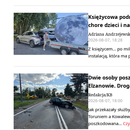
Księżycowa podr
chore dzieci i n
Adriana Andrzejews
2026-08-07, 18:28
Z księżycem... po mi
instalacją, która ma
Dwie osoby pos
Elzanowie. Drog
Redakcja/KB
2026-08-07, 18:00
Jak przekazały służb
Toruniem a Kowalewe
poszkodowana…
Czy