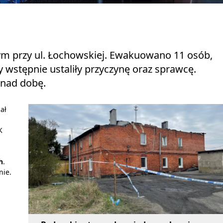
ym przy ul. Łochowskiej. Ewakuowano 11 osób,
 wstępnie ustaliły przyczynę oraz sprawcę.
onad dobę.
ał
K
h
.
nie.