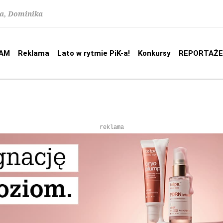
na, Dominika
AM
Reklama
Lato w rytmie PiK-a!
Konkursy
REPORTAŻE
reklama