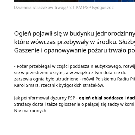
Działania strażaków trwają/fot. KM PSP Bydgoszcz
Ogień pojawił się w budynku jednorodzinn
które wówczas przebywały w środku. Służby
Gaszenie i opanowywanie pożaru trwało p
- Pożar przebiegał w części poddasza nieużytkowego, rozwij
się w przestrzeni ukrytej, a w związku z tym dotarcie do
zarzewia ognia było utrudnione - mówił Polskiemu Radiu Pi
Karol Smarz, rzecznik bydgoskich strażaków.
Jak poinformował dyżurny PSP -
ogień objął poddasze i dac
Strażacy dostali także zgłoszenie o palącej się sadzy w komi
Nie ma rannych.