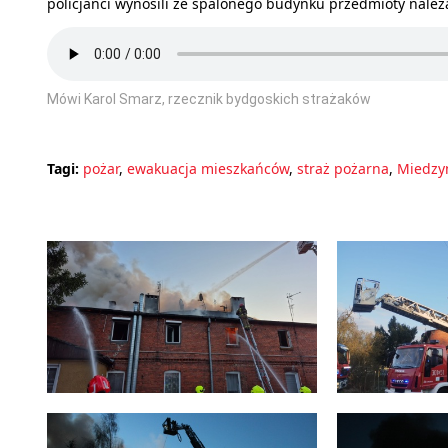
policjanci wynosili ze spalonego budynku przedmioty nale
Mówi Karol Smarz, rzecznik bydgoskich strażaków
Tagi:
pożar
,
ewakuacja mieszkańców
,
straż pożarna
,
Miedzy