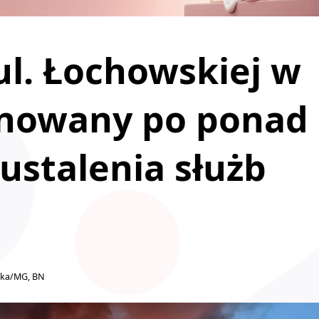
l. Łochowskiej w
anowany po ponad
ustalenia służb
ska/MG, BN