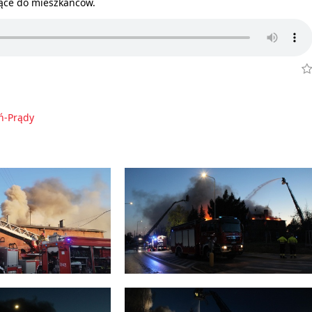
żące do mieszkańców.
ń-Prądy