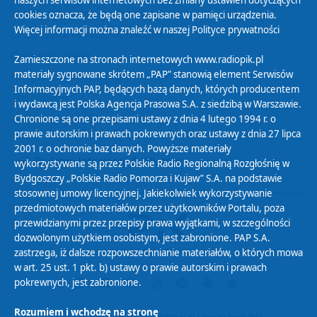
naszych serwisów internetowych bez zmiany ustawień dotyczących
Zasady korzystania z Serwisu
cookies oznacza, że będą one zapisane w pamięci urządzenia.
Więcej informacji można znaleźć w naszej
Polityce prywatności
Organizacje Pożytku Publicznego
Cyfryzacja DAB+
Zamieszczone na stronach internetowych www.radiopik.pl
materiały sygnowane skrótem „PAP” stanowią element Serwisów
Polityka ochrony danych osobowych
Informacyjnych PAP, będących bazą danych, których producentem
Abonament
i wydawcą jest Polska Agencja Prasowa S.A. z siedzibą w Warszawie.
Zamówienia publiczne
Chronione są one przepisami ustawy z dnia 4 lutego 1994 r. o
prawie autorskim i prawach pokrewnych oraz ustawy z dnia 27 lipca
2001 r. o ochronie baz danych. Powyższe materiały
Biuletyn Informacji Publicznej
wykorzystywane są przez Polskie Radio Regionalną Rozgłośnię w
Bydgoszczy „Polskie Radio Pomorza i Kujaw” S.A. na podstawie
stosownej umowy licencyjnej. Jakiekolwiek wykorzystywanie
przedmiotowych materiałów przez użytkowników Portalu, poza
przewidzianymi przez przepisy prawa wyjątkami, w szczególności
dozwolonym użytkiem osobistym, jest zabronione. PAP S.A.
zastrzega, iż dalsze rozpowszechnianie materiałów, o których mowa
w art. 25 ust. 1 pkt. b) ustawy o prawie autorskim i prawach
pokrewnych, jest zabronione.
Rozumiem i wchodzę na stronę
Projekt i realizacja: © 2022
Webtom.pl
/
strony www Piła