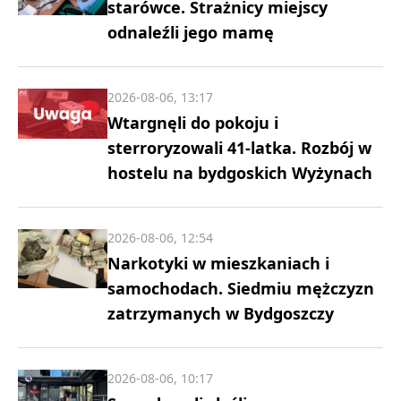
starówce. Strażnicy miejscy
odnaleźli jego mamę
2026-08-06, 13:17
Wtargnęli do pokoju i
sterroryzowali 41-latka. Rozbój w
hostelu na bydgoskich Wyżynach
2026-08-06, 12:54
Narkotyki w mieszkaniach i
samochodach. Siedmiu mężczyzn
zatrzymanych w Bydgoszczy
2026-08-06, 10:17