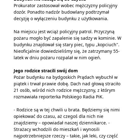
Prokurator zastosował wobec mężczyzny policyjny
dozór. Ponadto nadzór budowlany podtrzymał
decyzję o wyłączeniu budynku z użytkowania.
Na miejscu jest wciąż policyjny patrol. Przyczyną
pożaru mogło być zapalenie się sadzy w kominie. W
budynku znajdował się stary piec, typu „kopciuch".
Nieoficjalnie dowiedzieliśmy się, że zatrzymany 55-
latek w dniu pożaru rozpalał w nim ogień.
Jego rodzice stracili swój dom
Pożar budynku na bydgoskich Prądach wybuchł w
piątek i trwał prawie dobę. Dach nad głową straciło
21 osób, wśród nich rodzice mężczyzny, z którym
rozmawiała reporterka Polskiego Radia PiK.
- Rodzice są w tej chwili u brata. Będziemy się nimi
opiekować do czasu, aż czegoś dla nich nie
znajdziemy – opowiadał naszej dziennikarce. -
Strażacy wchodzili do mieszkań i wynosili
najpotrzebniejsze rzeczy – takie, jak leki, czy część