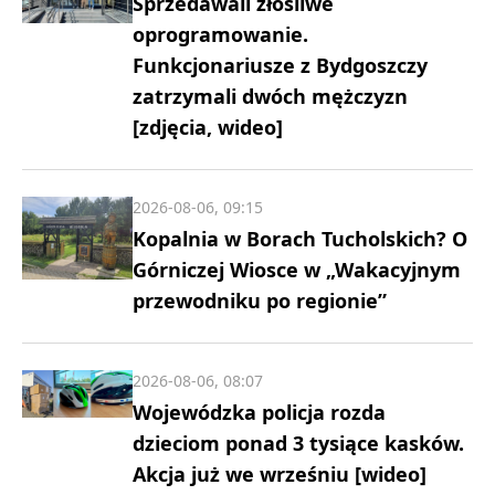
Sprzedawali złośliwe
oprogramowanie.
Funkcjonariusze z Bydgoszczy
zatrzymali dwóch mężczyzn
[zdjęcia, wideo]
2026-08-06, 09:15
Kopalnia w Borach Tucholskich? O
Górniczej Wiosce w „Wakacyjnym
przewodniku po regionie”
2026-08-06, 08:07
Wojewódzka policja rozda
dzieciom ponad 3 tysiące kasków.
Akcja już we wrześniu [wideo]