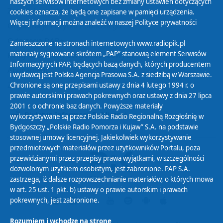
naszych serwisów internetowych bez zmiany ustawień dotyczących
Zasady korzystania z Serwisu
cookies oznacza, że będą one zapisane w pamięci urządzenia.
Więcej informacji można znaleźć w naszej
Polityce prywatności
Organizacje Pożytku Publicznego
Cyfryzacja DAB+
Zamieszczone na stronach internetowych www.radiopik.pl
materiały sygnowane skrótem „PAP” stanowią element Serwisów
Polityka ochrony danych osobowych
Informacyjnych PAP, będących bazą danych, których producentem
Abonament
i wydawcą jest Polska Agencja Prasowa S.A. z siedzibą w Warszawie.
Zamówienia publiczne
Chronione są one przepisami ustawy z dnia 4 lutego 1994 r. o
prawie autorskim i prawach pokrewnych oraz ustawy z dnia 27 lipca
2001 r. o ochronie baz danych. Powyższe materiały
Biuletyn Informacji Publicznej
wykorzystywane są przez Polskie Radio Regionalną Rozgłośnię w
Bydgoszczy „Polskie Radio Pomorza i Kujaw” S.A. na podstawie
stosownej umowy licencyjnej. Jakiekolwiek wykorzystywanie
przedmiotowych materiałów przez użytkowników Portalu, poza
przewidzianymi przez przepisy prawa wyjątkami, w szczególności
dozwolonym użytkiem osobistym, jest zabronione. PAP S.A.
zastrzega, iż dalsze rozpowszechnianie materiałów, o których mowa
w art. 25 ust. 1 pkt. b) ustawy o prawie autorskim i prawach
pokrewnych, jest zabronione.
Rozumiem i wchodzę na stronę