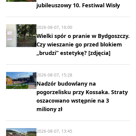
jubileuszowy 10. Festiwal Wisły
2026-08-07, 16:00
Wielki spór o pranie w Bydgoszczy.
Czy wieszanie go przed blokiem
„brudzi” estetykę? [zdjęcia]
2026-08-07, 15:28
Nadzór budowlany na
pogorzelisku przy Kossaka. Straty
oszacowano wstępnie na 3
miliony zł
2026-08-07, 13:45