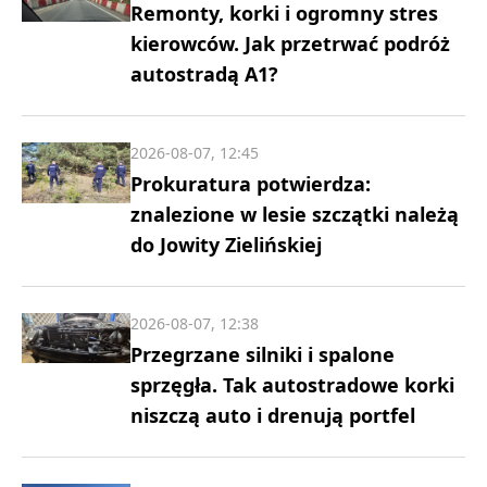
Remonty, korki i ogromny stres
kierowców. Jak przetrwać podróż
autostradą A1?
2026-08-07, 12:45
Prokuratura potwierdza:
znalezione w lesie szczątki należą
do Jowity Zielińskiej
2026-08-07, 12:38
Przegrzane silniki i spalone
sprzęgła. Tak autostradowe korki
niszczą auto i drenują portfel