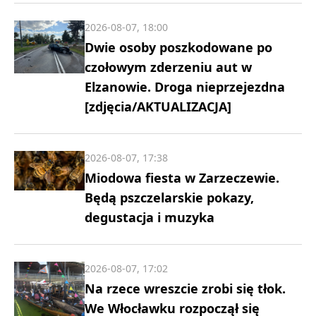
2026-08-07, 18:00
Dwie osoby poszkodowane po
czołowym zderzeniu aut w
Elzanowie. Droga nieprzejezdna
[zdjęcia/AKTUALIZACJA]
2026-08-07, 17:38
Miodowa fiesta w Zarzeczewie.
Będą pszczelarskie pokazy,
degustacja i muzyka
2026-08-07, 17:02
Na rzece wreszcie zrobi się tłok.
We Włocławku rozpoczął się