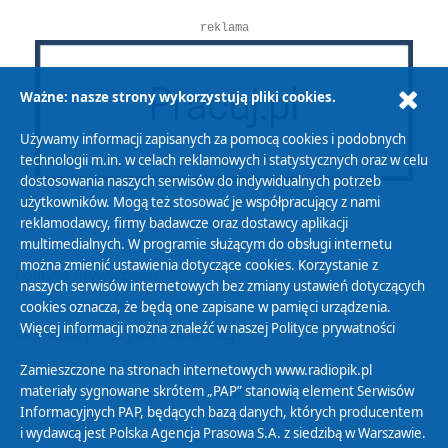
reklama
Ważne: nasze strony wykorzystują pliki cookies.
Używamy informacji zapisanych za pomocą cookies i podobnych
technologii m.in. w celach reklamowych i statystycznych oraz w celu
dostosowania naszych serwisów do indywidualnych potrzeb
użytkowników. Mogą też stosować je współpracujący z nami
reklamodawcy, firmy badawcze oraz dostawcy aplikacji
multimedialnych. W programie służącym do obsługi internetu
można zmienić ustawienia dotyczące cookies. Korzystanie z
Polityka Prywatności
naszych serwisów internetowych bez zmiany ustawień dotyczących
Zasady korzystania z Serwisu
cookies oznacza, że będą one zapisane w pamięci urządzenia.
Więcej informacji można znaleźć w naszej
Polityce prywatności
Organizacje Pożytku Publicznego
Cyfryzacja DAB+
Zamieszczone na stronach internetowych www.radiopik.pl
materiały sygnowane skrótem „PAP” stanowią element Serwisów
Polityka ochrony danych osobowych
Informacyjnych PAP, będących bazą danych, których producentem
Abonament
i wydawcą jest Polska Agencja Prasowa S.A. z siedzibą w Warszawie.