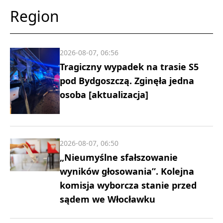
Region
2026-08-07, 06:56
Tragiczny wypadek na trasie S5
pod Bydgoszczą. Zginęła jedna
osoba [aktualizacja]
2026-08-07, 06:50
„Nieumyślne sfałszowanie
wyników głosowania”. Kolejna
komisja wyborcza stanie przed
sądem we Włocławku