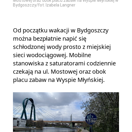
skiej w
Mostowej oraz obok placu zabaw na Wyspie Młyńskiej w
Mostow
Bydgoszczy/fot. Izabela Langner
Bydgos
Od początku wakacji w Bydgoszczy
można bezpłatnie napić się
schłodzonej wody prosto z miejskiej
sieci wodociągowej. Mobilne
stanowiska z saturatorami codziennie
czekają na ul. Mostowej oraz obok
placu zabaw na Wyspie Młyńskiej.