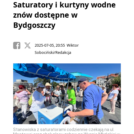
Saturatory i kurtyny wodne
znów dostępne w
Bydgoszczy
2025-07-05, 20:55 Wiktor
Sobociński/Redakcja
 ul.
Stanowiska z saturatorami codziennie czekają na ul.
Stanow