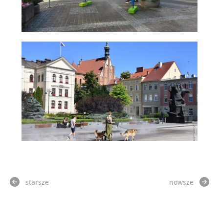
starsze
nowsze